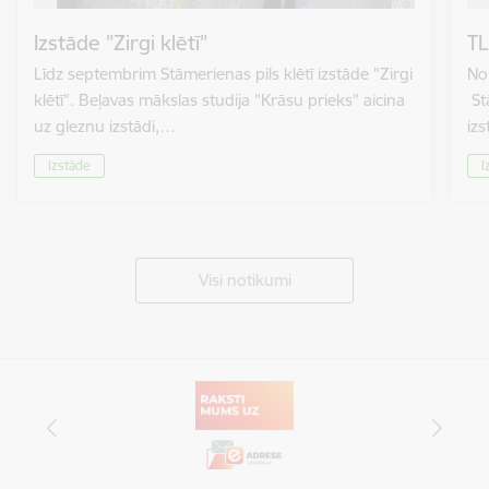
Izstāde "Zirgi klētī"
TL
Līdz septembrim Stāmerienas pils klētī izstāde "Zirgi
No 
klētī". Beļavas mākslas studija "Krāsu prieks" aicina
St
uz gleznu izstādi,…
izs
Izstāde
I
Visi notikumi