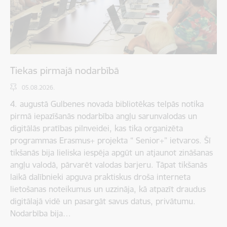
Tiekas pirmajā nodarbībā
05.08.2026.
4. augustā Gulbenes novada bibliotēkas telpās notika
pirmā iepazīšanās nodarbība angļu sarunvalodas un
digitālās pratības pilnveidei, kas tika organizēta
programmas Erasmus+ projekta “ Senior+” ietvaros. Šī
tikšanās bija lieliska iespēja apgūt un atjaunot zināšanas
angļu valodā, pārvarēt valodas barjeru. Tāpat tikšanās
laikā dalībnieki apguva praktiskus droša interneta
lietošanas noteikumus un uzzināja, kā atpazīt draudus
digitālajā vidē un pasargāt savus datus, privātumu.
Nodarbība bija…