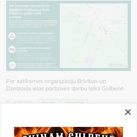
Par satiksmes organizāciju Brīvības un
Dzelzceļa ielas pārbūves darbu laikā Gulbenē
30.07.2026.
Projekti
Sabiedrība
Satiksmes ierobežojumi