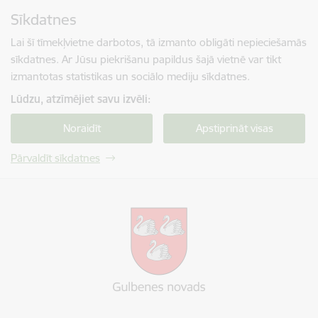
Pāriet uz lapas saturu
Sīkdatnes
Spied
lai meklētu
Enter
Lai šī tīmekļvietne darbotos, tā izmanto obligāti nepieciešamās
sīkdatnes. Ar Jūsu piekrišanu papildus šajā vietnē var tikt
izmantotas statistikas un sociālo mediju sīkdatnes.
Lūdzu, atzīmējiet savu izvēli:
Noraidīt
Apstiprināt visas
Pārvaldīt sīkdatnes
Gulbenes novada pašvaldība