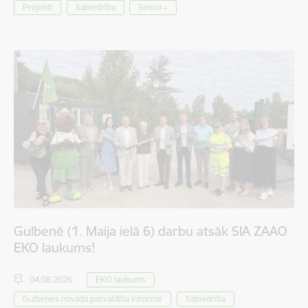
Projekti
Sabiedrība
Senior+
Gulbenē (1. Maija ielā 6) darbu atsāk SIA ZAAO
EKO laukums!
04.08.2026.
EKO laukums
Gulbenes novada pašvaldība informē
Sabiedrība