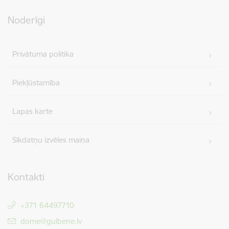
Noderīgi
Privātuma politika
Piekļūstamība
Lapas karte
Sīkdatņu izvēles maiņa
Kontakti
+371 64497710
E-pasts:
dome@gulbene.lv