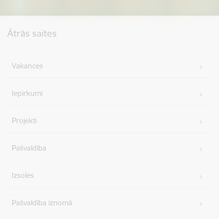
Kājene
Ātrās saites
Vakances
Iepirkumi
Projekti
Pašvaldība
Izsoles
Pašvaldība iznomā