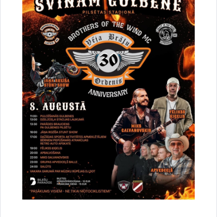
Iedzīvotāju viedokļa izteikšanai nodots saistošo
noteikumu projekts par tūrisma maksas
pakalpojumu cenrādi
30.07.2026.
Pašvaldība informē
Sabiedrība