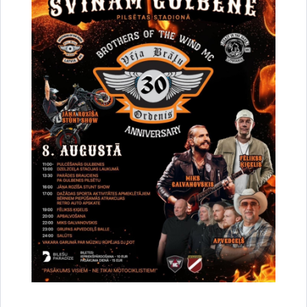
Iedzīvotāju viedokļa izteikšanai nodots saistošo
noteikumu projekts par tūrisma maksas
pakalpojumu cenrādi
30.07.2026.
Pašvaldība informē
Sabiedrība