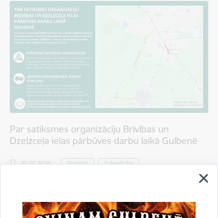
Par satiksmes organizāciju Brīvības un
Dzelzceļa ielas pārbūves darbu laikā Gulbenē
30.07.2026.
Projekti
Sabiedrība
Satiksmes ierobežojumi