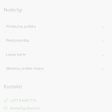
Noderīgi
Privātuma politika
Piekļūstamība
Lapas karte
Sīkdatņu izvēles maiņa
Kontakti
+371 64497710
E-pasts:
dome@gulbene.lv