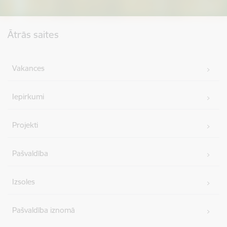
Kājene
Ātrās saites
Vakances
Iepirkumi
Projekti
Pašvaldība
Izsoles
Pašvaldība iznomā