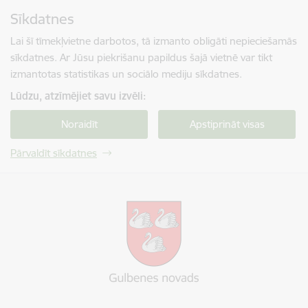
Pāriet uz lapas saturu
Sīkdatnes
Spied
lai meklētu
Enter
Lai šī tīmekļvietne darbotos, tā izmanto obligāti nepieciešamās
sīkdatnes. Ar Jūsu piekrišanu papildus šajā vietnē var tikt
izmantotas statistikas un sociālo mediju sīkdatnes.
Lūdzu, atzīmējiet savu izvēli:
Noraidīt
Apstiprināt visas
Pārvaldīt sīkdatnes
Gulbenes novada pašvaldība