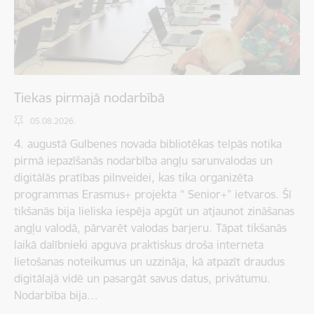
Tiekas pirmajā nodarbībā
05.08.2026.
4. augustā Gulbenes novada bibliotēkas telpās notika
pirmā iepazīšanās nodarbība angļu sarunvalodas un
digitālās pratības pilnveidei, kas tika organizēta
programmas Erasmus+ projekta “ Senior+” ietvaros. Šī
tikšanās bija lieliska iespēja apgūt un atjaunot zināšanas
angļu valodā, pārvarēt valodas barjeru. Tāpat tikšanās
laikā dalībnieki apguva praktiskus droša interneta
lietošanas noteikumus un uzzināja, kā atpazīt draudus
digitālajā vidē un pasargāt savus datus, privātumu.
Nodarbība bija…