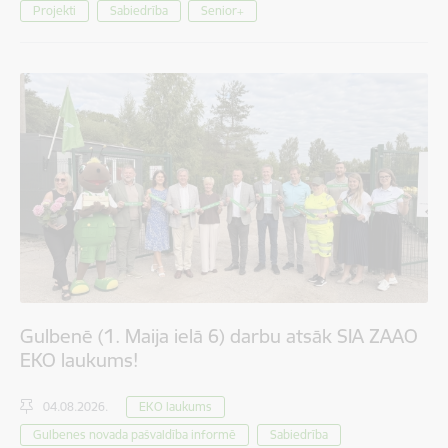
Projekti
Sabiedrība
Senior+
Gulbenē (1. Maija ielā 6) darbu atsāk SIA ZAAO
EKO laukums!
04.08.2026.
EKO laukums
Gulbenes novada pašvaldība informē
Sabiedrība