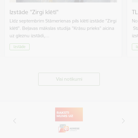
Izstāde "Zirgi klētī"
TL
Līdz septembrim Stāmerienas pils klētī izstāde "Zirgi
No 
klētī". Beļavas mākslas studija "Krāsu prieks" aicina
St
uz gleznu izstādi,…
izs
Izstāde
I
Visi notikumi