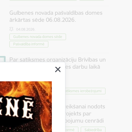
Gulbenes novada pašvaldības domes
ārkārtas sēde 06.08.2026.
04.08.2026.
Gulbenes novada domes sēde
Pašvaldība informē
Par satiksmes organizāciju Brīvības un
Dzelzceļa ielas pārbūves darbu laikā
Gulbenē
30.07.2026.
Projekti
Sabiedrība
Satiksmes ierobežojumi
Iedzīvotāju viedokļa izteikšanai nodots
saistošo noteikumu projekts par
tūrisma maksas pakalpojumu cenrādi
Pašvaldība informē
Sabiedrība
30.07.2026.