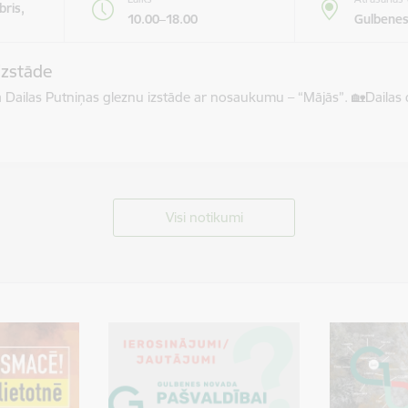
bris,
10.00–18.00
Gulbenes
izstāde
āma Dailas Putniņas gleznu izstāde ar nosaukumu – “Mājās”. 🏡​Dail
Visi notikumi