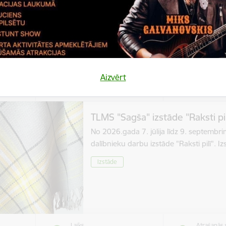
Izstāde
Aizvērt
Laiks
Atrašanās 
bris,
Visu dienu
Stāmerien
TLMS "Sagša" izstāde "Raksti pil
No 2026.gada 7. jūlija līdz 9. septembr
dalībnieku darbu izstāde "Raksti pilī". 
Izstāde
Laiks
Atrašanās 