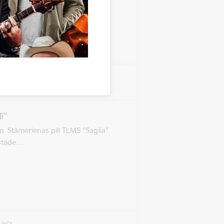
vieta
as pils
ī"
im Stāmerienas pilī TLMS "Sagša"
Izstāde…
vieta