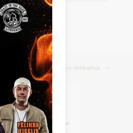
Skatīt visus notikumus
vieta
as pils
stāde "Zirgi klētī". Beļavas mākslas
izstādi,…