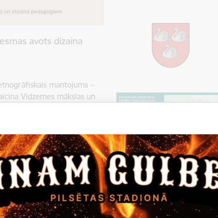
esmas avots dizaina
etnogrāfiskais mantojums –
aicina Vidzemes mākslas un
iklu no 19. līdz 21.
izaina pedagogu profesionālās
s un sadarbības pasākums, tās
ē. Pieteikšanās līdz 17.
7 OTĒŠANAS DARBNĪCĀ 19.
aunas zināšanas par otēšanas
slā, lai uz koka priekšmeta
ija veidot mēbeles…