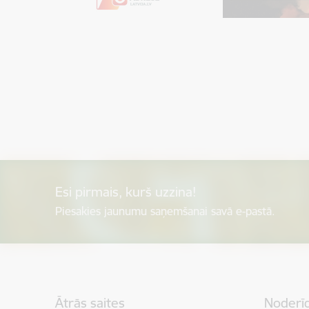
Esi pirmais, kurš uzzina!
Piesakies jaunumu saņemšanai savā e-pastā.
Kājene
Ātrās saites
Noderīg