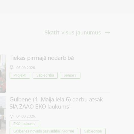
Skatīt visus jaunumus
Tiekas pirmajā nodarbībā
05.08.2026.
Projekti
Sabiedrība
Senior+
Gulbenē (1. Maija ielā 6) darbu atsāk
SIA ZAAO EKO laukums!
04.08.2026.
EKO laukums
Gulbenes novada pašvaldība informē
Sabiedrība