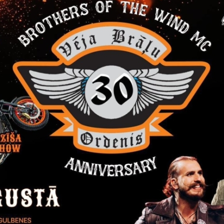
Visi jaunumi
Laiks
Atrašanās 
ts, 2026
Visu dienu
Stāmerien
Izstāde "Zirgi klētī"
Līdz septembrim Stāmerienas pils klētī iz
studija "Krāsu prieks" aicina uz gleznu 