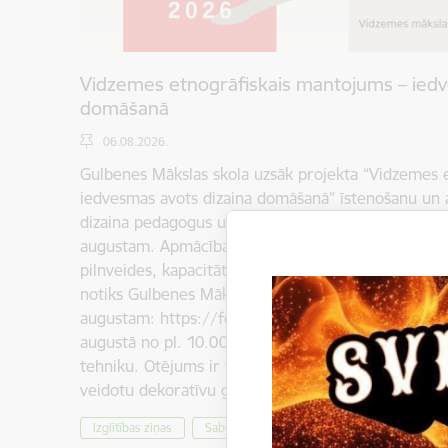
Vidzemes etnogrāfiskais mantojums – iedv
domāšanā
06.08.2026.
Gulbenes Mākslas skola uzsāk projekta “Vidzemes 
iedvesmas avots dizaina domāšanā” īstenošanu un 
dizaina pedagogus uz lekciju un praktisko darbnīcu c
augustam. Apmācības ir iecerētas kā mākslas un d
pilnveides, kapacitātes paaugstināšanas, tīklošanā
notiks Gulbenes Mākslas skolā, Vidus ielā 7, Gulben
augustam: https://forms.gle/tWDh65fJkWecqJxv
augustā no pl. 10.00 līdz 17.30 piedāvājam iegūt j
tehniku. Otējums ir tehnisks paņēmiens tautas māk
veidotu dekoratīvu gleznojumu. Otējuma mērķis b
Izglītības ziņas
Sabiedrība