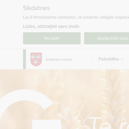
Pāriet uz lapas saturu
Sīkdatnes
Lai šī tīmekļvietne darbotos, tā izmanto obligāti nepiec
Lūdzu, atzīmējiet savu izvēli:
Noraidīt
Apstiprināt visas
Pašvaldība
Gulbenes novada pašvaldība