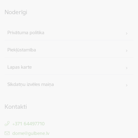
Noderīgi
Privātuma politika
Piekļūstamība
Lapas karte
Sīkdatņu izvēles maiņa
Kontakti
+371 64497710
E-pasts:
dome@gulbene.lv