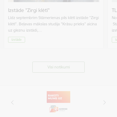
Izstāde "Zirgi klētī"
TL
Līdz septembrim Stāmerienas pils klētī izstāde "Zirgi
No 
klētī". Beļavas mākslas studija "Krāsu prieks" aicina
St
uz gleznu izstādi,…
izs
Izstāde
I
Visi notikumi