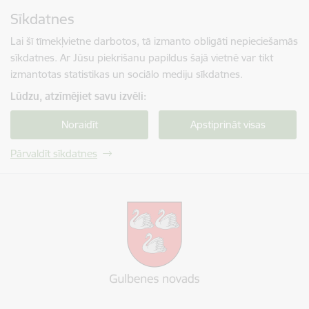
Pāriet uz lapas saturu
Sīkdatnes
Spied
lai meklētu
Enter
Lai šī tīmekļvietne darbotos, tā izmanto obligāti nepieciešamās
sīkdatnes. Ar Jūsu piekrišanu papildus šajā vietnē var tikt
izmantotas statistikas un sociālo mediju sīkdatnes.
Lūdzu, atzīmējiet savu izvēli:
Noraidīt
Apstiprināt visas
Pārvaldīt sīkdatnes
Gulbenes novada pašvaldība