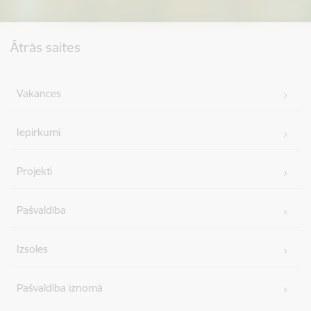
Kājene
Ātrās saites
Vakances
Iepirkumi
Projekti
Pašvaldība
Izsoles
Pašvaldība iznomā