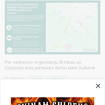
Par satiksmes organizāciju Brīvības un
Dzelzceļa ielas pārbūves darbu laikā Gulbenē
30.07.2026.
Projekti
Sabiedrība
Satiksmes ierobežojumi