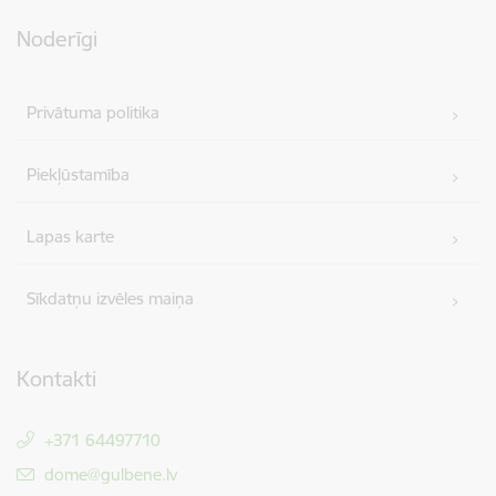
Noderīgi
Privātuma politika
Piekļūstamība
Lapas karte
Sīkdatņu izvēles maiņa
Kontakti
+371 64497710
E-pasts:
dome@gulbene.lv