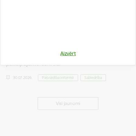
Iedzīvotāju viedokļa izteikšanai nodots saistošo
Aizvērt
noteikumu projekts par tūrisma maksas
pakalpojumu cenrādi
30.07.2026.
Pašvaldība informē
Sabiedrība
Visi jaunumi