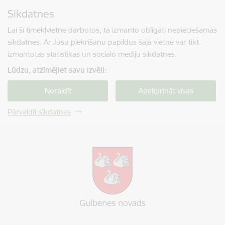
Pāriet uz lapas saturu
Sīkdatnes
Spied
lai meklētu
Enter
Lai šī tīmekļvietne darbotos, tā izmanto obligāti nepieciešamās
sīkdatnes. Ar Jūsu piekrišanu papildus šajā vietnē var tikt
izmantotas statistikas un sociālo mediju sīkdatnes.
Lūdzu, atzīmējiet savu izvēli:
Noraidīt
Apstiprināt visas
Pārvaldīt sīkdatnes
Gulbenes novada pašvaldība