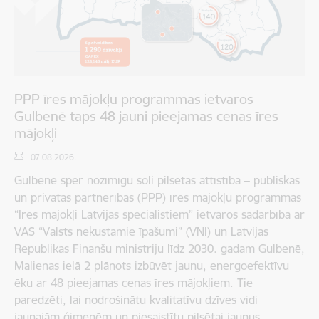
PPP īres mājokļu programmas ietvaros
Gulbenē taps 48 jauni pieejamas cenas īres
mājokļi
07.08.2026.
Gulbene sper nozīmīgu soli pilsētas attīstībā – publiskās
un privātās partnerības (PPP) īres mājokļu programmas
“Īres mājokļi Latvijas speciālistiem” ietvaros sadarbībā ar
VAS “Valsts nekustamie īpašumi” (VNĪ) un Latvijas
Republikas Finanšu ministriju līdz 2030. gadam Gulbenē,
Malienas ielā 2 plānots izbūvēt jaunu, energoefektīvu
ēku ar 48 pieejamas cenas īres mājokļiem. Tie
paredzēti, lai nodrošinātu kvalitatīvu dzīves vidi
jaunajām ģimenēm un piesaistītu pilsētai jaunus