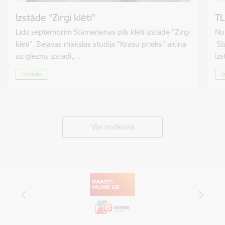
Izstāde "Zirgi klētī"
TL
Līdz septembrim Stāmerienas pils klētī izstāde "Zirgi
No 
klētī". Beļavas mākslas studija "Krāsu prieks" aicina
St
uz gleznu izstādi,…
izs
Izstāde
I
Visi notikumi