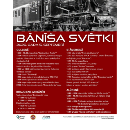
Par satiksmes organizāciju Brīvības un
Dzelzceļa ielas pārbūves darbu laikā Gulbenē
30.07.2026.
Projekti
Sabiedrība
Satiksmes ierobežojumi