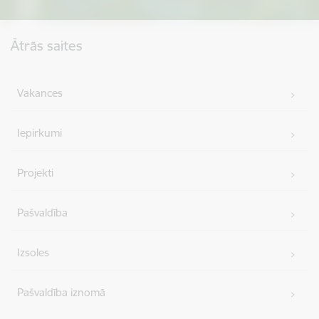
Kājene
Ātrās saites
Vakances
Iepirkumi
Projekti
Pašvaldība
Izsoles
Pašvaldība iznomā