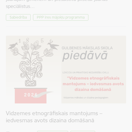
speciālistus…
Sabiedrība
PPP īres mājokļu programma
Vidzemes etnogrāfiskais mantojums –
iedvesmas avots dizaina domāšanā