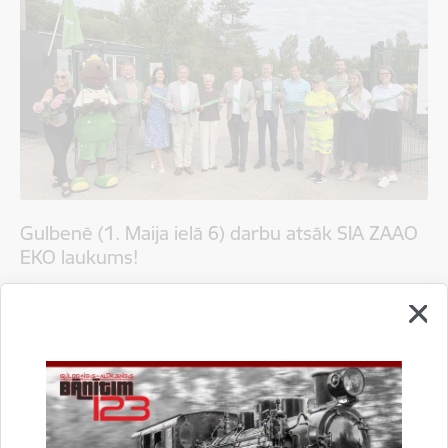
Gulbenē (1. Maija ielā 6) darbu atsāk SIA ZAAO
EKO laukums!
04.08.2026.
EKO laukums
Gulbenes novada pašvaldība informē
Sabiedrība