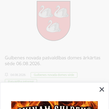
Gulbenes novada pašvaldības domes ārkārtas
sēde 06.08.2026.
04.08.2026.
Gulbenes novada domes sēde
Pašvaldība informē