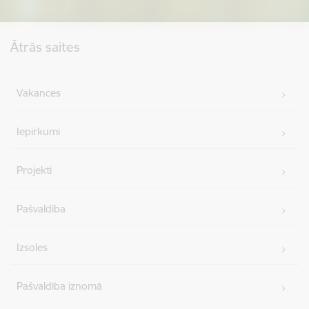
Kājene
Ātrās saites
Vakances
Iepirkumi
Projekti
Pašvaldība
Izsoles
Pašvaldība iznomā