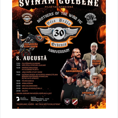
Par satiksmes organizāciju Brīvības un
Dzelzceļa ielas pārbūves darbu laikā Gulbenē
30.07.2026.
Projekti
Sabiedrība
Satiksmes ierobežojumi