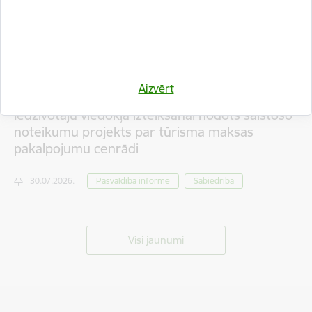
Aizvērt
Iedzīvotāju viedokļa izteikšanai nodots saistošo
noteikumu projekts par tūrisma maksas
pakalpojumu cenrādi
30.07.2026.
Pašvaldība informē
Sabiedrība
Visi jaunumi