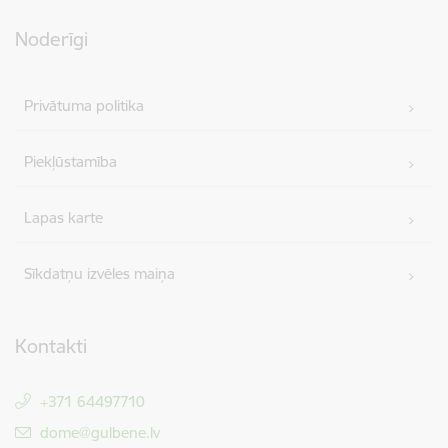
Noderīgi
Privātuma politika
Piekļūstamība
Lapas karte
Sīkdatņu izvēles maiņa
Kontakti
+371 64497710
E-pasts:
dome@gulbene.lv