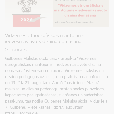
Vidzemes etnogrāfiskais mantojums –
iedvesmas avots dizaina domāšanā
06.08.2026.
Gulbenes Mākslas skola uzsāk projekta “Vidzemes
etnogrāfiskais mantojums – iedvesmas avots dizaina
domāšanā” īstenošanu un aicina Vidzemes mākslas un
dizaina pedagogus uz lekciju un praktisko darbnīcu ciklu
no 19. līdz 21. augustam. Apmācības ir iecerētas kā
mākslas un dizaina pedagogu profesionālās pilnveides,
kapacitātes paaugstināšanas, tīklošanās un sadarbības
pasākums, tās notiks Gulbenes Mākslas skolā, Vidus ielā
7, Gulbenē. Pieteikšanās līdz 17. augustam:
https://forms.gle…