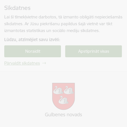
Pāriet uz lapas saturu
Sīkdatnes
Spied
lai meklētu
Enter
Lai šī tīmekļvietne darbotos, tā izmanto obligāti nepieciešamās
sīkdatnes. Ar Jūsu piekrišanu papildus šajā vietnē var tikt
izmantotas statistikas un sociālo mediju sīkdatnes.
Lūdzu, atzīmējiet savu izvēli:
Noraidīt
Apstiprināt visas
Pārvaldīt sīkdatnes
Gulbenes novada pašvaldība