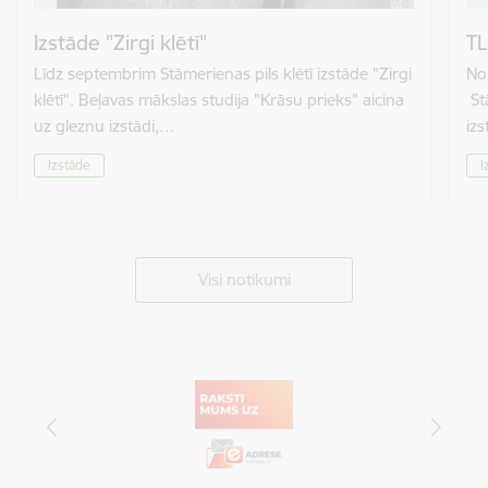
Izstāde "Zirgi klētī"
TL
Līdz septembrim Stāmerienas pils klētī izstāde "Zirgi
No 
klētī". Beļavas mākslas studija "Krāsu prieks" aicina
St
uz gleznu izstādi,…
izs
Izstāde
I
Visi notikumi