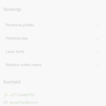
Noderīgi
Privātuma politika
Piekļūstamība
Lapas karte
Sīkdatņu izvēles maiņa
Kontakti
+371 64497710
E-pasts:
dome@gulbene.lv