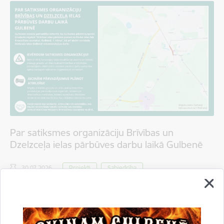
Par satiksmes organizāciju Brīvības un
Dzelzceļa ielas pārbūves darbu laikā Gulbenē
30.07.2026.
Projekti
Sabiedrība
Satiksmes ierobežojumi