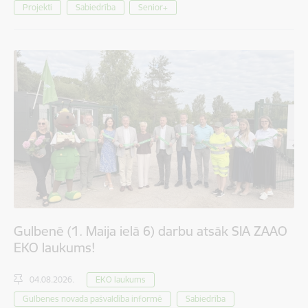
Projekti
Sabiedrība
Senior+
Gulbenē (1. Maija ielā 6) darbu atsāk SIA ZAAO
EKO laukums!
04.08.2026.
EKO laukums
Gulbenes novada pašvaldība informē
Sabiedrība