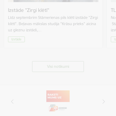
Izstāde "Zirgi klētī"
TL
Līdz septembrim Stāmerienas pils klētī izstāde "Zirgi
No 
klētī". Beļavas mākslas studija "Krāsu prieks" aicina
St
uz gleznu izstādi,…
izs
Izstāde
I
Visi notikumi