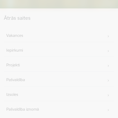
Kājene
Ātrās saites
Vakances
Iepirkumi
Projekti
Pašvaldība
Izsoles
Pašvaldība iznomā