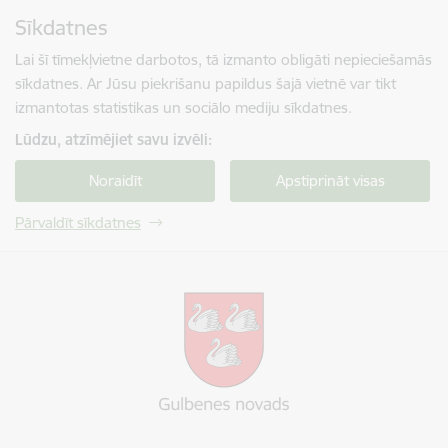
Pāriet uz lapas saturu
Sīkdatnes
Spied
lai meklētu
Enter
Lai šī tīmekļvietne darbotos, tā izmanto obligāti nepieciešamās
sīkdatnes. Ar Jūsu piekrišanu papildus šajā vietnē var tikt
izmantotas statistikas un sociālo mediju sīkdatnes.
Lūdzu, atzīmējiet savu izvēli:
Noraidīt
Apstiprināt visas
Pārvaldīt sīkdatnes
Gulbenes novada pašvaldība