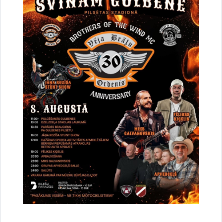
Iedzīvotāju viedokļa izteikšanai nodots saistošo
noteikumu projekts par tūrisma maksas
pakalpojumu cenrādi
30.07.2026.
Pašvaldība informē
Sabiedrība