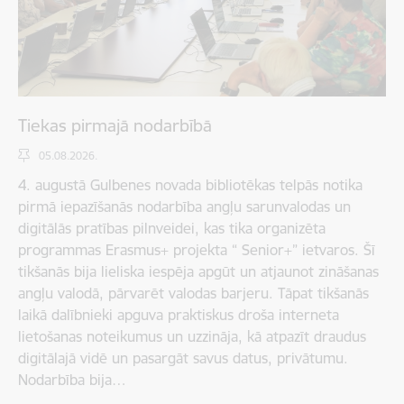
Tiekas pirmajā nodarbībā
05.08.2026.
4. augustā Gulbenes novada bibliotēkas telpās notika
pirmā iepazīšanās nodarbība angļu sarunvalodas un
digitālās pratības pilnveidei, kas tika organizēta
programmas Erasmus+ projekta “ Senior+” ietvaros. Šī
tikšanās bija lieliska iespēja apgūt un atjaunot zināšanas
angļu valodā, pārvarēt valodas barjeru. Tāpat tikšanās
laikā dalībnieki apguva praktiskus droša interneta
lietošanas noteikumus un uzzināja, kā atpazīt draudus
digitālajā vidē un pasargāt savus datus, privātumu.
Nodarbība bija…