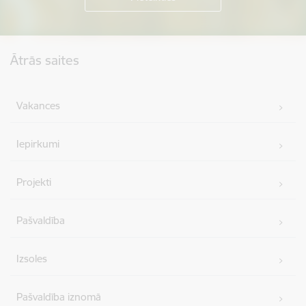
Kājene
Ātrās saites
Vakances
Iepirkumi
Projekti
Pašvaldība
Izsoles
Pašvaldība iznomā