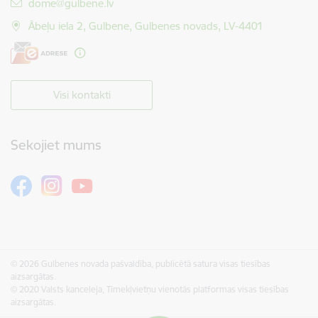
E-pasts:
dome@gulbene.lv
Ābeļu iela 2, Gulbene, Gulbenes novads, LV-4401
Visi kontakti
Sekojiet mums
© 2026 Gulbenes novada pašvaldība, publicētā satura visas tiesības
aizsargātas.
© 2020 Valsts kanceleja, Tīmekļvietņu vienotās platformas visas tiesības
aizsargātas.