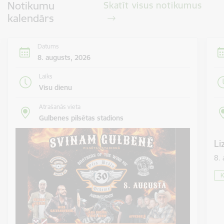
Notikumu
Skatīt visus notikumus
kalendārs
Datums
8. augusts, 2026
Laiks
Visu dienu
Atrašanās vieta
Gulbenes pilsētas stadions
Li
8.
K