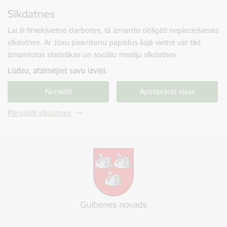
Pāriet uz lapas saturu
Sīkdatnes
Spied
lai meklētu
Enter
Lai šī tīmekļvietne darbotos, tā izmanto obligāti nepieciešamās
sīkdatnes. Ar Jūsu piekrišanu papildus šajā vietnē var tikt
izmantotas statistikas un sociālo mediju sīkdatnes.
Lūdzu, atzīmējiet savu izvēli:
Noraidīt
Apstiprināt visas
Pārvaldīt sīkdatnes
Gulbenes novada pašvaldība