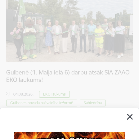
Gulbenē (1. Maija ielā 6) darbu atsāk SIA ZAAO
EKO laukums!
04.08.2026.
EKO laukums
Gulbenes novada pašvaldība informē
Sabiedrība