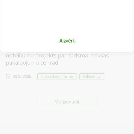
Aizvērt
Iedzīvotāju viedokļa izteikšanai nodots saistošo
noteikumu projekts par tūrisma maksas
pakalpojumu cenrādi
30.07.2026.
Pašvaldība informē
Sabiedrība
Visi jaunumi