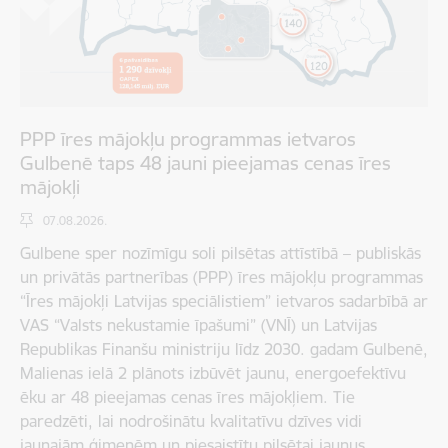
PPP īres mājokļu programmas ietvaros
Gulbenē taps 48 jauni pieejamas cenas īres
mājokļi
07.08.2026.
Gulbene sper nozīmīgu soli pilsētas attīstībā – publiskās
un privātās partnerības (PPP) īres mājokļu programmas
“Īres mājokļi Latvijas speciālistiem” ietvaros sadarbībā ar
VAS “Valsts nekustamie īpašumi” (VNĪ) un Latvijas
Republikas Finanšu ministriju līdz 2030. gadam Gulbenē,
Malienas ielā 2 plānots izbūvēt jaunu, energoefektīvu
ēku ar 48 pieejamas cenas īres mājokļiem. Tie
paredzēti, lai nodrošinātu kvalitatīvu dzīves vidi
jaunajām ģimenēm un piesaistītu pilsētai jaunus