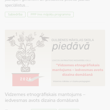
speciālistus…
Sabiedrība
PPP īres mājokļu programma
Vidzemes etnogrāfiskais mantojums –
iedvesmas avots dizaina domāšanā