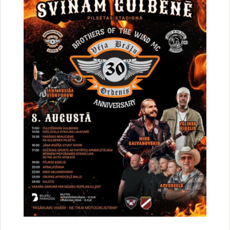
Par satiksmes organizāciju Brīvības un
Dzelzceļa ielas pārbūves darbu laikā Gulbenē
30.07.2026.
Projekti
Sabiedrība
Satiksmes ierobežojumi