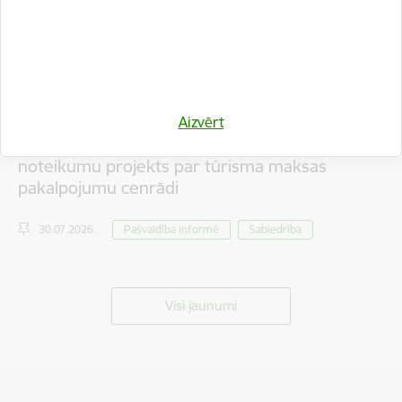
Aizvērt
Iedzīvotāju viedokļa izteikšanai nodots saistošo
noteikumu projekts par tūrisma maksas
pakalpojumu cenrādi
30.07.2026.
Pašvaldība informē
Sabiedrība
Visi jaunumi