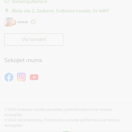
E-pasts:
dome@gulbene.lv
Ābeļu iela 2, Gulbene, Gulbenes novads, LV-4401
Visi kontakti
Sekojiet mums
© 2026 Gulbenes novada pašvaldība, publicētā satura visas tiesības
aizsargātas.
© 2020 Valsts kanceleja, Tīmekļvietņu vienotās platformas visas tiesības
aizsargātas.