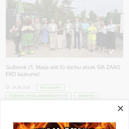
Gulbenē (1. Maija ielā 6) darbu atsāk SIA ZAAO
EKO laukums!
04.08.2026.
EKO laukums
Gulbenes novada pašvaldība informē
Sabiedrība