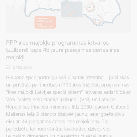
PPP īres mājokļu programmas ietvaros
Gulbenē taps 48 jauni pieejamas cenas īres
mājokļi
07.08.2026.
Gulbene sper nozīmīgu soli pilsētas attīstībā – publiskās
un privātās partnerības (PPP) īres mājokļu programmas
“Īres mājokļi Latvijas speciālistiem” ietvaros sadarbībā ar
VAS “Valsts nekustamie īpašumi” (VNĪ) un Latvijas
Republikas Finanšu ministriju līdz 2030. gadam Gulbenē,
Malienas ielā 2 plānots izbūvēt jaunu, energoefektīvu
ēku ar 48 pieejamas cenas īres mājokļiem. Tie
paredzēti, lai nodrošinātu kvalitatīvu dzīves vidi
jaunajām ģimenēm un piesaistītu pilsētai jaunus