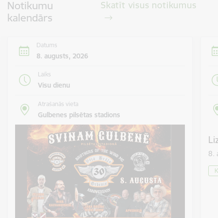
Notikumu
Skatīt visus notikumus
kalendārs
Datums
8. augusts, 2026
Laiks
Visu dienu
Atrašanās vieta
Gulbenes pilsētas stadions
Li
8.
K