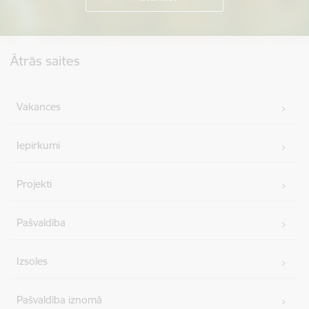
Kājene
Ātrās saites
Vakances
Iepirkumi
Projekti
Pašvaldība
Izsoles
Pašvaldība iznomā