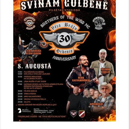
Par satiksmes organizāciju Brīvības un
Dzelzceļa ielas pārbūves darbu laikā Gulbenē
30.07.2026.
Projekti
Sabiedrība
Satiksmes ierobežojumi