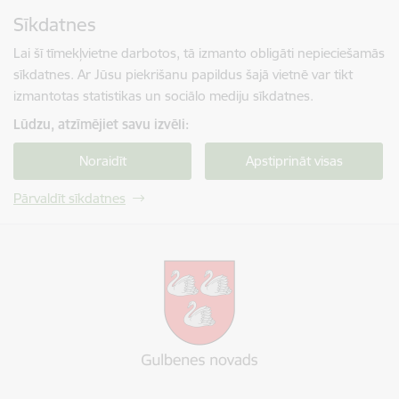
Pāriet uz lapas saturu
Sīkdatnes
Spied
lai meklētu
Enter
Lai šī tīmekļvietne darbotos, tā izmanto obligāti nepieciešamās
sīkdatnes. Ar Jūsu piekrišanu papildus šajā vietnē var tikt
izmantotas statistikas un sociālo mediju sīkdatnes.
Lūdzu, atzīmējiet savu izvēli:
Noraidīt
Apstiprināt visas
Pārvaldīt sīkdatnes
Gulbenes novada pašvaldība