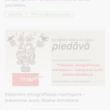
speciālistus…
Sabiedrība
PPP īres mājokļu programma
Vidzemes etnogrāfiskais mantojums –
iedvesmas avots dizaina domāšanā