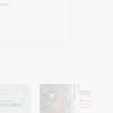
izstādi,…