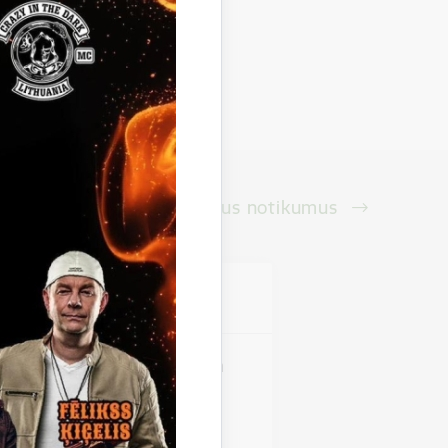
Skatīt visus notikumus
vieta
pilsētas stadions
saras jaudīgākais moto un
fēra visas dienas
 pa Gulbeni; Jāņa Rozīša STUNT