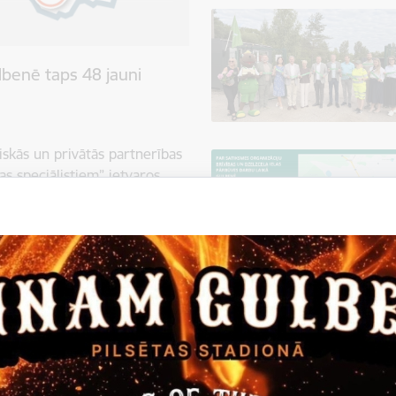
benē taps 48 jauni
iskās un privātās partnerības
s speciālistiem” ietvaros
 un Latvijas Republikas
nas ielā 2 plānots izbūvēt
res mājokļiem. Tie paredzēti,
enēm un piesaistītu pilsētai
 mājokļu programmā skatāms:
u trūkumu, valdība nolēmusi
vijā" īstenošanu. Tas ir viens