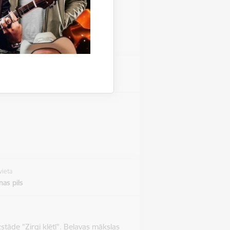
vieta
vieta
as pils
stāde "Zirgi klētī". Beļavas mākslas