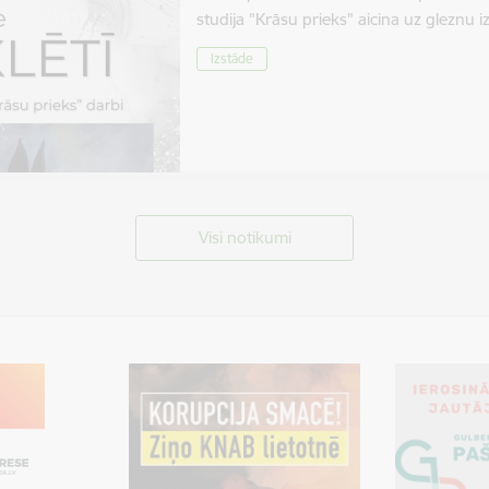
studija "Krāsu prieks" aicina uz gleznu 
Izstāde
Visi notikumi