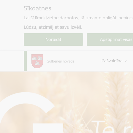
Pāriet uz lapas saturu
Sīkdatnes
Lai šī tīmekļvietne darbotos, tā izmanto obligāti nepiec
Lūdzu, atzīmējiet savu izvēli:
Noraidīt
Apstiprināt visas
Pašvaldība
Gulbenes novada pašvaldība