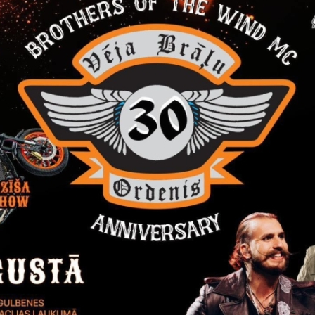
Visi jaunumi
Laiks
Atrašanās 
Visu dienu
Gulbenes 
8. augustā Gulbenē gaidāms va
mūzikas notikums!
Adrenalīns, mūzika un īsta svētku atmos
garumā!PROGRAMMĀ: motociklu parāde