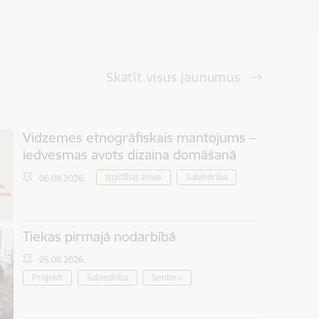
Skatīt visus jaunumus
Vidzemes etnogrāfiskais mantojums –
iedvesmas avots dizaina domāšanā
Izglītības ziņas
Sabiedrība
06.08.2026.
Tiekas pirmajā nodarbībā
05.08.2026.
Projekti
Sabiedrība
Senior+