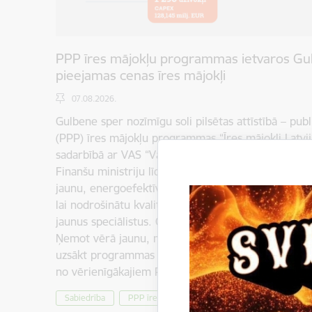
PPP īres mājokļu programmas ietvaros Gul
pieejamas cenas īres mājokļi
07.08.2026.
Gulbene sper nozīmīgu soli pilsētas attīstībā – publ
(PPP) īres mājokļu programmas “Īres mājokļi Latvija
sadarbībā ar VAS “Valsts nekustamie īpašumi” (VNĪ)
Finanšu ministriju līdz 2030. gadam Gulbenē, Malie
jaunu, energoefektīvu ēku ar 48 pieejamas cenas ī
lai nodrošinātu kvalitatīvu dzīves vidi jaunajām ģim
jaunus speciālistus. Gulbenes pilsētas stāsts PPP
Ņemot vērā jaunu, mūsdienīgu, kvalitatīvu dzīvokļ
uzsākt programmas "Īres mājokļi profesionāļiem Lat
no vērienīgākajiem PPP mājokļu attīstības…
Sabiedrība
PPP īres mājokļu programma