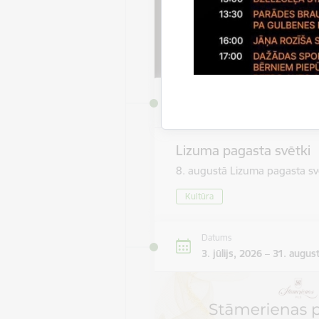
Datums
8. augusts, 2026
Lizuma pagasta svētki
8. augustā Lizuma pagasta sv
Kultūra
Datums
3. jūlijs, 2026 – 31. augus