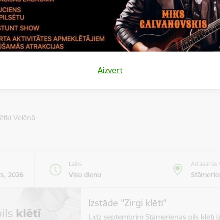
SHOW – elpu…
Moto pasākums
Laiks
Atrašanās 
Aizvērt
13.00
Lizums
ētki Velēnā
Laiks
Atrašanās 
ts, 2026
Visu dienu
Stāmerien
Izstāde "Zirgi klētī"
Līdz septembrim Stāmerienas pils klētī iz