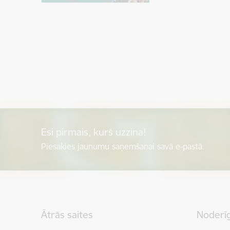
Esi pirmais, kurš uzzina!
Piesakies jaunumu saņemšanai savā e-pastā.
Kājene
Ātrās saites
Noderīg