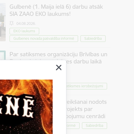
Gulbenē (1. Maija ielā 6) darbu atsāk
SIA ZAAO EKO laukums!
04.08.2026.
EKO laukums
Gulbenes novada pašvaldība informē
Sabiedrība
Par satiksmes organizāciju Brīvības un
Dzelzceļa ielas pārbūves darbu laikā
Gulbenē
30.07.2026.
Projekti
Sabiedrība
Satiksmes ierobežojumi
Iedzīvotāju viedokļa izteikšanai nodots
saistošo noteikumu projekts par
tūrisma maksas pakalpojumu cenrādi
Pašvaldība informē
Sabiedrība
30.07.2026.