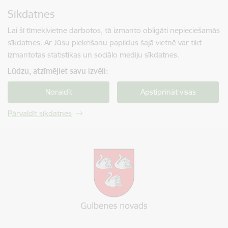
Pāriet uz lapas saturu
Sīkdatnes
Spied
lai meklētu
Enter
Lai šī tīmekļvietne darbotos, tā izmanto obligāti nepieciešamās
sīkdatnes. Ar Jūsu piekrišanu papildus šajā vietnē var tikt
izmantotas statistikas un sociālo mediju sīkdatnes.
Lūdzu, atzīmējiet savu izvēli:
Noraidīt
Apstiprināt visas
Pārvaldīt sīkdatnes
Gulbenes novada pašvaldība