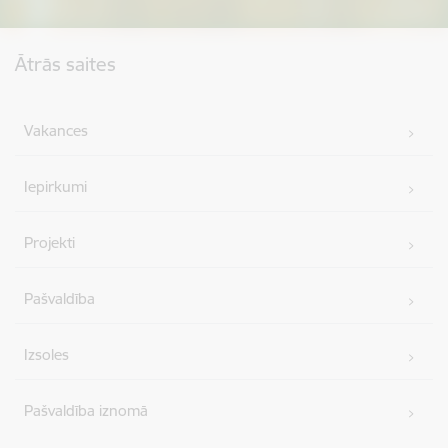
Kājene
Ātrās saites
Vakances
Iepirkumi
Projekti
Pašvaldība
Izsoles
Pašvaldība iznomā