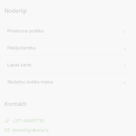
Noderīgi
Privātuma politika
Piekļūstamība
Lapas karte
Sīkdatņu izvēles maiņa
Kontakti
+371 64497710
E-pasts:
dome@gulbene.lv