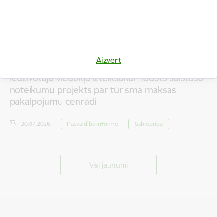
Aizvērt
Iedzīvotāju viedokļa izteikšanai nodots saistošo
noteikumu projekts par tūrisma maksas
pakalpojumu cenrādi
30.07.2026.
Pašvaldība informē
Sabiedrība
Visi jaunumi