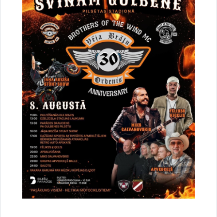
Par satiksmes organizāciju Brīvības un
Dzelzceļa ielas pārbūves darbu laikā Gulbenē
30.07.2026.
Projekti
Sabiedrība
Satiksmes ierobežojumi