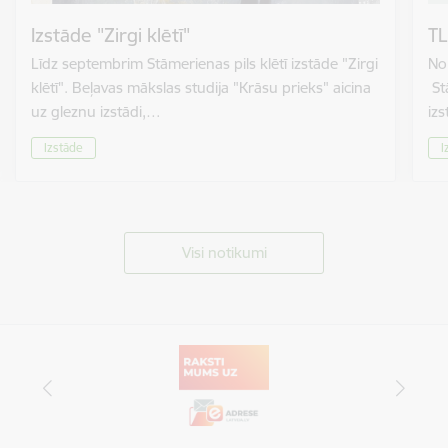
Izstāde "Zirgi klētī"
TL
Līdz septembrim Stāmerienas pils klētī izstāde "Zirgi
No 
klētī". Beļavas mākslas studija "Krāsu prieks" aicina
St
uz gleznu izstādi,…
izs
Izstāde
I
Visi notikumi