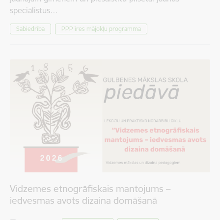
speciālistus…
Sabiedrība
PPP īres mājokļu programma
Vidzemes etnogrāfiskais mantojums –
iedvesmas avots dizaina domāšanā