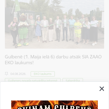
Gulbenē (1. Maija ielā 6) darbu atsāk SIA ZAAO
EKO laukums!
04.08.2026.
EKO laukums
Gulbenes novada pašvaldība informē
Sabiedrība