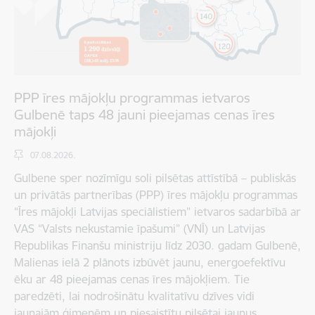
PPP īres mājokļu programmas ietvaros
Gulbenē taps 48 jauni pieejamas cenas īres
mājokļi
07.08.2026.
Gulbene sper nozīmīgu soli pilsētas attīstībā – publiskās
un privātās partnerības (PPP) īres mājokļu programmas
“Īres mājokļi Latvijas speciālistiem” ietvaros sadarbībā ar
VAS “Valsts nekustamie īpašumi” (VNĪ) un Latvijas
Republikas Finanšu ministriju līdz 2030. gadam Gulbenē,
Malienas ielā 2 plānots izbūvēt jaunu, energoefektīvu
ēku ar 48 pieejamas cenas īres mājokļiem. Tie
paredzēti, lai nodrošinātu kvalitatīvu dzīves vidi
jaunajām ģimenēm un piesaistītu pilsētai jaunus