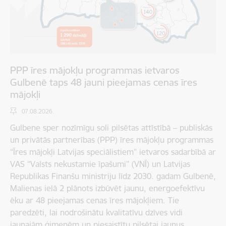
PPP īres mājokļu programmas ietvaros
Gulbenē taps 48 jauni pieejamas cenas īres
mājokļi
07.08.2026.
Gulbene sper nozīmīgu soli pilsētas attīstībā – publiskās
un privātās partnerības (PPP) īres mājokļu programmas
“Īres mājokļi Latvijas speciālistiem” ietvaros sadarbībā ar
VAS “Valsts nekustamie īpašumi” (VNĪ) un Latvijas
Republikas Finanšu ministriju līdz 2030. gadam Gulbenē,
Malienas ielā 2 plānots izbūvēt jaunu, energoefektīvu
ēku ar 48 pieejamas cenas īres mājokļiem. Tie
paredzēti, lai nodrošinātu kvalitatīvu dzīves vidi
jaunajām ģimenēm un piesaistītu pilsētai jaunus