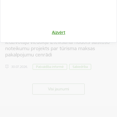
Aizvērt
Iedzīvotāju viedokļa izteikšanai nodots saistošo
noteikumu projekts par tūrisma maksas
pakalpojumu cenrādi
30.07.2026.
Pašvaldība informē
Sabiedrība
Visi jaunumi