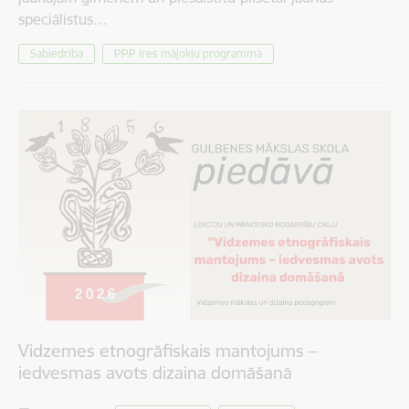
speciālistus…
Sabiedrība
PPP īres mājokļu programma
Vidzemes etnogrāfiskais mantojums –
iedvesmas avots dizaina domāšanā