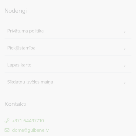
Noderīgi
Privātuma politika
Piekļūstamība
Lapas karte
Sīkdatņu izvēles maiņa
Kontakti
+371 64497710
E-pasts:
dome@gulbene.lv