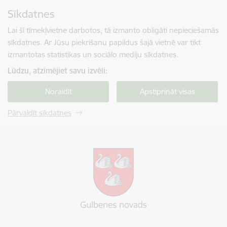
Pāriet uz lapas saturu
Sīkdatnes
Spied
lai meklētu
Enter
Lai šī tīmekļvietne darbotos, tā izmanto obligāti nepieciešamās
sīkdatnes. Ar Jūsu piekrišanu papildus šajā vietnē var tikt
izmantotas statistikas un sociālo mediju sīkdatnes.
Lūdzu, atzīmējiet savu izvēli:
Noraidīt
Apstiprināt visas
Pārvaldīt sīkdatnes
Gulbenes novada pašvaldība