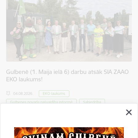
Gulbenē (1. Maija ielā 6) darbu atsāk SIA ZAAO
EKO laukums!
04.08.2026.
EKO laukums
Gulbenes novada pašvaldība informē
Sabiedrība