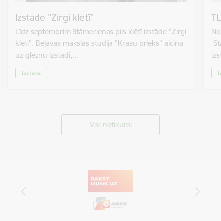
Izstāde "Zirgi klētī"
TL
Līdz septembrim Stāmerienas pils klētī izstāde "Zirgi
No 
klētī". Beļavas mākslas studija "Krāsu prieks" aicina
St
uz gleznu izstādi,…
izs
Izstāde
I
Visi notikumi