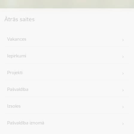
Kājene
Ātrās saites
Vakances
Iepirkumi
Projekti
Pašvaldība
Izsoles
Pašvaldība iznomā