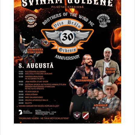
Par satiksmes organizāciju Brīvības un
Dzelzceļa ielas pārbūves darbu laikā Gulbenē
30.07.2026.
Projekti
Sabiedrība
Satiksmes ierobežojumi