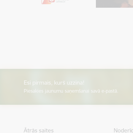
Esi pirmais, kurš uzzina!
Piesakies jaunumu saņemšanai savā e-pastā.
Kājene
Ātrās saites
Noderīg