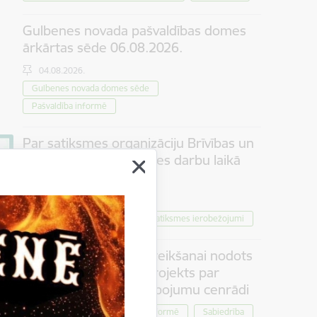
Gulbenes novada pašvaldības domes
ārkārtas sēde 06.08.2026.
04.08.2026.
Gulbenes novada domes sēde
Pašvaldība informē
Par satiksmes organizāciju Brīvības un
Dzelzceļa ielas pārbūves darbu laikā
Gulbenē
30.07.2026.
Projekti
Sabiedrība
Satiksmes ierobežojumi
Iedzīvotāju viedokļa izteikšanai nodots
saistošo noteikumu projekts par
tūrisma maksas pakalpojumu cenrādi
Pašvaldība informē
Sabiedrība
30.07.2026.