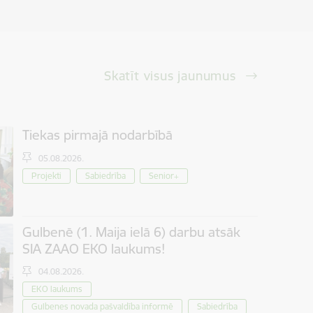
Skatīt visus jaunumus
Tiekas pirmajā nodarbībā
05.08.2026.
Projekti
Sabiedrība
Senior+
Gulbenē (1. Maija ielā 6) darbu atsāk
SIA ZAAO EKO laukums!
04.08.2026.
EKO laukums
Gulbenes novada pašvaldība informē
Sabiedrība