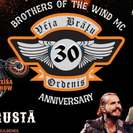
Visi jaunumi
Laiks
Atrašanās 
ts, 2026
Visu dienu
Stāmerien
Izstāde "Zirgi klētī"
Līdz septembrim Stāmerienas pils klētī iz
studija "Krāsu prieks" aicina uz gleznu 