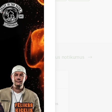
Skatīt visus notikumus
vieta
as pils
stāde "Zirgi klētī". Beļavas mākslas
izstādi,…