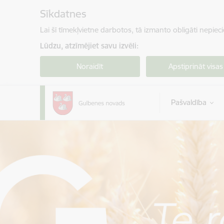
Pāriet uz lapas saturu
Sīkdatnes
Lai šī tīmekļvietne darbotos, tā izmanto obligāti nepiec
Lūdzu, atzīmējiet savu izvēli:
Noraidīt
Apstiprināt visas
Pašvaldība
Gulbenes novada pašvaldība