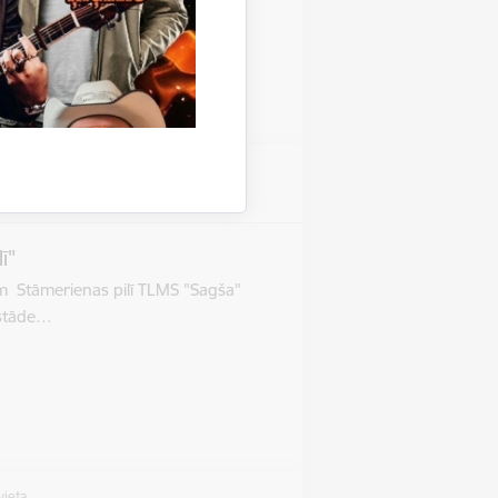
vieta
as pils
ī"
im Stāmerienas pilī TLMS "Sagša"
Izstāde…
vieta