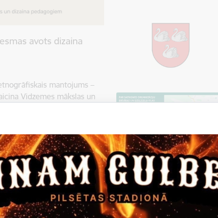
esmas avots dizaina
etnogrāfiskais mantojums –
aicina Vidzemes mākslas un
iklu no 19. līdz 21.
izaina pedagogu profesionālās
s un sadarbības pasākums, tās
ē. Pieteikšanās līdz 17.
7 OTĒŠANAS DARBNĪCĀ 19.
aunas zināšanas par otēšanas
slā, lai uz koka priekšmeta
ija veidot mēbeles…