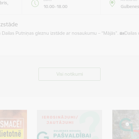
bris,
10.00–18.00
Gulbenes
izstāde
āma Dailas Putniņas gleznu izstāde ar nosaukumu – “Mājās”. 🏡​Dail
Visi notikumi