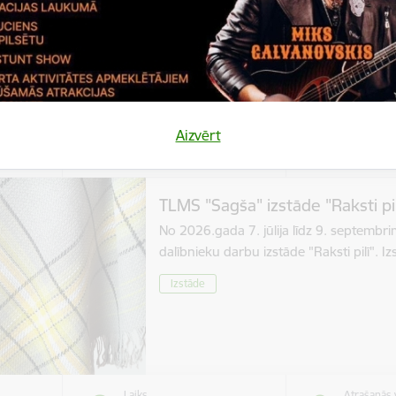
Izstāde
Aizvērt
Laiks
Atrašanās 
bris,
Visu dienu
Stāmerien
TLMS "Sagša" izstāde "Raksti pil
No 2026.gada 7. jūlija līdz 9. septembr
dalībnieku darbu izstāde "Raksti pilī". 
Izstāde
Laiks
Atrašanās 