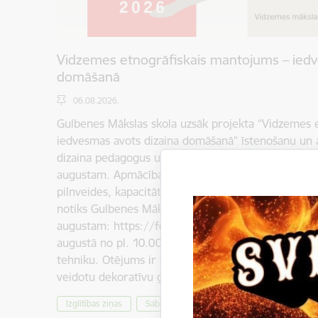
Vidzemes etnogrāfiskais mantojums – iedv
domāšanā
06.08.2026.
Gulbenes Mākslas skola uzsāk projekta “Vidzemes 
iedvesmas avots dizaina domāšanā” īstenošanu un 
dizaina pedagogus uz lekciju un praktisko darbnīcu c
augustam. Apmācības ir iecerētas kā mākslas un d
pilnveides, kapacitātes paaugstināšanas, tīklošanā
notiks Gulbenes Mākslas skolā, Vidus ielā 7, Gulben
augustam: https://forms.gle/tWDh65fJkWecqJxv
augustā no pl. 10.00 līdz 17.30 piedāvājam iegūt j
tehniku. Otējums ir tehnisks paņēmiens tautas māk
veidotu dekoratīvu gleznojumu. Otējuma mērķis b
Izglītības ziņas
Sabiedrība