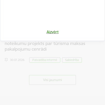
Aizvērt
Iedzīvotāju viedokļa izteikšanai nodots saistošo
noteikumu projekts par tūrisma maksas
pakalpojumu cenrādi
30.07.2026.
Pašvaldība informē
Sabiedrība
Visi jaunumi