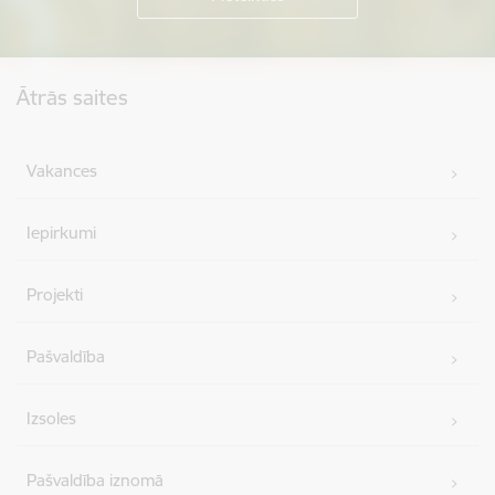
Kājene
Ātrās saites
Vakances
Iepirkumi
Projekti
Pašvaldība
Izsoles
Pašvaldība iznomā