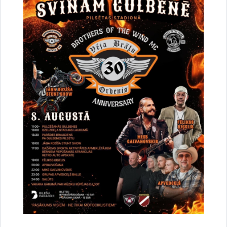
Par satiksmes organizāciju Brīvības un
Dzelzceļa ielas pārbūves darbu laikā Gulbenē
30.07.2026.
Projekti
Sabiedrība
Satiksmes ierobežojumi