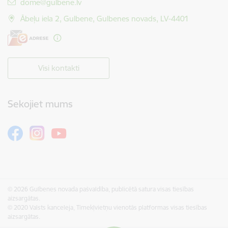
E-pasts:
dome@gulbene.lv
Ābeļu iela 2, Gulbene, Gulbenes novads, LV-4401
Visi kontakti
Sekojiet mums
© 2026 Gulbenes novada pašvaldība, publicētā satura visas tiesības
aizsargātas.
© 2020 Valsts kanceleja, Tīmekļvietņu vienotās platformas visas tiesības
aizsargātas.