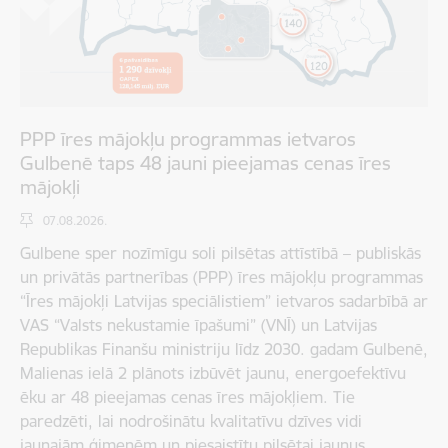
PPP īres mājokļu programmas ietvaros
Gulbenē taps 48 jauni pieejamas cenas īres
mājokļi
07.08.2026.
Gulbene sper nozīmīgu soli pilsētas attīstībā – publiskās
un privātās partnerības (PPP) īres mājokļu programmas
“Īres mājokļi Latvijas speciālistiem” ietvaros sadarbībā ar
VAS “Valsts nekustamie īpašumi” (VNĪ) un Latvijas
Republikas Finanšu ministriju līdz 2030. gadam Gulbenē,
Malienas ielā 2 plānots izbūvēt jaunu, energoefektīvu
ēku ar 48 pieejamas cenas īres mājokļiem. Tie
paredzēti, lai nodrošinātu kvalitatīvu dzīves vidi
jaunajām ģimenēm un piesaistītu pilsētai jaunus