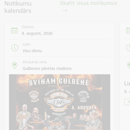
Notikumu
Skatīt visus notikumus
kalendārs
Datums
8. augusts, 2026
Laiks
Visu dienu
Atrašanās vieta
Gulbenes pilsētas stadions
Li
8.
K