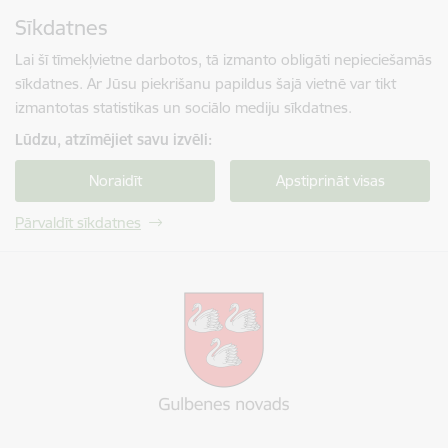
Pāriet uz lapas saturu
Sīkdatnes
Spied
lai meklētu
Enter
Lai šī tīmekļvietne darbotos, tā izmanto obligāti nepieciešamās
sīkdatnes. Ar Jūsu piekrišanu papildus šajā vietnē var tikt
izmantotas statistikas un sociālo mediju sīkdatnes.
Lūdzu, atzīmējiet savu izvēli:
Noraidīt
Apstiprināt visas
Pārvaldīt sīkdatnes
Gulbenes novada pašvaldība