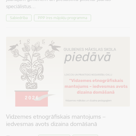
speciālistus…
Sabiedrība
PPP īres mājokļu programma
Vidzemes etnogrāfiskais mantojums –
iedvesmas avots dizaina domāšanā