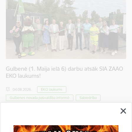
Gulbenē (1. Maija ielā 6) darbu atsāk SIA ZAAO
EKO laukums!
04.08.2026.
EKO laukums
Gulbenes novada pašvaldība informē
Sabiedrība