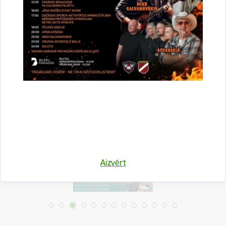
Drukāt lapu
Dalīties
Aizvērt