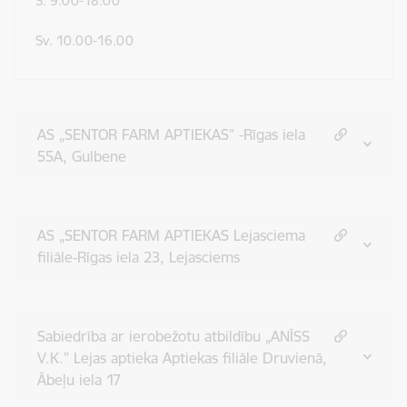
S. 9.00-18.00
Sv. 10.00-16.00
AS „SENTOR FARM APTIEKAS” -Rīgas iela
55A, Gulbene
AS „SENTOR FARM APTIEKAS Lejasciema
filiāle-Rīgas iela 23, Lejasciems
Sabiedrība ar ierobežotu atbildību „ANĪSS
V.K.” Lejas aptieka Aptiekas filiāle Druvienā,
Ābeļu iela 17