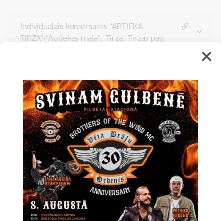
Individuālais komersants “APTIEKA
TIRZA”-“Aptiekas māja”, Tirza, Tirzas pag.
Gulbenes novada Antras Žundas
individuālais daudznozaru uzņēmums
“JAUNGULBENES APTIEKA”-Mežniecības
māja, Jaungulbene, Jaungalbenes pag.,
Sabiedrība ar ierobežotu atbildību “APTIEKA
LITENĒ”-„Aptiekas māja”, Litene
05.10.2015. Informāciju aktualizēja: