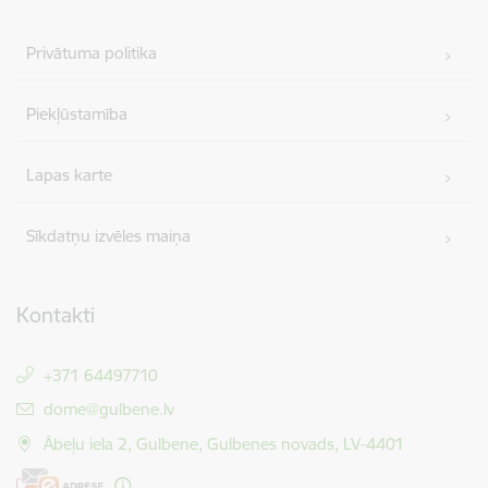
Privātuma politika
Piekļūstamība
Lapas karte
Sīkdatņu izvēles maiņa
Kontakti
+371 64497710
E-pasts:
dome@gulbene.lv
Ābeļu iela 2, Gulbene, Gulbenes novads, LV-4401