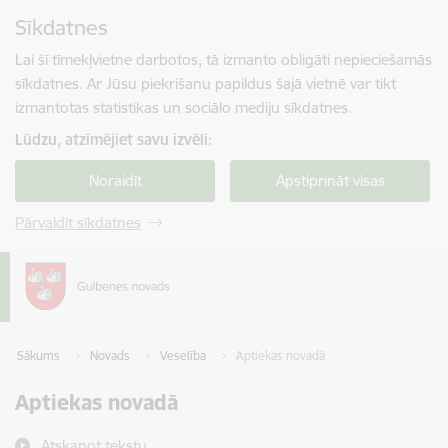
Pāriet uz lapas saturu
Sīkdatnes
Spied
lai meklētu
Enter
Lai šī tīmekļvietne darbotos, tā izmanto obligāti nepieciešamās
sīkdatnes. Ar Jūsu piekrišanu papildus šajā vietnē var tikt
izmantotas statistikas un sociālo mediju sīkdatnes.
Lūdzu, atzīmējiet savu izvēli:
Noraidīt
Apstiprināt visas
Pārvaldīt sīkdatnes
Sākums
Novads
Veselība
Aptiekas novadā
Aptiekas novadā
Atskaņot tekstu