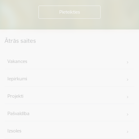
Kājene
Ātrās saites
Vakances
Iepirkumi
Projekti
Pašvaldība
Izsoles