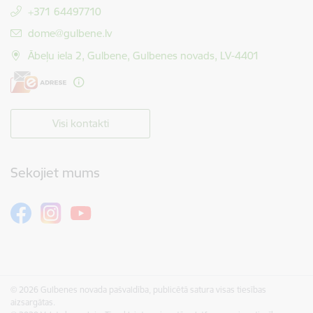
+371 64497710
E-pasts:
dome@gulbene.lv
Ābeļu iela 2, Gulbene, Gulbenes novads, LV-4401
Visi kontakti
Sekojiet mums
© 2026 Gulbenes novada pašvaldība, publicētā satura visas tiesības
aizsargātas.