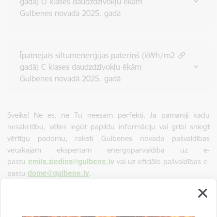
gadā) D klases daudzdzīvokļu ēkām
Gulbenes novadā 2025. gadā
Īpatnējais siltumenerģijas patēriņš (kWh/m2
gadā) C klases daudzdzīvokļu ēkām
Gulbenes novadā 2025. gadā
Sveiks! Ne es, ne Tu neesam perfekti. Ja pamanīji kādu
nesakritību, vēlies iegūt papildu informāciju vai gribi sniegt
vērtīgu padomu, raksti Gulbenes novada pašvaldības
vecākajam ekspertam energopārvaldībā uz e-
pastu
emils.ziedins@gulbene.lv
vai uz oficiālo pašvaldības e-
pastu
dome@gulbene.lv
.
Centrālā pārvalde
Attīstības un iepirkumu nodaļa