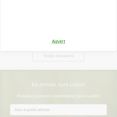
Vai šī informācija bija noderīga?
Aizvērt
Sniegt atsauksmi
Esi pirmais, kurš uzzina!
Piesakies jaunumu saņemšanai savā e-pastā.