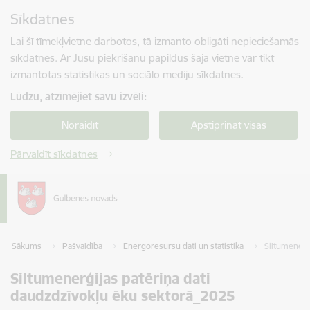
Pāriet uz lapas saturu
Sīkdatnes
Spied
lai meklētu
Enter
Lai šī tīmekļvietne darbotos, tā izmanto obligāti nepieciešamās
sīkdatnes. Ar Jūsu piekrišanu papildus šajā vietnē var tikt
izmantotas statistikas un sociālo mediju sīkdatnes.
Lūdzu, atzīmējiet savu izvēli:
Noraidīt
Apstiprināt visas
Pārvaldīt sīkdatnes
Sākums
Pašvaldība
Energoresursu dati un statistika
Siltumenerģ
Siltumenerģijas patēriņa dati
daudzdzīvokļu ēku sektorā_2025