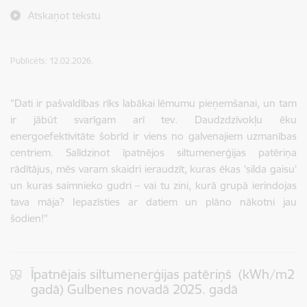
Atskaņot tekstu
Publicēts: 12.02.2026.
"Dati ir pašvaldības rīks labākai lēmumu pieņemšanai, un tam
ir jābūt svarīgam arī tev. Daudzdzīvokļu ēku
energoefektivitāte šobrīd ir viens no galvenajiem uzmanības
centriem. Salīdzinot īpatnējos siltumenerģijas patēriņa
rādītājus, mēs varam skaidri ieraudzīt, kuras ēkas 'silda gaisu'
un kuras saimnieko gudri – vai tu zini, kurā grupā ierindojas
tava māja? Iepazīsties ar datiem un plāno nākotni jau
šodien!"
Īpatnējais siltumenerģijas patēriņš (kWh/m2
gadā) Gulbenes novadā 2025. gadā