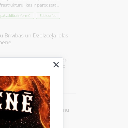
nfrastruktūru, kas ir paredzēta…
pašvaldība informē
Sabiedrība
u Brīvības un Dzelzceļa ielas
lbenē
ormē, ka Gulbenes pilsētā turpinās
 pārbūve posmā no Parka ielas līdz
. kārta”, kā arī aktīvi norisinās…
smes ierobežojumi
kšanai nodots saistošo
tūrisma maksas pakalpojumu