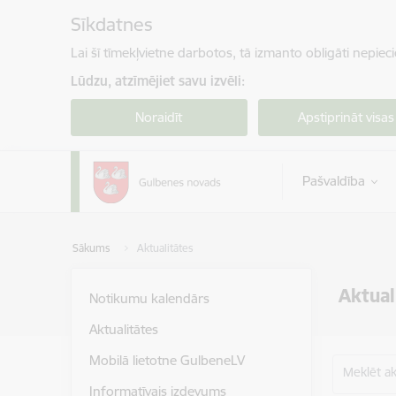
Pāriet uz lapas saturu
Sīkdatnes
Lai šī tīmekļvietne darbotos, tā izmanto obligāti nepiec
Lūdzu, atzīmējiet savu izvēli:
Noraidīt
Apstiprināt visas
Pašvaldība
Sākums
Aktualitātes
Aktual
Notikumu kalendārs
Aktualitātes
Mobilā lietotne GulbeneLV
Meklēt akt
Informatīvais izdevums