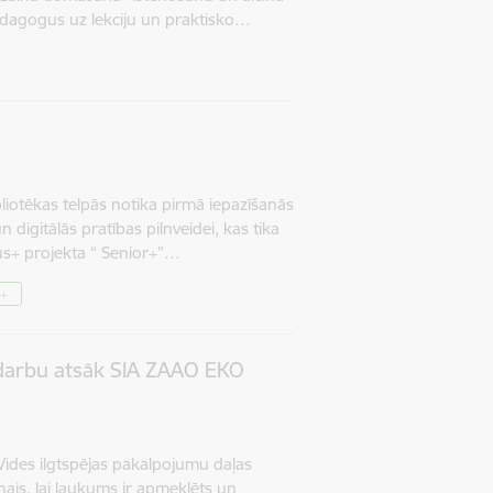
dagogus uz lekciju un praktisko…
iotēkas telpās notika pirmā iepazīšanās
digitālās pratības pilnveidei, kas tika
+ projekta “ Senior+”…
r+
) darbu atsāk SIA ZAAO EKO
Vides ilgtspējas pakalpojumu daļas
nais, lai laukums ir apmeklēts un