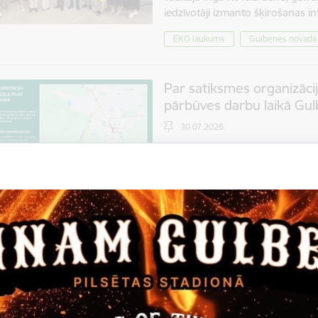
iedzīvotāji izmanto šķirošanas i
EKO laukums
Gulbenes novada 
Par satiksmes organizācij
pārbūves darbu laikā Gu
30.07.2026.
Gulbenes novada pašvaldība inf
būvdarbi objektā "Brīvības ielas
Krustalīces caurtekai, Gulbenē, 1
Projekti
Sabiedrība
Satik
Iedzīvotāju viedokļa iztei
noteikumu projekts par 
cenrādi
30.07.2026.