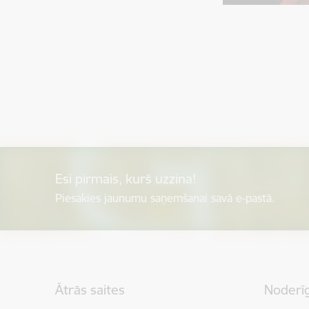
Esi pirmais, kurš uzzina!
Piesakies jaunumu saņemšanai savā e-pastā.
Kājene
Ātrās saites
Noderīg