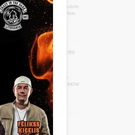
iedzīvotāju viedokļa izteikšanai nodots
ozījums Gulbenes novada pašvaldības
stošajos noteikumos Nr.7 …
āms vasaras jaudīgākais moto
ku atmosfēra visas dienas garumā!
 pa Gulbeni; Jāņa Rozīša STUNT SHOW
to izstāde; sporta aktivitātes un…
šķīga diena!