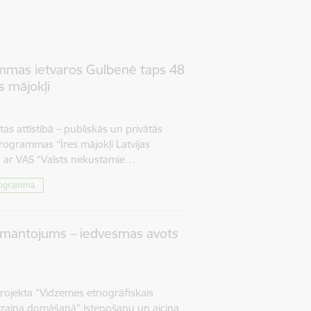
mmas ietvaros Gulbenē taps 48
s mājokļi
as attīstībā – publiskās un privātās
rogrammas “Īres mājokļi Latvijas
bā ar VAS “Valsts nekustamie…
rogramma
 mantojums – iedvesmas avots
rojekta “Vidzemes etnogrāfiskais
zaina domāšanā” īstenošanu un aicina