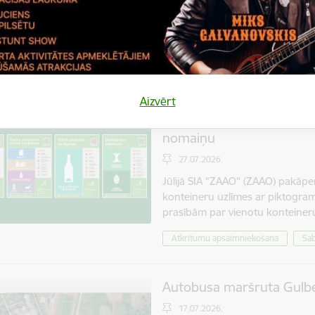
2026. gada 22. augustā Stāmerien
"Itāļu dzīves garša", kurā gaidīs
gardēžus. Stāmerienas pils stāst
Itāļu dzīves garša
Sabiedrība
Aizvērt
ZAAO uzsāk pakāpenisku 
nomaiņu
27.07.2026.
Jūlijā SIA "ZAAO" (ZAAO) pakāpen
konteineru uzlīmes ar piktogram
prasībām par vienotu konteine
Atkritumu apsaimniekošana
Sab
Autobusa maršruta Gulben
17.07.2026.