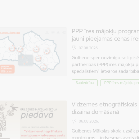
PPP īres mājokļu progra
jauni pieejamas cenas īre
07.08.2026.
Gulbene sper nozīmīgu soli pilsēt
partnerības (PPP) īres mājokļu p
speciālistiem” ietvaros sadarbī
Sabiedrība
PPP īres mājokļu p
Vidzemes etnogrāfiskais
dizaina domāšanā
06.08.2026.
Gulbenes Mākslas skola uzsāk p
mantojums – iedvesmas avots di