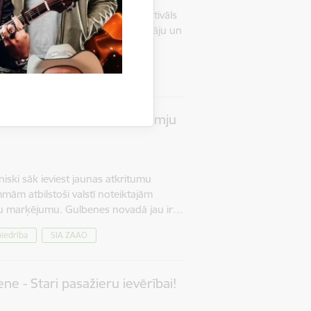
as pilī norisināsies kultūras festivāls
im ikvienu kultūras, mākslas cienītāju un
i savijušies ar…
atkritumu konteineru uzlīmju
iski sāk ieviest jaunas atkritumu
mām atbilstoši valstī noteiktajām
ru marķējumu. Gulbenes novadā jau ir…
iedrība
SIA ZAAO
e - Stari pasažieru ievērībai!