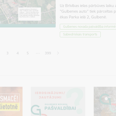
Uz Brīvības ielas pārbūves laik
"Gulbenes auto" tiek pārceltas p
ēkas Parka ielā 2, Gulbenē.
Gulbenes novada pašvaldība informē
Sabiedriskais transports
ana
…
3
4
5
399
jā lapa
pa
Lapa
Lapa
Lapa