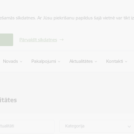
iešamās sīkdatnes. Ar Jūsu piekrišanu papildus šajā vietnē var tikt i
Pārvaldīt sīkdatnes
Novads
Pakalpojumi
Aktualitātes
Kontakti
itātes
ualitāti
Kategorija