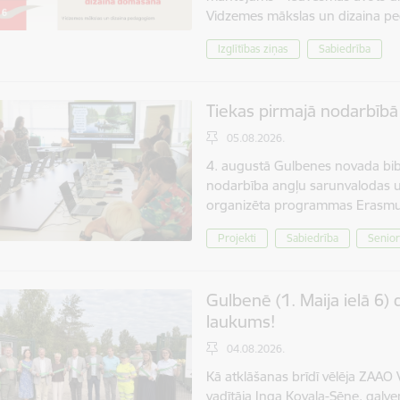
Vidzemes mākslas un dizaina pe
Izglītības ziņas
Sabiedrība
Tiekas pirmajā nodarbībā
05.08.2026.
4. augustā Gulbenes novada bibl
nodarbība angļu sarunvalodas un 
organizēta programmas Erasmus
Projekti
Sabiedrība
Senio
Gulbenē (1. Maija ielā 6
laukums!
04.08.2026.
Kā atklāšanas brīdī vēlēja ZAAO 
vadītāja Inga Kovala-Sēne, galve