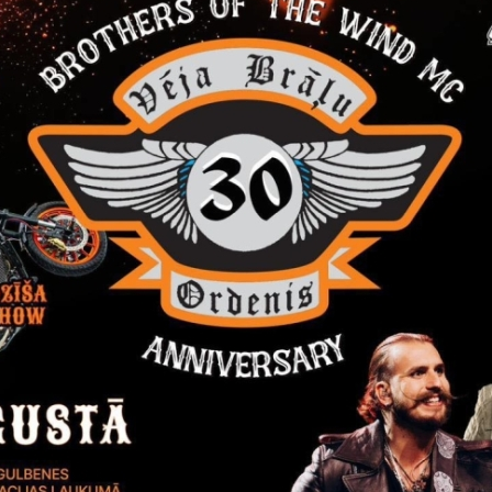
No 29.07.2026. līdz 12.08.2026. 
saistošo noteikumu projekts Gr
domes 2025.gada 24.aprīļa sai
Pašvaldība informē
Sabiedrība
8. augustā Gulbenē gaid
un mūzikas notikums!
29.07.2026.
Adrenalīns, mūzika un īsta svēt
PROGRAMMĀ: motociklu parāde
– elpu aizraujoši triki; Retro au
Sabiedrība
Kultūra
Splendida giornata! Brīni
29.07.2026.