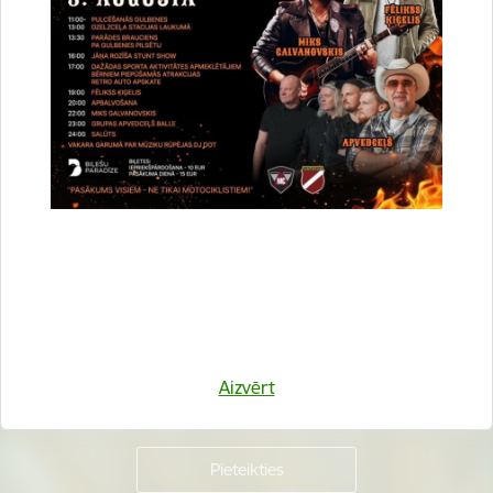
Vai šī informācija bija noderīga?
Sniegt atsauksmi
Esi pirmais, kurš uzzina!
Piesakies jaunumu saņemšanai savā e-pastā.
Aizvērt