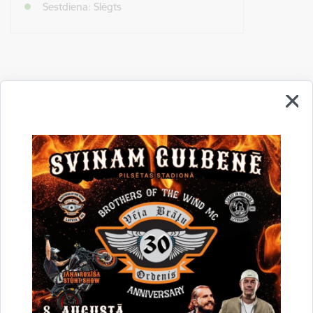
Sestdiena: Slēgts
Drukāt lapu
Dalīties