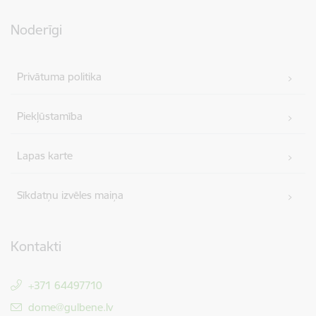
Noderīgi
Privātuma politika
Piekļūstamība
Lapas karte
Sīkdatņu izvēles maiņa
Kontakti
+371 64497710
E-pasts:
dome@gulbene.lv