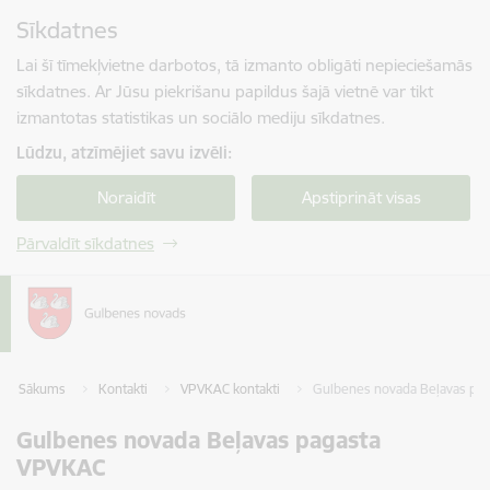
Pāriet uz lapas saturu
Sīkdatnes
Spied
lai meklētu
Enter
Lai šī tīmekļvietne darbotos, tā izmanto obligāti nepieciešamās
sīkdatnes. Ar Jūsu piekrišanu papildus šajā vietnē var tikt
izmantotas statistikas un sociālo mediju sīkdatnes.
Lūdzu, atzīmējiet savu izvēli:
Noraidīt
Apstiprināt visas
Pārvaldīt sīkdatnes
Sākums
Kontakti
VPVKAC kontakti
Gulbenes novada Beļavas pa
Gulbenes novada Beļavas pagasta
VPVKAC