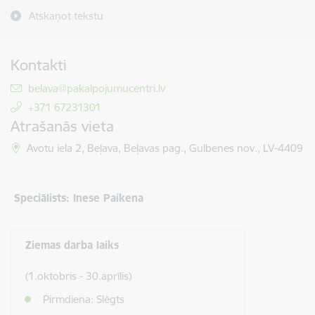
Atskaņot tekstu
Kontakti
E-pasts:
belava@pakalpojumucentri.lv
+371 67231301
Atrašanās vieta
Avotu iela 2, Beļava, Beļavas pag., Gulbenes nov., LV-4409
Speciālists: Inese Paikena
Ziemas darba laiks
(1.oktobris - 30.aprīlis)
Pirmdiena: Slēgts