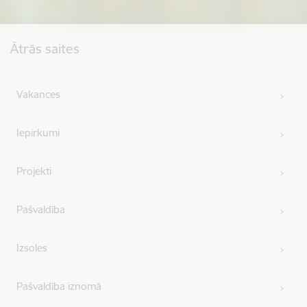
Kājene
Ātrās saites
Vakances
Iepirkumi
Projekti
Pašvaldība
Izsoles
Pašvaldība iznomā