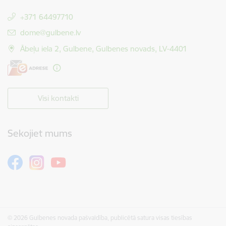
+371 64497710
E-pasts:
dome@gulbene.lv
Ābeļu iela 2, Gulbene, Gulbenes novads, LV-4401
Visi kontakti
Sekojiet mums
© 2026 Gulbenes novada pašvaldība, publicētā satura visas tiesības