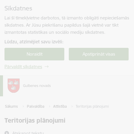
Pāriet uz lapas saturu
Sīkdatnes
Spied
lai meklētu
Enter
Lai šī tīmekļvietne darbotos, tā izmanto obligāti nepieciešamās
sīkdatnes. Ar Jūsu piekrišanu papildus šajā vietnē var tikt
izmantotas statistikas un sociālo mediju sīkdatnes.
Lūdzu, atzīmējiet savu izvēli:
Noraidīt
Apstiprināt visas
Pārvaldīt sīkdatnes
Sākums
Pašvaldība
Attīstība
Teritorijas plānojumi
Teritorijas plānojumi
Atskaņot tekstu