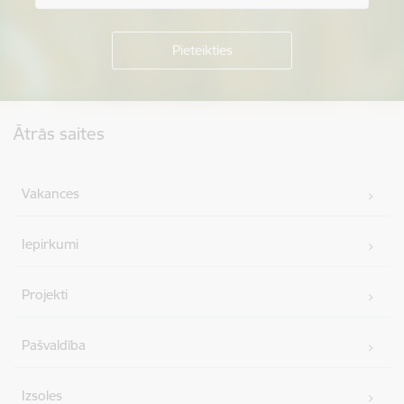
Kājene
Ātrās saites
Vakances
Iepirkumi
Projekti
Pašvaldība
Izsoles