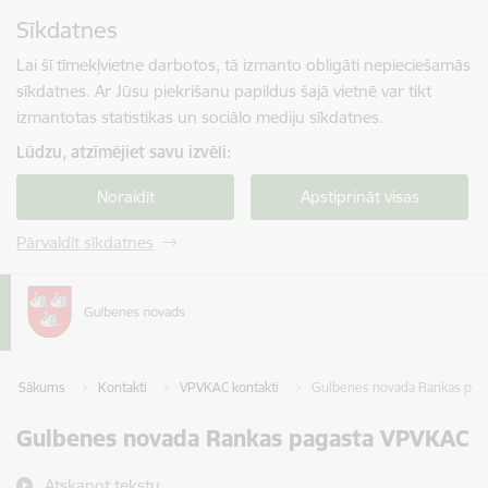
Pāriet uz lapas saturu
Sīkdatnes
Spied
lai meklētu
Enter
Lai šī tīmekļvietne darbotos, tā izmanto obligāti nepieciešamās
sīkdatnes. Ar Jūsu piekrišanu papildus šajā vietnē var tikt
izmantotas statistikas un sociālo mediju sīkdatnes.
Lūdzu, atzīmējiet savu izvēli:
Noraidīt
Apstiprināt visas
Pārvaldīt sīkdatnes
Sākums
Kontakti
VPVKAC kontakti
Gulbenes novada Rankas pag
Gulbenes novada Rankas pagasta VPVKAC
Atskaņot tekstu