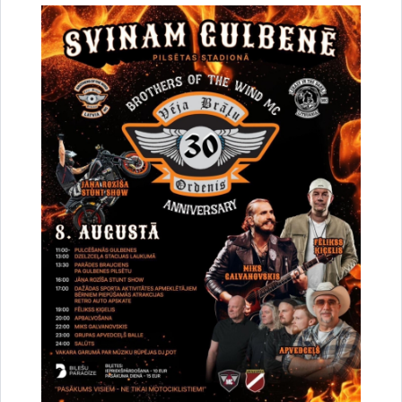
Vai šī informācija bija noderīga?
Sniegt atsauksmi
Esi pirmais, kurš uzzina!
Piesakies jaunumu saņemšanai savā e-pastā.