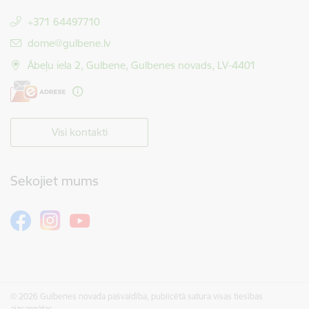
+371 64497710
E-pasts:
dome@gulbene.lv
Ābeļu iela 2, Gulbene, Gulbenes novads, LV-4401
Visi kontakti
Sekojiet mums
© 2026 Gulbenes novada pašvaldība, publicētā satura visas tiesības
aizsargātas.