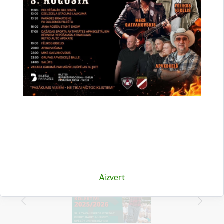
2009. gada Gulbenes novada
domes sēžu darba kārtība
Drukāt lapu
Dalīties
Aizvērt