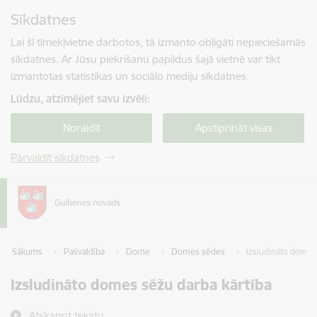
Pāriet uz lapas saturu
Sīkdatnes
Spied
lai meklētu
Enter
Lai šī tīmekļvietne darbotos, tā izmanto obligāti nepieciešamās
sīkdatnes. Ar Jūsu piekrišanu papildus šajā vietnē var tikt
izmantotas statistikas un sociālo mediju sīkdatnes.
Lūdzu, atzīmējiet savu izvēli:
Noraidīt
Apstiprināt visas
Pārvaldīt sīkdatnes
Sākums
Pašvaldība
Dome
Domes sēdes
Izsludināto domes
Izsludināto domes sēžu darba kārtība
Atskaņot tekstu