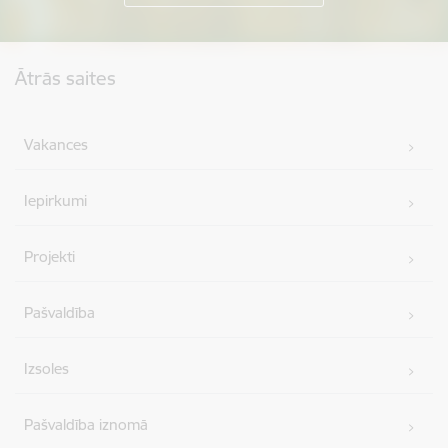
Kājene
Ātrās saites
Vakances
Iepirkumi
Projekti
Pašvaldība
Izsoles
Pašvaldība iznomā