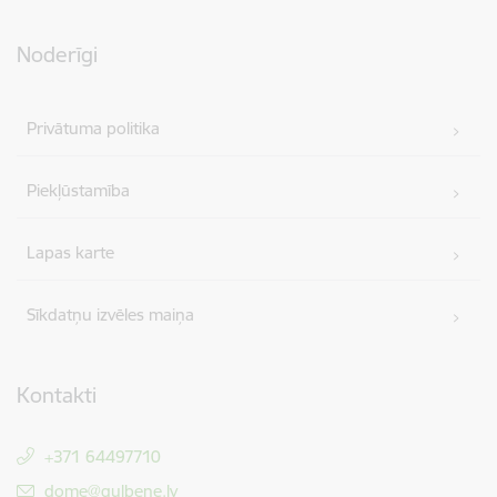
Noderīgi
Privātuma politika
Piekļūstamība
Lapas karte
Sīkdatņu izvēles maiņa
Kontakti
+371 64497710
E-pasts:
dome@gulbene.lv