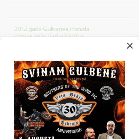
2012.gada Gulbenes novada
domes sēžu darba kārtība
2011. gada Gulbenes novada
domes sēžu darba kārtība
2010. gada Gulbenes novada
domes sēžu darba kārtība