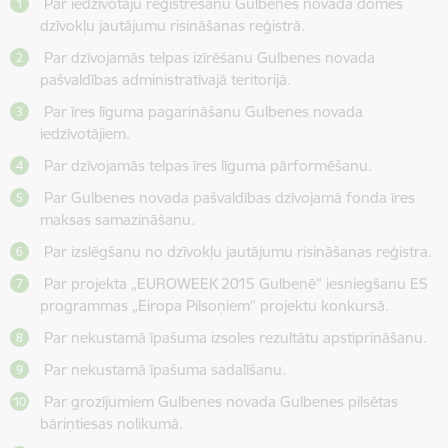
Par iedzīvotāju reģistrēšanu Gulbenes novada domes
dzīvokļu jautājumu risināšanas reģistrā.
Par dzīvojamās telpas izīrēšanu Gulbenes novada
pašvaldības administratīvajā teritorijā.
Par īres līguma pagarināšanu Gulbenes novada
iedzīvotājiem.
Par dzīvojamās telpas īres līguma pārformēšanu.
Par Gulbenes novada pašvaldības dzīvojamā fonda īres
maksas samazināšanu.
Par izslēgšanu no dzīvokļu jautājumu risināšanas reģistra.
Par projekta „EUROWEEK 2015 Gulbenē” iesniegšanu ES
programmas „Eiropa Pilsoņiem” projektu konkursā.
Par nekustamā īpašuma izsoles rezultātu apstiprināšanu.
Par nekustamā īpašuma sadalīšanu.
Par grozījumiem Gulbenes novada Gulbenes pilsētas
bāriņtiesas nolikumā.