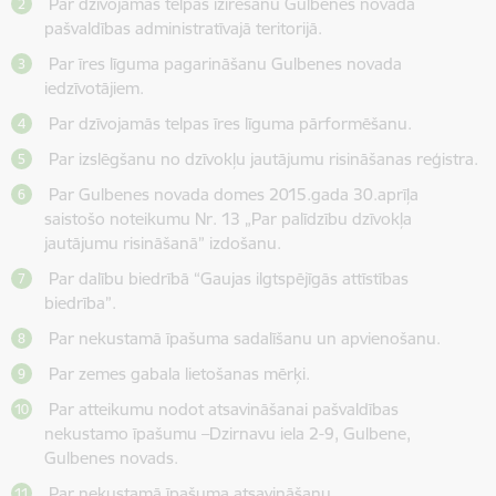
Par dzīvojamās telpas izīrēšanu Gulbenes novada
pašvaldības administratīvajā teritorijā.
Par īres līguma pagarināšanu Gulbenes novada
iedzīvotājiem.
Par dzīvojamās telpas īres līguma pārformēšanu.
Par izslēgšanu no dzīvokļu jautājumu risināšanas reģistra.
Par Gulbenes novada domes 2015.gada 30.aprīļa
saistošo noteikumu Nr. 13 „Par palīdzību dzīvokļa
jautājumu risināšanā” izdošanu.
Par dalību biedrībā “Gaujas ilgtspējīgās attīstības
biedrība”.
Par nekustamā īpašuma sadalīšanu un apvienošanu.
Par zemes gabala lietošanas mērķi.
Par atteikumu nodot atsavināšanai pašvaldības
nekustamo īpašumu –Dzirnavu iela 2-9, Gulbene,
Gulbenes novads.
Par nekustamā īpašuma atsavināšanu.