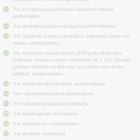
Par īres līguma pagarināšanu Gulbenes novada
iedzīvotājiem.
Par dzīvojamās telpas īres līguma pārformēšanu.
Par Gulbenes novada pašvaldības dzīvojamā fonda īres
maksas samazināšanu.
Par Gulbenes novada domes 2014.gada 29.janvāra
Gulbenes novada saistošo noteikumu Nr.1 „Par dzīvokļa
pabalstu bārenim un bērnam, kurš palicis bez vecāku
gādības” apstiprināšanu.
Par zemes ierīcības projekta apstiprināšanu.
Par nekustamā īpašuma atsavināšanu.
Par nekustamā īpašuma sadalīšanu.
Par zemes gabalu iznomāšanu.
Par adresēm un nosaukumiem.
Par servitūta noteikšanu.