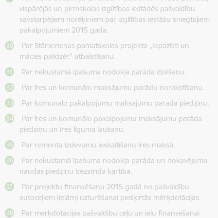
vispārējās un pirmskolas izglītības iestādēs pašvaldību
savstarpējiem norēķiniem par izglītības iestāžu sniegtajiem
pakalpojumiem 2015.gadā.
Par Stāmerienas pamatskolas projekta „Iepazīsti un
mācies palīdzēt” atbalstīšanu.
Par nekustamā īpašuma nodokļa parāda dzēšanu.
Par īres un komunālo maksājumu parādu norakstīšanu.
Par komunālo pakalpojumu maksājumu parāda piedziņu.
Par īres un komunālo pakalpojumu maksājumu parāda
piedziņu un īres līguma laušanu.
Par remonta izdevumu ieskaitīšanu īres maksā.
Par nekustamā īpašuma nodokļa parāda un nokavējuma
naudas piedziņu bezstrīda kārtībā.
Par projektu finansēšanu 2015.gadā no pašvaldību
autoceļiem (ielām) uzturēšanai piešķirtās mērķdotācijas.
Par mērķdotācijas pašvaldību ceļu un ielu finansēšanai