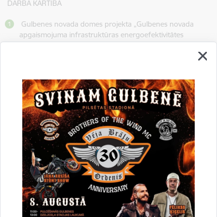
DARBA KĀRTĪBA
Gulbenes novada domes projekta „Gulbenes novada
apgaismojuma infrastruktūras energoefektivitātes
paaugstināšana” atbalstīšanu un līdzfinansējuma
nodrošināšanu
Par zemes ierīcības projekta apstiprināšanu.
Par grozījumiem 2015.gada 11.februāra domes sēdes
Nr.3, 5.§ „Par Gulbenes novada domes izpilddirektora
pienākumu izpildītāja iecelšanu”.
2015.gada 26.marts
Nr. 6.
DARBA KĀRTĪBA
Par iedzīvotāju reģistrēšanu Gulbenes novada domes
dzīvokļu jautājumu risināšanas reģistrā.