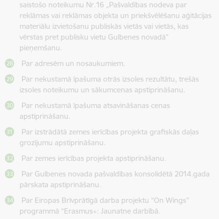
saistošo noteikumu Nr.16 „Pašvaldības nodeva par
reklāmas vai reklāmas objekta un priekšvēlēšanu aģitācijas
materiālu izvietošanu publiskās vietās vai vietās, kas
vērstas pret publisku vietu Gulbenes novadā”
pieņemšanu.
Par adresēm un nosaukumiem.
Par nekustamā īpašuma otrās izsoles rezultātu, trešās
izsoles noteikumu un sākumcenas apstiprināšanu.
Par nekustamā īpašuma atsavināšanas cenas
apstiprināšanu.
Par izstrādātā zemes ierīcības projekta grafiskās daļas
grozījumu apstiprināšanu.
Par zemes ierīcības projekta apstiprināšanu.
Par Gulbenes novada pašvaldības konsolidētā 2014.gada
pārskata apstiprināšanu.
Par Eiropas Brīvprātīgā darba projektu “On Wings”
programmā “Erasmus+: Jaunatne darbībā.