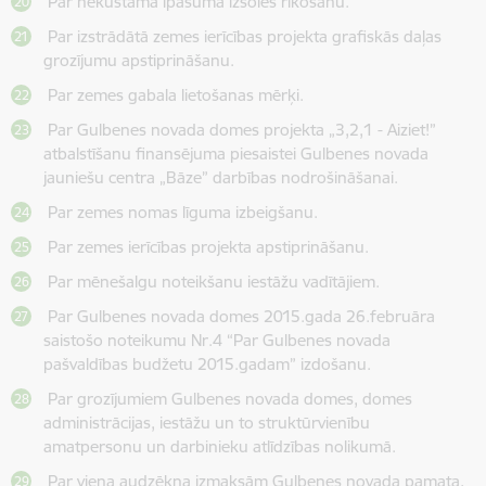
Par nekustamā īpašuma izsoles rīkošanu.
Par izstrādātā zemes ierīcības projekta grafiskās daļas
grozījumu apstiprināšanu.
Par zemes gabala lietošanas mērķi.
Par Gulbenes novada domes projekta „3,2,1 - Aiziet!”
atbalstīšanu finansējuma piesaistei Gulbenes novada
jauniešu centra „Bāze” darbības nodrošināšanai.
Par zemes nomas līguma izbeigšanu.
Par zemes ierīcības projekta apstiprināšanu.
Par mēnešalgu noteikšanu iestāžu vadītājiem.
Par Gulbenes novada domes 2015.gada 26.februāra
saistošo noteikumu Nr.4 “Par Gulbenes novada
pašvaldības budžetu 2015.gadam” izdošanu.
Par grozījumiem Gulbenes novada domes, domes
administrācijas, iestāžu un to struktūrvienību
amatpersonu un darbinieku atlīdzības nolikumā.
Par viena audzēkņa izmaksām Gulbenes novada pamata,