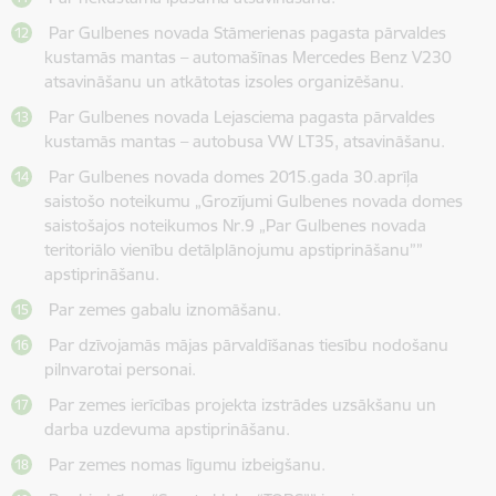
Par Gulbenes novada Stāmerienas pagasta pārvaldes
kustamās mantas – automašīnas Mercedes Benz V230
atsavināšanu un atkātotas izsoles organizēšanu.
Par Gulbenes novada Lejasciema pagasta pārvaldes
kustamās mantas – autobusa VW LT35, atsavināšanu.
Par Gulbenes novada domes 2015.gada 30.aprīļa
saistošo noteikumu „Grozījumi Gulbenes novada domes
saistošajos noteikumos Nr.9 „Par Gulbenes novada
teritoriālo vienību detālplānojumu apstiprināšanu””
apstiprināšanu.
Par zemes gabalu iznomāšanu.
Par dzīvojamās mājas pārvaldīšanas tiesību nodošanu
pilnvarotai personai.
Par zemes ierīcības projekta izstrādes uzsākšanu un
darba uzdevuma apstiprināšanu.
Par zemes nomas līgumu izbeigšanu.