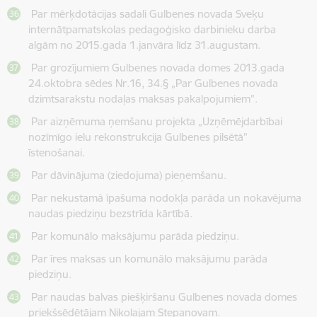
Par mērķdotācijas sadali Gulbenes novada Sveķu
internātpamatskolas pedagoģisko darbinieku darba
algām no 2015.gada 1.janvāra līdz 31.augustam.
Par grozījumiem Gulbenes novada domes 2013.gada
24.oktobra sēdes Nr.16, 34.§ „Par Gulbenes novada
dzimtsarakstu nodaļas maksas pakalpojumiem”.
Par aizņēmuma ņemšanu projekta „Uzņēmējdarbībai
nozīmīgo ielu rekonstrukcija Gulbenes pilsētā”
īstenošanai.
Par dāvinājuma (ziedojuma) pieņemšanu.
Par nekustamā īpašuma nodokļa parāda un nokavējuma
naudas piedziņu bezstrīda kārtībā.
Par komunālo maksājumu parāda piedziņu.
Par īres maksas un komunālo maksājumu parāda
piedziņu.
Par naudas balvas piešķiršanu Gulbenes novada domes
priekšsēdētājam Nikolajam Stepanovam.