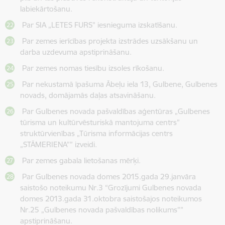
labiekārtošanu.
Par SIA „LETES FURS” iesnieguma izskatīšanu.
Par zemes ierīcības projekta izstrādes uzsākšanu un
darba uzdevuma apstiprināšanu.
Par zemes nomas tiesību izsoles rīkošanu.
Par nekustamā īpašuma Ābeļu iela 13, Gulbene, Gulbenes
novads, domājamās daļas atsavināšanu.
Par Gulbenes novada pašvaldības aģentūras „Gulbenes
tūrisma un kultūrvēsturiskā mantojuma centrs”
struktūrvienības „Tūrisma informācijas centrs
„STĀMERIENA”” izveidi.
Par zemes gabala lietošanas mērķi.
Par Gulbenes novada domes 2015.gada 29.janvāra
saistošo noteikumu Nr.3 “Grozījumi Gulbenes novada
domes 2013.gada 31.oktobra saistošajos noteikumos
Nr.25 „Gulbenes novada pašvaldības nolikums””
apstiprināšanu.