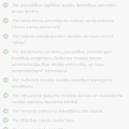
Par pašvaldības izglītības iestāžu lietvedības sekretāru
amata likmēm.
Par viena bērna uzturēšanās maksas apstiprināšanu
Litenes bērnu patversmē.
Par maksas pakalpojumiem sociālās aprūpes centrā
“Siltais”.
Par aizņēmuma ņemšanu pašvaldības prioritārajam
investīciju projektam „Gulbenes novada domes
administrācijas ēkas iekšējo elektrotīklu un telpu
remontdarbiem” īstenošanai.
Par Gulbenes novada invalīdu biedrības iesnieguma
izskatīšanu.
Par nekustamā īpašuma nodokļa parāda un nokavējuma
naudas piedziņu bezstrīda kārtībā.
Par remonta izdevumu ieskaitīšanu īres maksā.
Par Atzinības rakstu piešķiršanu.