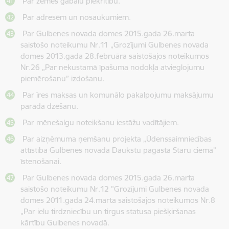
Par zemes gabalu piekritību.
Par adresēm un nosaukumiem.
Par Gulbenes novada domes 2015.gada 26.marta
saistošo noteikumu Nr.11 „Grozījumi Gulbenes novada
domes 2013.gada 28.februāra saistošajos noteikumos
Nr.26 „Par nekustamā īpašuma nodokļa atvieglojumu
piemērošanu” izdošanu.
Par īres maksas un komunālo pakalpojumu maksājumu
parāda dzēšanu.
Par mēnešalgu noteikšanu iestāžu vadītājiem.
Par aizņēmuma ņemšanu projekta „Ūdenssaimniecības
attīstība Gulbenes novada Daukstu pagasta Staru ciemā”
īstenošanai.
Par Gulbenes novada domes 2015.gada 26.marta
saistošo noteikumu Nr.12 ”Grozījumi Gulbenes novada
domes 2011.gada 24.marta saistošajos noteikumos Nr.8
„Par ielu tirdzniecību un tirgus statusa piešķiršanas
kārtību Gulbenes novadā.