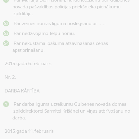
novada pašvaldības policijas priekšnieka pienākumu
izpildītāju.
Par zemes nomas līguma noslēgšanu ar …..
Par nedzīvojamo telpu nomu.
Par nekustamā īpašuma atsavināšanas cenas
apstiprināšanu.
2015.gada 6.februāris
Nr. 2.
DARBA KĀRTĪBA
Par darba līguma uzteikumu Gulbenes novada domes
izpilddirektorei Sarmītei Krišānei un viņas atbrīvošanu no
darba.
2015.gada 11.februāris