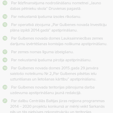
Par līdzfinansējuma nodrošināšanu nometnei „Jauno
dabas pētnieku skola” Druvienas pagastā.
Par nekustamā īpašuma izsoles rīkošanu.
Par operatīvā ziņojuma „Par Gulbenes novada Investīciju
plāna izpildi 2014.gadā” apstiprināšanu.
Par Gulbenes novada domes Lauksaimniecības zemes
darījumu izvērtēšanas komisijas nolikuma apstiprināšanu.
Par zemes nomas līguma izbeigšanu.
Par nekustamā īpašuma pircēja apstiprināšanu.
Par Gulbenes novada domes 2015.gada 29.janvāra
saistošo noteikumu Nr.2„Par Gulbenes pilsētas ielu
uzturēšanas un lietošanas kārtību” apstiprināšanu.
Par Gulbenes novada teritorijas plānojuma darba
uzdevuma apstiprināšanu jaunā redakcijā.
Par dalību Centrālās Baltijas jūras reģiona programmas
2014 – 2020 projektu konkursā ar mērķi veikt Sarkanās
pils un tās piebūves rekonstrukciju un teritorijas