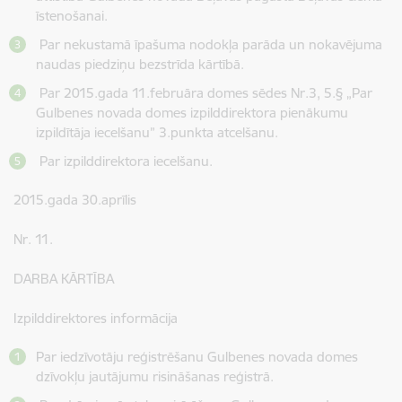
īstenošanai.
Par nekustamā īpašuma nodokļa parāda un nokavējuma
naudas piedziņu bezstrīda kārtībā.
Par 2015.gada 11.februāra domes sēdes Nr.3, 5.§ „Par
Gulbenes novada domes izpilddirektora pienākumu
izpildītāja iecelšanu” 3.punkta atcelšanu.
Par izpilddirektora iecelšanu.
2015.gada 30.aprīlis
Nr. 11.
DARBA KĀRTĪBA
Izpilddirektores informācija
Par iedzīvotāju reģistrēšanu Gulbenes novada domes
dzīvokļu jautājumu risināšanas reģistrā.