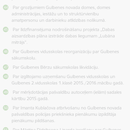
Par grozījumiem Gulbenes novada domes, domes
administrācijas, iestāžu un to struktūrvienību
amatpersonu un darbinieku atlīdzības nolikumā.
Par līdzfinansējuma nodrošināšanu projekta „Dabas
aizsardzības plāna izstrāde dabas liegumam „Lubāna
mitrājs”.
Par Gulbenes vidusskolas reorganizāciju par Gulbenes
sākumskolu.
Par Gulbenes Bērzu sākumskolas likvidāciju.
Par izglītojamo uzņemšanu Gulbenes vidusskolas un
Gulbenes 2.vidusskolas 1.klasē 2015./2016.mācību gadā.
Par mērķdotācijas pašvaldību autoceļiem (ielām) sadales
kārtību 2015.gadā.
Par Imanta Kublačova atbrīvošanu no Gulbenes novada
pašvaldības policijas priekšnieka pienākumu izpildītāja
pienākumu pildīšanas.
Par Mārtiņa Didrihsona-Linarda iecelšanu par Gulbenes