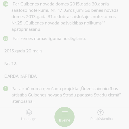
Par Gulbenes novada domes 2015.gada 30.aprīļa
saistošo noteikumu Nr. 17 „Grozījumi Gulbenes novada
domes 2013.gada 31.oktobra saistošajos noteikumos
Nr.25 „Gulbenes novada pašvaldības nolikums””
apstiprināšanu.
Par zemes nomas līguma noslēgšanu.
2015.gada 20.maijs
Nr. 12.
DARBA KĀRTĪBA
Par aizņēmuma ņemšanu projekta „Ūdenssaimniecības
attīstība Gulbenes novada Stradu pagasta Stradu ciemā”
īstenošanai.
Par aizņēmuma ņemšanu projekta (
Nr.3DP/3.2.2.2.0/14/IPIA/VRAA/073/067) „Publisko
Language
Piekļūstamība
Izvēlne
interneta pieejas punktu attīstība Gulbenes novadā”