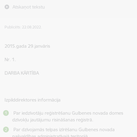
Atskaņot tekstu
Publicēts: 22.08.2022.
2015.gada 29.janvāris
Nr. 1.
DARBA KĀRTĪBA
Izpilddirektores informācija
Par iedzīvotāju reģistrēšanu Gulbenes novada domes
dzīvokļu jautājumu risināšanas reģistrā.
Par dzīvojamās telpas izīrēšanu Gulbenes novada
pašvaldības administratīvajā teritorijā.