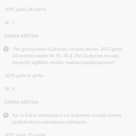
2015.gada 26.marts
Nr. 7.
DARBA KĀRTĪBA
Par grozījumiem Gulbenes novada domes 2013.gada
24.oktobra sēdes Nr.16, 46.§ „Par Gulbenes novada
vispārējo izglītības iestāžu maksas pakalpojumiem”.
2015.gada 8.aprīlis
Nr. 8.
DARBA KĀRTĪBA
Par G.Švikas atbrīvošanu no Gulbenes novada domes
izpilddirektora pienākumu pildīšanas.
2015.gada 10.aprīlis