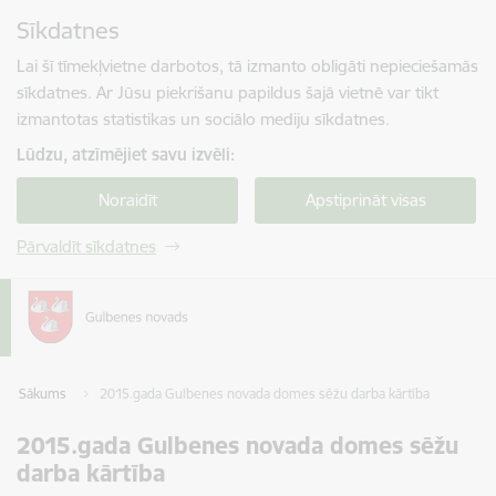
Pāriet uz lapas saturu
Sīkdatnes
Spied
lai meklētu
Enter
Lai šī tīmekļvietne darbotos, tā izmanto obligāti nepieciešamās
sīkdatnes. Ar Jūsu piekrišanu papildus šajā vietnē var tikt
izmantotas statistikas un sociālo mediju sīkdatnes.
Lūdzu, atzīmējiet savu izvēli:
Noraidīt
Apstiprināt visas
Pārvaldīt sīkdatnes
Sākums
2015.gada Gulbenes novada domes sēžu darba kārtība
2015.gada Gulbenes novada domes sēžu
darba kārtība