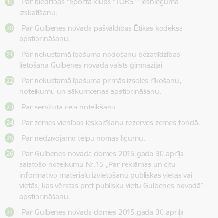
Par biedrības “Sporta klubs “TORS”” iesnieguma
izskatīšanu.
Par Gulbenes novada pašvaldības Ētikas kodeksa
apstiprināšanu.
Par nekustamā īpašuma nodošanu bezatlīdzības
lietošanā Gulbenes novada valsts ģimnāzijai.
Par nekustamā īpašuma pirmās izsoles rīkošanu,
noteikumu un sākumcenas apstiprināšanu.
Par servitūta ceļa noteikšanu.
Par zemes vienības ieskaitīšanu rezerves zemes fondā.
Par nedzīvojamo telpu nomas līgumu.
Par Gulbenes novada domes 2015.gada 30.aprīļa
saistošo noteikumu Nr.15 „Par reklāmas un citu
informatīvo materiālu izvietošanu publiskās vietās vai
vietās, kas vērstas pret publisku vietu Gulbenes novadā”
apstiprināšanu.
Par Gulbenes novada domes 2015.gada 30.aprīļa