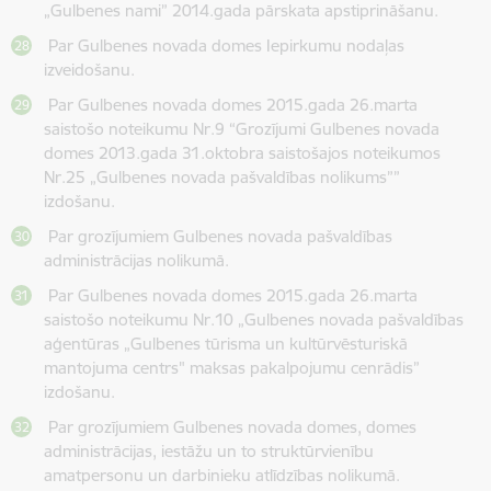
„Gulbenes nami” 2014.gada pārskata apstiprināšanu.
Par Gulbenes novada domes Iepirkumu nodaļas
izveidošanu.
Par Gulbenes novada domes 2015.gada 26.marta
saistošo noteikumu Nr.9 “Grozījumi Gulbenes novada
domes 2013.gada 31.oktobra saistošajos noteikumos
Nr.25 „Gulbenes novada pašvaldības nolikums””
izdošanu.
Par grozījumiem Gulbenes novada pašvaldības
administrācijas nolikumā.
Par Gulbenes novada domes 2015.gada 26.marta
saistošo noteikumu Nr.10 „Gulbenes novada pašvaldības
aģentūras „Gulbenes tūrisma un kultūrvēsturiskā
mantojuma centrs" maksas pakalpojumu cenrādis”
izdošanu.
Par grozījumiem Gulbenes novada domes, domes
administrācijas, iestāžu un to struktūrvienību
amatpersonu un darbinieku atlīdzības nolikumā.