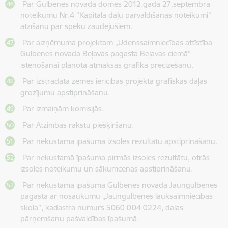
Par Gulbenes novada domes 2012.gada 27.septembra
noteikumu Nr.4 “Kapitāla daļu pārvaldīšanas noteikumi”
atzīšanu par spēku zaudējušiem.
Par aizņēmuma projektam „Ūdenssaimniecības attīstība
Gulbenes novada Beļavas pagasta Beļavas ciemā”
īstenošanai plānotā atmaksas grafika precizēšanu.
Par izstrādātā zemes ierīcības projekta grafiskās daļas
grozījumu apstiprināšanu.
Par izmaiņām komisijās.
Par Atzinības rakstu piešķiršanu.
Par nekustamā īpašuma izsoles rezultātu apstiprināšanu.
Par nekustamā īpašuma pirmās izsoles rezultātu, otrās
izsoles noteikumu un sākumcenas apstiprināšanu.
Par nekustamā īpašuma Gulbenes novada Jaungulbenes
pagastā ar nosaukumu „Jaungulbenes lauksaimniecības
skola”, kadastra numurs 5060 004 0224, daļas
pārņemšanu pašvaldības īpašumā.