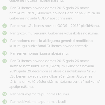
Gulbenes novadā” apstiprināšanu.
Par Gulbenes novada domes 2015.gada 26.marta
noteikumu Nr.1 „Gulbenes novada Gada balva kultūrā un
Gulbenes novada GODS” apstiprināšanu.
Par balvas „Gulbenes novada GODS – 2015” piešķiršanu.
Par grozījumu veikšanu Gulbenes vidusskolas nolikumā.
Par nodomu noteikt aizliegumu ģenētiski modificēto
kultūraugu audzēšanai Gulbenes novada teritorijā.
Par zemes nomas līguma izbeigšanu.
Par Gulbenes novada domes 2015.gada 26.marta
saistošo noteikumu Nr.8 „Grozījumi Gulbenes novada
2011.gada 29.decembra saistošajos noteikumos Nr.20
„Gulbenes novada pašvaldības aģentūras „Gulbenes
tūrisma un kultūrvēsturiskā mantojuma centrs” nolikums”
apstiprināšanu.
Par nedzīvojamo telpu nomas līgumu.
Par nedzīvojamo telpu nomas izsoli.