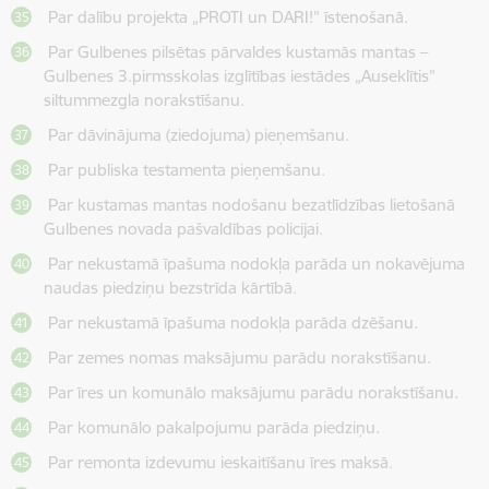
Par dalību projekta „PROTI un DARI!” īstenošanā.
Par Gulbenes pilsētas pārvaldes kustamās mantas –
Gulbenes 3.pirmsskolas izglītības iestādes „Auseklītis”
siltummezgla norakstīšanu.
Par dāvinājuma (ziedojuma) pieņemšanu.
Par publiska testamenta pieņemšanu.
Par kustamas mantas nodošanu bezatlīdzības lietošanā
Gulbenes novada pašvaldības policijai.
Par nekustamā īpašuma nodokļa parāda un nokavējuma
naudas piedziņu bezstrīda kārtībā.
Par nekustamā īpašuma nodokļa parāda dzēšanu.
Par zemes nomas maksājumu parādu norakstīšanu.
Par īres un komunālo maksājumu parādu norakstīšanu.
Par komunālo pakalpojumu parāda piedziņu.
Par remonta izdevumu ieskaitīšanu īres maksā.