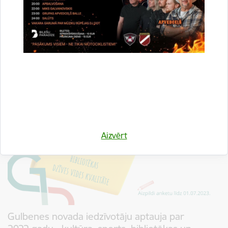
iedzīvotāji saskata veikt pārmaiņas, Gulbenes novada pašvaldība 2023.gadā
organizēja aptaujas, aicinot ikvienu novada…
Aptauja
Pašvaldība informē
Aizvērt
Gulbenes novada iedzīvotāju aptauja par