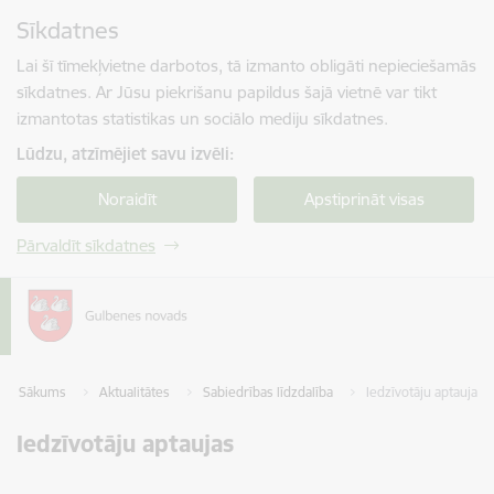
Pāriet uz lapas saturu
Sīkdatnes
Spied
lai meklētu
Enter
Lai šī tīmekļvietne darbotos, tā izmanto obligāti nepieciešamās
sīkdatnes. Ar Jūsu piekrišanu papildus šajā vietnē var tikt
izmantotas statistikas un sociālo mediju sīkdatnes.
Lūdzu, atzīmējiet savu izvēli:
Noraidīt
Apstiprināt visas
Pārvaldīt sīkdatnes
Sākums
Aktualitātes
Sabiedrības līdzdalība
Iedzīvotāju aptaujas
Iedzīvotāju aptaujas