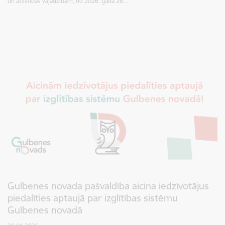
un attīstības vajadzībām, no 2026. gada 28…
Gulbenes novada pašvaldība aicina iedzīvotājus
piedalīties aptaujā par izglītības sistēmu
Gulbenes novadā