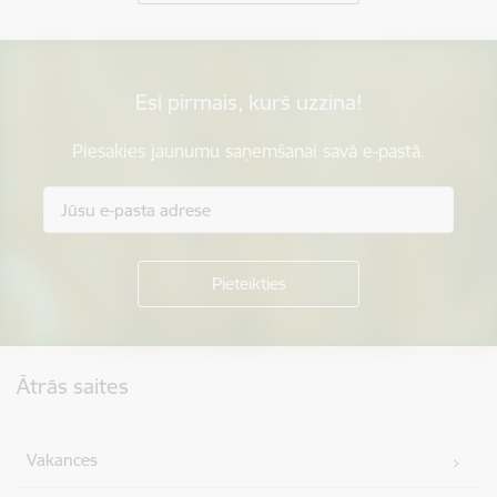
Esi pirmais, kurš uzzina!
Piesakies jaunumu saņemšanai savā e-pastā.
Kājene
Ātrās saites
Vakances