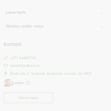
Lapas karte
Sīkdatņu izvēles maiņa
Kontakti
+371 64497710
E-pasts:
dome@gulbene.lv
Ābeļu iela 2, Gulbene, Gulbenes novads, LV-4401
Visi kontakti