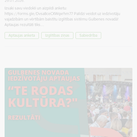
29.01.2026.
Izsaki savu viedokli un aizpildi anketu:
https://forms.gle/Dvsa8ceCXWqxrhm77 Palīdzi veidot uz iedzīvotāju
vajadzībām un vērtībām balstītu izglītības sistēmu Gulbenes novadā!
Aptaujas rezultāti tiks…
Aptaujas anketa
Izglītības ziņas
Sabiedrība