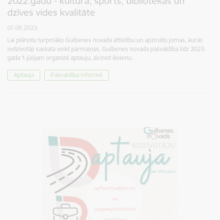
2022.gadu - kultūra, sports, bibliotēkas un
dzīves vides kvalitāte
07.06.2023.
Lai plānotu turpmāko Gulbenes novada attīstību un apzinātu jomas, kurās
iedzīvotāji saskata veikt pārmaiņas, Gulbenes novada pašvaldība līdz 2023.
gada 1.jūlijam organizē aptauju, aicinot ikvienu…
Aptauja
Pašvaldība informē