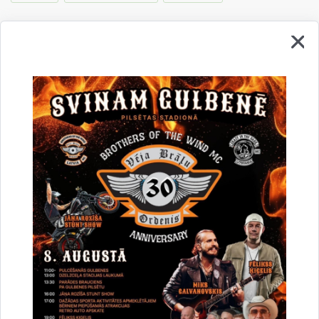
Gulbenes novada iedzīvotāju aptauja par
2022.gadu - apkopojums
12.12.2023.
Lai plānotu turpmāko Gulbenes novada attīstību un apzinātu jomas, kurās