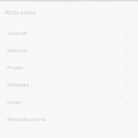
Kājene
Ātrās saites
Vakances
Iepirkumi
Projekti
Pašvaldība
Izsoles
Pašvaldība iznomā