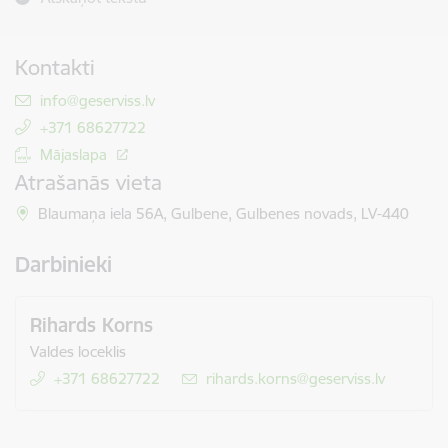
Kontakti
E-pasts:
info@geserviss.lv
+371 68627722
Mājaslapa
Atrašanās vieta
Blaumaņa iela 56A, Gulbene, Gulbenes novads, LV-440
Darbinieki
Rihards Korns
Valdes loceklis
+371 68627722
E-pasts:
rihards.korns@geserviss.lv