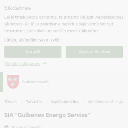
Pāriet uz lapas saturu
Sīkdatnes
Spied
lai meklētu
Enter
Lai šī tīmekļvietne darbotos, tā izmanto obligāti nepieciešamās
sīkdatnes. Ar Jūsu piekrišanu papildus šajā vietnē var tikt
izmantotas statistikas un sociālo mediju sīkdatnes.
Lūdzu, atzīmējiet savu izvēli:
Noraidīt
Apstiprināt visas
Pārvaldīt sīkdatnes
Sākums
Pašvaldība
Kapitālsabiedrības
SIA "Gulbenes Energo Se
SIA "Gulbenes Energo Serviss"
Atskaņot tekstu