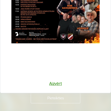
Vai šī informācija bija noderīga?
Sniegt atsauksmi
Esi pirmais, kurš uzzina!
Piesakies jaunumu saņemšanai savā e-pastā.
Aizvērt