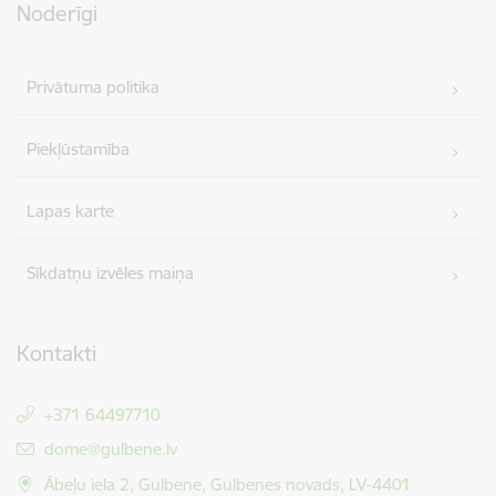
Noderīgi
Privātuma politika
Piekļūstamība
Lapas karte
Sīkdatņu izvēles maiņa
Kontakti
+371 64497710
E-pasts:
dome@gulbene.lv
Ābeļu iela 2, Gulbene, Gulbenes novads, LV-4401