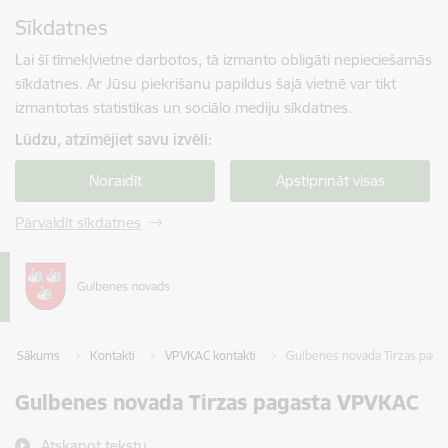
Pāriet uz lapas saturu
Sīkdatnes
Spied
lai meklētu
Enter
Lai šī tīmekļvietne darbotos, tā izmanto obligāti nepieciešamās
sīkdatnes. Ar Jūsu piekrišanu papildus šajā vietnē var tikt
izmantotas statistikas un sociālo mediju sīkdatnes.
Lūdzu, atzīmējiet savu izvēli:
Noraidīt
Apstiprināt visas
Pārvaldīt sīkdatnes
Sākums
Kontakti
VPVKAC kontakti
Gulbenes novada Tirzas pag
Gulbenes novada Tirzas pagasta VPVKAC
Atskaņot tekstu