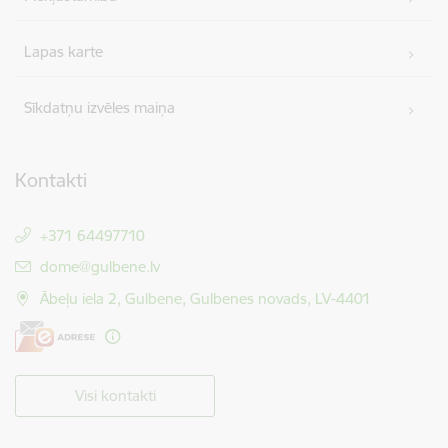
Lapas karte
Sīkdatņu izvēles maiņa
Kontakti
+371 64497710
E-pasts:
dome@gulbene.lv
Ābeļu iela 2, Gulbene, Gulbenes novads, LV-4401
Visi kontakti