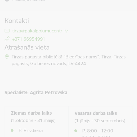
Kontakti
E-pasts:
tirza@pakalpojumucentri.lv
+371 66954991
Atrašanās vieta
Tirzas pagasta bibliotēkā “Biedrības nams”, Tirza, Tirzas
pagasts, Gulbenes novads, LV-4424
Speciālists:
Agrita Petrovska
Ziemas darba laiks
Vasaras darba laiks
(1.oktobris - 31.maijs)
(1.jūnijs - 30.septembris)
P. Brīvdiena
P. 8:00 - 12:00