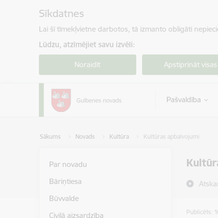
Pāriet uz lapas saturu
Sīkdatnes
Lai šī tīmekļvietne darbotos, tā izmanto obligāti nepiec
Lūdzu, atzīmējiet savu izvēli:
Noraidīt
Apstiprināt visas
Pašvaldība
Sākums
Novads
Kultūra
Kultūras apbalvojumi
Kultūr
Par novadu
Bāriņtiesa
Atska
Būvvalde
Publicēts: 
Civilā aizsardzība