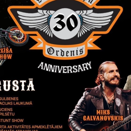
Vai šī informācija bija noderīga?
Sniegt atsauksmi