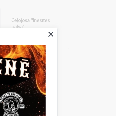
Ceļojošā "Inesītes
balva"
Skatīt vairāk