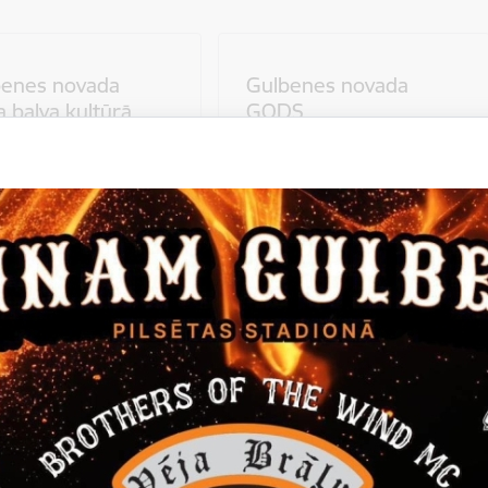
benes novada
Gulbenes novada
 balva kultūrā
GODS
 vairāk
Skatīt vairāk