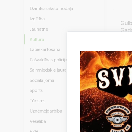
Dzimtsarakstu nodaļa
Izglītība
Gul
Jaunatne
Gada
Kultūra
Skatīt
Labiekārtošana
Pašvaldības policija
Saimnieciskie jautājumi
Sociālā joma
Sports
Tūrisms
Uzņēmējdarbība
Veselība
Vide