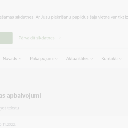
iešamās sīkdatnes. Ar Jūsu piekrišanu papildus šajā vietnē var tikt i
Pārvaldīt sīkdatnes
Novads
Pakalpojumi
Aktualitātes
Kontakti
as apbalvojumi
ņot tekstu
10.11.2022.