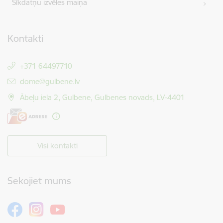
Sīkdatņu izvēles maiņa
Kontakti
+371 64497710
E-pasts:
dome@gulbene.lv
Ābeļu iela 2, Gulbene, Gulbenes novads, LV-4401
Visi kontakti
Sekojiet mums