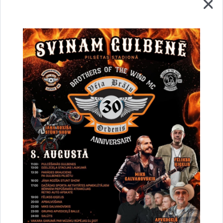
Vai šī informācija bija noderīga?
Sniegt atsauksmi
Esi pirmais, kurš uzzina!