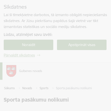
Pāriet uz lapas saturu
Sīkdatnes
Spied
lai meklētu
Enter
Lai šī tīmekļvietne darbotos, tā izmanto obligāti nepieciešamās
sīkdatnes. Ar Jūsu piekrišanu papildus šajā vietnē var tikt
izmantotas statistikas un sociālo mediju sīkdatnes.
Lūdzu, atzīmējiet savu izvēli:
Noraidīt
Apstiprināt visas
Pārvaldīt sīkdatnes
Sākums
Novads
Sports
Sporta pasākumu nolikumi
Sporta pasākumu nolikumi