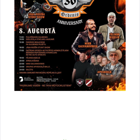
Madonas novads
Skatīt vairāk
Cesvaines novads
Skatīt vairāk
Jaunpiebalgas novads
Skatīt vairāk