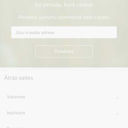
Esi pirmais, kurš uzzina!
Piesakies jaunumu saņemšanai savā e-pastā.
Kājene
Ātrās saites
Vakances
Iepirkumi