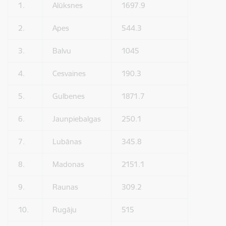
1.
Alūksnes
1697.9
2.
Apes
544.3
3.
Balvu
1045
4.
Cesvaines
190.3
5.
Gulbenes
1871.7
6.
Jaunpiebalgas
250.1
7.
Lubānas
345.8
8.
Madonas
2151.1
9.
Raunas
309.2
10.
Rugāju
515