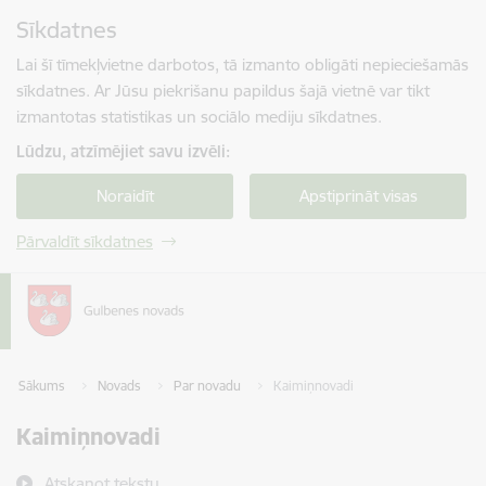
Pāriet uz lapas saturu
Sīkdatnes
Spied
lai meklētu
Enter
Lai šī tīmekļvietne darbotos, tā izmanto obligāti nepieciešamās
sīkdatnes. Ar Jūsu piekrišanu papildus šajā vietnē var tikt
izmantotas statistikas un sociālo mediju sīkdatnes.
Lūdzu, atzīmējiet savu izvēli:
Noraidīt
Apstiprināt visas
Pārvaldīt sīkdatnes
Sākums
Novads
Par novadu
Kaimiņnovadi
Kaimiņnovadi
Atskaņot tekstu