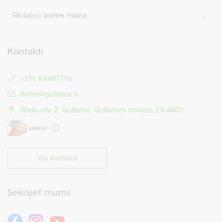
Sīkdatņu izvēles maiņa
Kontakti
+371 64497710
E-pasts:
dome@gulbene.lv
Ābeļu iela 2, Gulbene, Gulbenes novads, LV-4401
Visi kontakti
Sekojiet mums