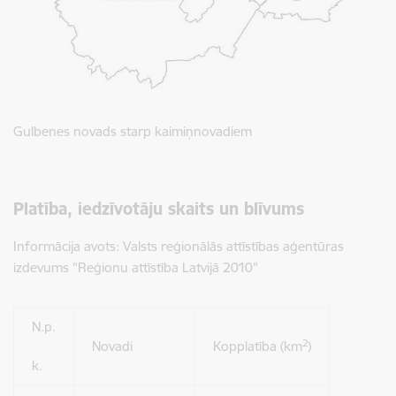
Gulbenes novads starp kaimiņnovadiem
Platība, iedzīvotāju skaits un blīvums
Informācija avots: Valsts reģionālās attīstības aģentūras
izdevums "Reģionu attīstība Latvijā 2010"
N.p.
2
Novadi
Kopplatība (km
)
k.