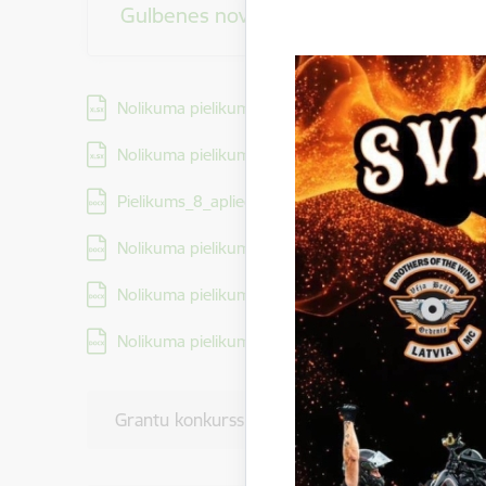
Gulbenes novada pašvaldības grantu
Lejupielādēt:
Nolikuma pielikumi_1_2_3_4_5
Lejupielādēt:
Nolikuma pielikumi_6-un-7
Lejupielādēt:
Pielikums_8_apliecinajums-interesu-konflikts
Lejupielādēt:
Nolikuma pielikums_9 tirgus izpete
Lejupielādēt:
Nolikuma pielikums_10-granta-atskaite
Lejupielādēt:
Nolikuma pielikums_11_gada_atskaite
Grantu konkurss I. kārta