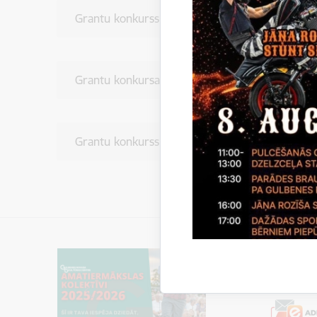
Grantu konkurss papildkārta ar iesniegšanu līdz
Grantu konkursa “UZŅĒMĪGI Gulbenes novadā” II
Grantu konkurss IV.kārta. Pieteikšanās 14.11.2