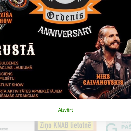
 30.jūnijam!
I. kārta. Pieteikšanās 31.08.2025.
025.
Aizvērt