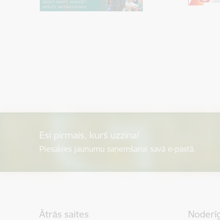
Esi pirmais, kurš uzzina!
Piesakies jaunumu saņemšanai savā e-pastā.
Kājene
Ātrās saites
Noderīg