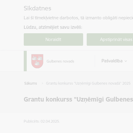
Pāriet uz lapas saturu
Sīkdatnes
Lai šī tīmekļvietne darbotos, tā izmanto obligāti nepiec
Lūdzu, atzīmējiet savu izvēli:
Noraidīt
Apstiprināt visas
Pašvaldība
Sākums
Grantu konkurss "Uzņēmīgi Gulbenes novadā" 2025
Grantu konkurss "Uzņēmīgi Gulbene
Publicēts: 02.04.2025.