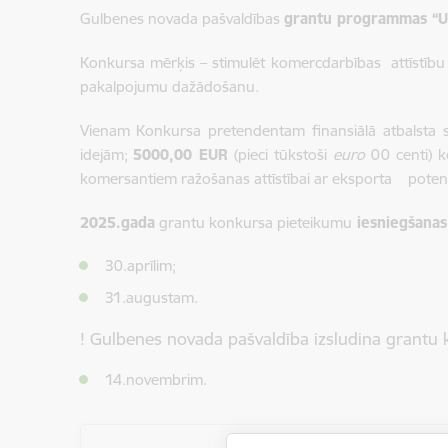
Gulbenes novada pašvaldības
grantu programmas “U
Konkursa mērķis – stimulēt komercdarbības attīstību G
pakalpojumu dažādošanu.
Vienam Konkursa pretendentam finansiālā atbalsta
idejām;
5000,00 EUR
(pieci tūkstoši
euro
00 centi) 
komersantiem ražošanas attīstībai ar eksporta poten
2025.gada
grantu konkursa pieteikumu
iesniegšanas
30.aprīlim;
31.augustam.
! Gulbenes novada pašvaldība izsludina grantu
14.novembrim.