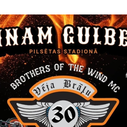
 programmas “UZŅĒMĪGI Gulbenes novadā” konkurs