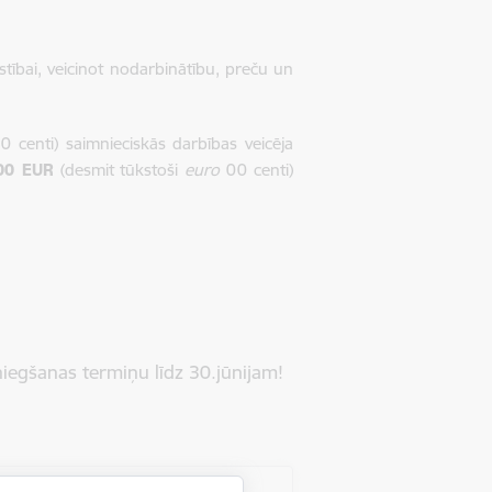
tībai, veicinot nodarbinātību, preču un
 centi) saimnieciskās darbības veicēja
00 EUR
(desmit tūkstoši
euro
00 centi)
iegšanas termiņu līdz 30.jūnijam!