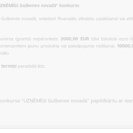
ZŅĒMĪGI Gulbenes novadā” konkurss
.
ulbenes novadā, sniedzot finansiālu atbalstu uzsākšanai vai attīs
 summa (grants) nepārsniedz:
2000,00 EUR
(divi tūkstoši
euro
00
komersantiem jaunu produkta vai pakalpojuma radīšanai;
10000,
ciālu.
 termiņi
paredzēti līdz:
 konkursa “UZŅĒMĪGI Gulbenes novadā” papildkārtu ar iesn