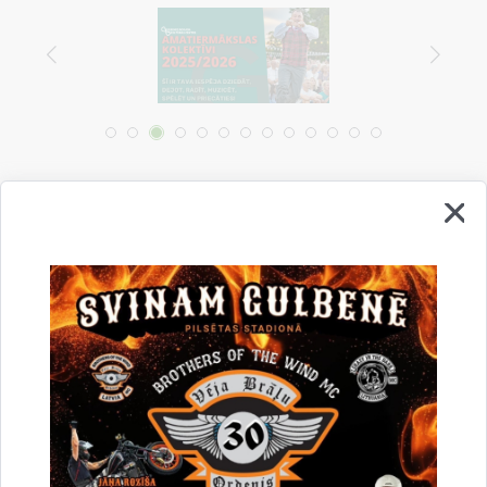
Vai šī informācija bija noderīga?
Sniegt atsauksmi
Esi pirmais, kurš uzzina!
Piesakies jaunumu saņemšanai savā e-pastā.