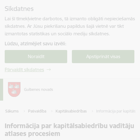
Pāriet uz lapas saturu
Sīkdatnes
Spied
lai meklētu
Enter
Lai šī tīmekļvietne darbotos, tā izmanto obligāti nepieciešamās
sīkdatnes. Ar Jūsu piekrišanu papildus šajā vietnē var tikt
izmantotas statistikas un sociālo mediju sīkdatnes.
Lūdzu, atzīmējiet savu izvēli:
Noraidīt
Apstiprināt visas
Pārvaldīt sīkdatnes
Sākums
Pašvaldība
Kapitālsabiedrības
Informācija par kapitālsa
Informācija par kapitālsabiedrību vadītāju
atlases procesiem