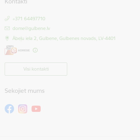
Kontakti
+371 64497710
E-pasts:
dome@gulbene.lv
Ābeļu iela 2, Gulbene, Gulbenes novads, LV-4401
Visi kontakti
Sekojiet mums