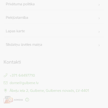
Privātuma politika
Piekļūstamība
Lapas karte
Sīkdatņu izvēles maiņa
Kontakti
+371 64497710
E-pasts:
dome@gulbene.lv
Ābeļu iela 2, Gulbene, Gulbenes novads, LV-4401