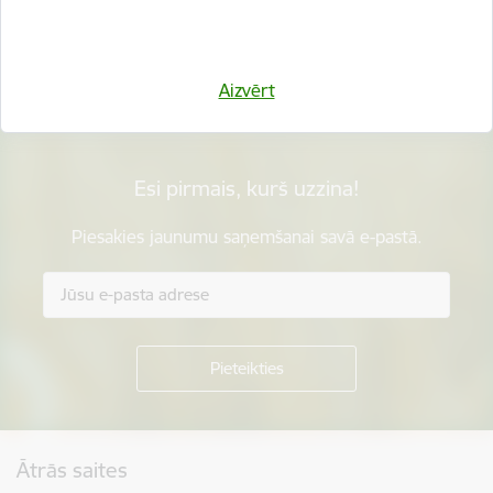
Sniegt atsauksmi
Aizvērt
Esi pirmais, kurš uzzina!
Piesakies jaunumu saņemšanai savā e-pastā.
Kājene
Ātrās saites