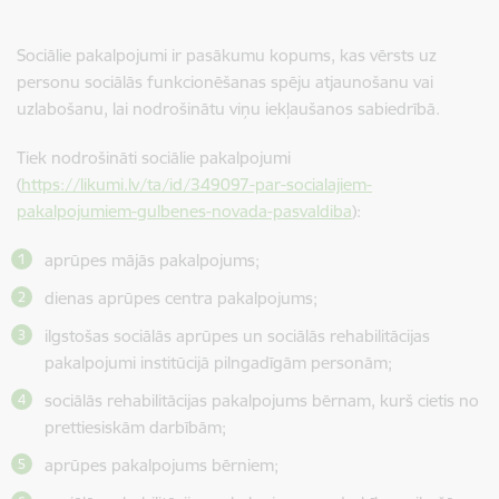
Sociālie pakalpojumi ir pasākumu kopums, kas vērsts uz
personu sociālās funkcionēšanas spēju atjaunošanu vai
uzlabošanu, lai nodrošinātu viņu iekļaušanos sabiedrībā.
Tiek nodrošināti sociālie pakalpojumi
(
https://likumi.lv/ta/id/349097-par-socialajiem-
pakalpojumiem-gulbenes-novada-pasvaldiba
):
aprūpes mājās pakalpojums
;
dienas aprūpes centra pakalpojums;
ilgstošas sociālās aprūpes un sociālās rehabilitācijas
pakalpojumi institūcijā pilngadīgām personām;
sociālās rehabilitācijas pakalpojums bērnam, kurš cietis no
prettiesiskām darbībām;
aprūpes pakalpojums bērniem;