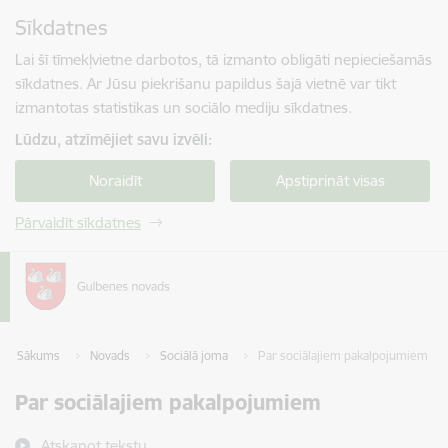
Pāriet uz lapas saturu
Sīkdatnes
Spied
lai meklētu
Enter
Lai šī tīmekļvietne darbotos, tā izmanto obligāti nepieciešamās
sīkdatnes. Ar Jūsu piekrišanu papildus šajā vietnē var tikt
izmantotas statistikas un sociālo mediju sīkdatnes.
Lūdzu, atzīmējiet savu izvēli:
Noraidīt
Apstiprināt visas
Pārvaldīt sīkdatnes
Sākums
Novads
Sociālā joma
Par sociālajiem pakalpojumiem
Par sociālajiem pakalpojumiem
Atskaņot tekstu