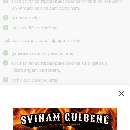
sociālās rehabilitācijas pakalpojums vardarbību veikušām
un vardarbībā cietušām personām;
grupu dzīvokļi;
specializētās darbnīcas;
Cita sociālā atbalsta pakalpojumu veidi:
ģimenes asistenta pakalpojums;
sociālās rehabilitācijas pakalpojums atkarīgām un
līdzatkarīgām personām;
psihologa pakalpojums;
atbalsta grupu pakalpojums;
specializētā transporta pakalpojums;
higiēnas pakalpojums;
valsts finansētie pakalpojumi.