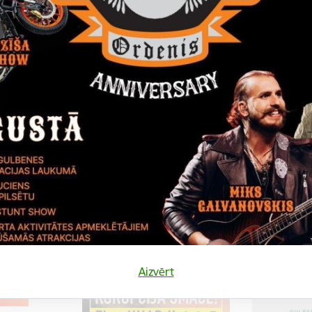
mācija par valsts robežas šķērsošanu
(24/7), pieejama zvanot uz
3568.
мація щодо в'їзду до та перебування в Латвії. Информация про
. Pirmais solis, ierodoties Latvijā, ir zvans Valsts robežsardzei. Visa
ki Iekšlietu ministrijas kanālos.
ŠEIT
.
жджаю з України через військовий конфлікт і мені потрібна допом
ry conflict and I need help. Anketa Ukrainas iedzīvotājiem, kas doda
огавЛатвії
Aizvērt