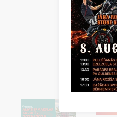
113.
Infor
6791
Інфор
Латвии
anglis
Я виї
milita
допом