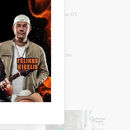
 šiem telefona nr. 371 67913569 vai 371
 въезд и пребывание в
 informācija latviski, ukrainiski un
ога. I’m leaving Ukraine due to the
s uz Latviju.
https://ej.uz/