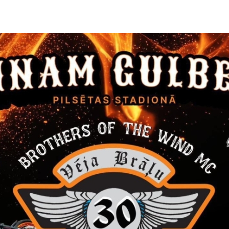
mācija par ieceļošanu, uzturēšanos, apmešanos un darba iespējām 
ļvietnē
www.palidziukrainai.lv
.
niegtu būtiskāko informāciju par atbalsta sniegšanas un saņemšanas
viet, darbu uzsācis Sabiedrības integrācijas fonda
izveidotais vien
dzība ukraiņiem Latvijā” - 27 380 380.
votāji aicināti pieteikties palīdzības sniegšanai
www.palidziukrain
mumi
,
kas gatavi ziedot preces vai bez atlīdzības uzņemt bēgļu
mikas ministrija).
votāji, uzņēmumi un nevalstiskās organizācijas, kas gatavi bez 
s:
ej.uz/atbalstscilvekiemnoukrainas
(informāciju apkopo biedrība G
auciet pēc saviem radiniekiem, draugiem vai vēlaties palīdzēt b
oordinēt transportu un netiek radīti sastrēgumi:
https://ej.uz/Tran
t Ukrainai:
https://www.ziedot.lv/ukrainas-cilvekiem-4203
erodoties Latvijas teritorijā, jums vai ģimenes loceklim ir nep
zība,
informējiet par to robežšķērsošanas vietā strādājošo Valsts 