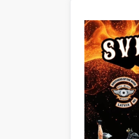
Infor
tīmek
Lai s
vienu
“Palī
Iedzī
Uzņē
Ekono
Iedzī
bēgļu
Ja br
var k
Ziedo
Ja, i
palīd