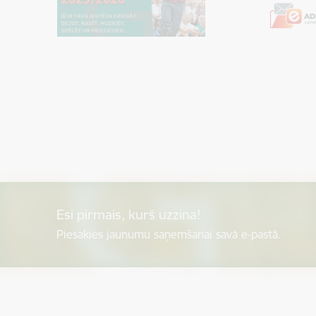
Esi pirmais, kurš uzzina!
Piesakies jaunumu saņemšanai savā e-pastā.
Kājene