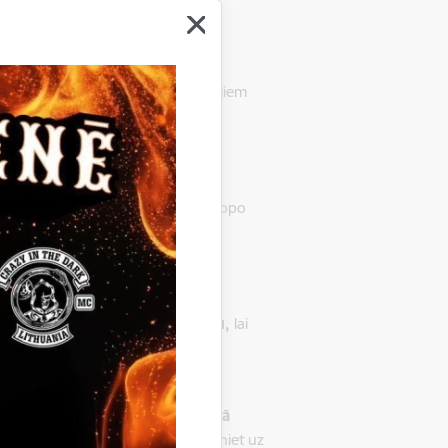
Latvijā
 iespējām Ukrainas civiliedzīvotājiem
otais informatīvais tālrunis -
ai.lv
.
s:
ej.uz/Ukrainai
(informāciju apkopo
atlīdzības uzņemt
ribu palīdzēt bēgļiem).
raucot, lūdzu, aizpildiet anketu,
lai
sportscilvekiemnoUkrainas
ieciešama neatliekamā medicīniskā
robežsardzes amatpersonu vai zvaniet uz