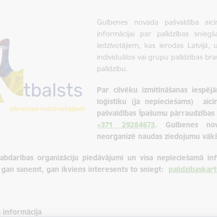
Gulbenes novada pašvaldība aicina
informācijai par palīdzības snie
iedzīvotājiem, kas ierodas Latvijā
individuālos vai grupu palīdzības br
palīdzību.
Par cilvēku izmitināšanas iesp
loģistiku (ja nepieciešams) aic
pašvaldības Īpašumu pārraudzības 
+371 29284673
. Gulbenes nov
neorganizē naudas ziedojumu vākš
 labdarības organizāciju piedāvājumi un visa nepieciešamā inf
u gan saņemt, gan ikviens interesents to sniegt:
palidzibaskart
 informācija