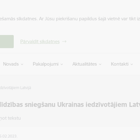
iešamās sīkdatnes. Ar Jūsu piekrišanu papildus šajā vietnē var tikt i
Pārvaldīt sīkdatnes
Novads
Pakalpojumi
Aktualitātes
Kontakti
dzīvotājiem Latvijā
līdzības sniegšanu Ukrainas iedzīvotājiem Lat
ņot tekstu
15.02.2023.