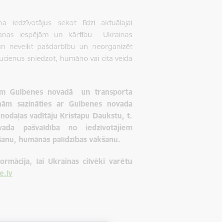
 iedzīvotājus sekot līdzi aktuālajai
gšanas iespējām un kārtību Ukrainas
, un neveikt pašdarbību un neorganizēt
aucienus sniedzot, humāno vai cita veida
ējām Gulbenes novadā un transporta
inām sazināties ar Gulbenes novada
nodaļas vadītāju Kristapu Daukstu, t.
ada pašvaldība no iedzīvotājiem
anu, humānās palīdzības vākšanu.
ormācija, lai Ukrainas cilvēki varētu
e.lv