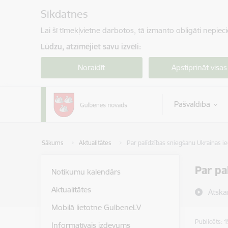
Pāriet uz lapas saturu
Sīkdatnes
Lai šī tīmekļvietne darbotos, tā izmanto obligāti nepiec
Lūdzu, atzīmējiet savu izvēli:
Noraidīt
Apstiprināt visas
Pašvaldība
Sākums
Aktualitātes
Par palīdzības sniegšanu Ukrainas ie
Par pa
Notikumu kalendārs
Aktualitātes
Atska
Mobilā lietotne GulbeneLV
Publicēts: 
Informatīvais izdevums