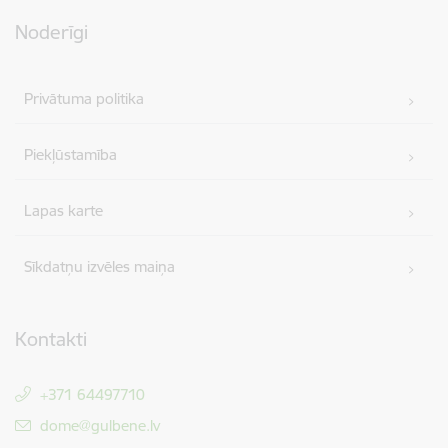
Noderīgi
Privātuma politika
Piekļūstamība
Lapas karte
Sīkdatņu izvēles maiņa
Kontakti
+371 64497710
E-pasts:
dome@gulbene.lv