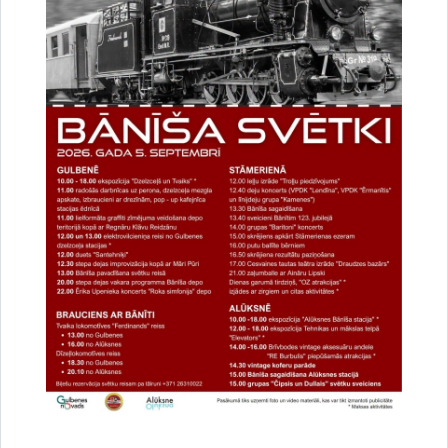
Vai šī informācija bija noderīga?
Sniegt atsauksmi
Esi pirmais, kurš uzzina!
Piesakies jaunumu saņemšanai savā e-pastā.