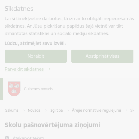
Pāriet uz lapas saturu
Sīkdatnes
Spied
lai meklētu
Enter
Lai šī tīmekļvietne darbotos, tā izmanto obligāti nepieciešamās
sīkdatnes. Ar Jūsu piekrišanu papildus šajā vietnē var tikt
izmantotas statistikas un sociālo mediju sīkdatnes.
Lūdzu, atzīmējiet savu izvēli:
Noraidīt
Apstiprināt visas
Pārvaldīt sīkdatnes
Sākums
Novads
Izglītība
Ārējie normatīvie regulējumi
Skol
Skolu pašnovērtējuma ziņojumi
Atskaņot tekstu