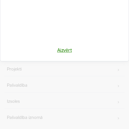
Kājene
Ātrās saites
Vakances
Aizvērt
Iepirkumi
Projekti
Pašvaldība
Izsoles
Pašvaldība iznomā