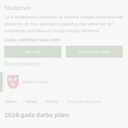
Pāriet uz lapas saturu
Sīkdatnes
Spied
lai meklētu
Enter
Lai šī tīmekļvietne darbotos, tā izmanto obligāti nepieciešamās
sīkdatnes. Ar Jūsu piekrišanu papildus šajā vietnē var tikt
izmantotas statistikas un sociālo mediju sīkdatnes.
Lūdzu, atzīmējiet savu izvēli:
Noraidīt
Apstiprināt visas
Pārvaldīt sīkdatnes
Sākums
Novads
Tūrisms
2026.gada darba plāns
2026.gada darba plāns