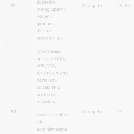
dažādām
31.
Visu gadu
TE, TO
mērķgrupām -
skolēni,
ģimenes,
tūrisma
operatori u.c.
Informācijas
aprite ar LIAA,
VPR, VTA,
tūrisma un ziņu
portāliem.
Sociālo tīklu
profilu un
mājaslapas
32.
Visu gadu
TE
www.visitgulben
e.lv
administrēšana,