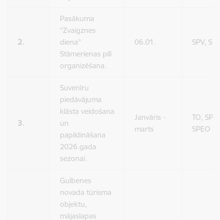
Pasākuma
“Zvaigznes
2.
diena”
06.01.
SPV, SP
Stāmerienas pilī
organizēšana.
Suvenīru
piedāvājuma
klāsta veidošana
Janvāris -
TO, SPV,
3.
un
marts
SPEO
papildināšana
2026.gada
sezonai.
Gulbenes
novada tūrisma
objektu,
mājaslapas