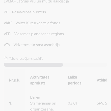
LPMA - Latvijas Piļu un muižu asociācija
PB – Pašvaldības budžets
VKKF - Valsts Kultūrkapitāla fonds
VPR – Vidzemes plānošanas reģions
VTA – Vidzemes tūrisma asociācija
Tabulu iespējams pabīdīt!
Aktivitātes
Laika
Nr.p.k.
Atbildīg
apraksts
periods
Balles
1.
Stāmerienas pilī
03.01.
SPV, SP
organizēšana.