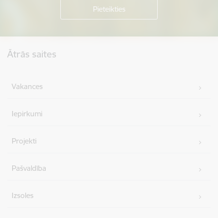
Kājene
Ātrās saites
Vakances
Iepirkumi
Projekti
Pašvaldība
Izsoles