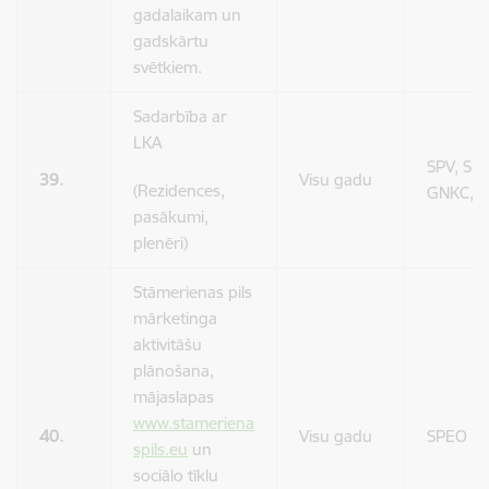
gadalaikam un
gadskārtu
svētkiem.
Sadarbība ar
LKA
SPV, SPP
39.
Visu gadu
(Rezidences,
GNKC, L
pasākumi,
plenēri)
Stāmerienas pils
mārketinga
aktivitāšu
plānošana,
mājaslapas
www.stameriena
40.
Visu gadu
SPEO
spils.eu
un
sociālo tīklu