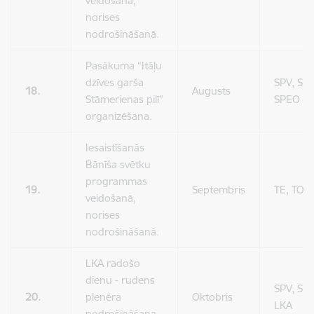
veidošanā,
norises
nodrošināšanā.
Pasākuma “Itāļu
dzīves garša
SPV, SPP
18.
Augusts
Stāmerienas pilī”
SPEO
organizēšana.
Iesaistīšanās
Bānīša svētku
programmas
19.
Septembris
TE, TO
veidošanā,
norises
nodrošināšanā.
LKA radošo
dienu - rudens
SPV, SP
20.
plenēra
Oktobris
LKA
nodrošināšana