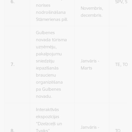
6.
SPV, SP
norises
Novembris,
nodrošināšana
decembris.
Stāmerienas pilī.
Gulbenes
novada tūrisma
uzņēmēju,
pakalpojumu
sniedzēju
Janvāris -
7.
TE, TO
iepazīšanās
Marts
braucienu
organizēšana
pa Gulbenes
novadu.
Interaktīvās
ekspozīcijas
“Dzelzceļš un
Janvāris -
8.
Tvaiks”
TO