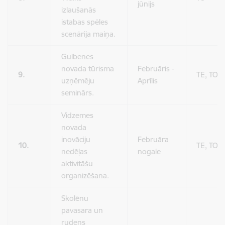
jūnijs
izlaušanās
istabas spēles
scenārija maiņa.
Gulbenes
novada tūrisma
Februāris -
9.
TE, TO
uzņēmēju
Aprīlis
seminārs.
Vidzemes
novada
inovāciju
Februāra
10.
TE, TO
nedēļas
nogale
aktivitāšu
organizēšana.
Skolēnu
pavasara un
rudens