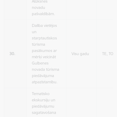
Alūksnes
novadu
pašvaldībām.
Dalība vietējos
un
starptautiskos
tūrisma
pasākumos ar
30.
Visu gadu
TE, TO
mērķi veicināt
Gulbenes
novada tūrisma
piedāvājuma
atpazīstamību.
Tematisko
ekskursiju un
piedāvājumu
sagatavošana