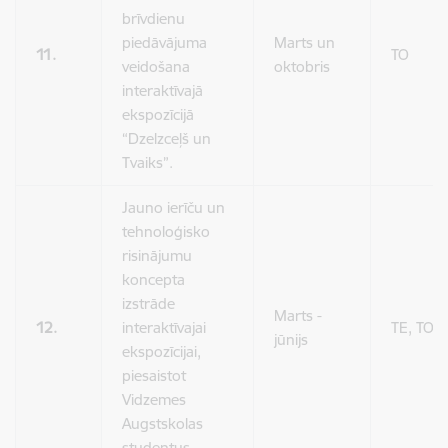
brīvdienu
piedāvājuma
Marts un
11.
TO
veidošana
oktobris
interaktīvajā
ekspozīcijā
“Dzelzceļš un
Tvaiks”.
Jauno ierīču un
tehnoloģisko
risinājumu
koncepta
izstrāde
Marts -
12.
interaktīvajai
TE, TO
jūnijs
ekspozīcijai,
piesaistot
Vidzemes
Augstskolas
studentus.