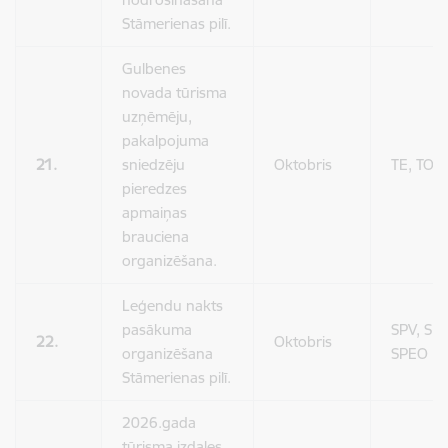
Stāmerienas pilī.
Gulbenes
novada tūrisma
uzņēmēju,
pakalpojuma
21.
sniedzēju
Oktobris
TE, TO
pieredzes
apmaiņas
brauciena
organizēšana.
Leģendu nakts
pasākuma
SPV, SPP
22.
Oktobris
organizēšana
SPEO
Stāmerienas pilī.
2026.gada
tūrisma izdales