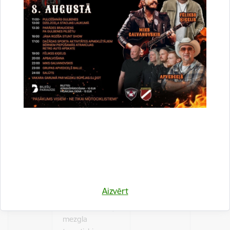
Tematisku aktīvā
tūrisma
pasākumu
26.
organizēšana
Visu gadu
TE, TO
pa Gulbeni un
Gulbenes
novadu.
Tematisku
pasākumu
organizēšana
sadarbībā ar
GNP iestādēm
un tūrisma
uzņēmējiem.
27.
Visu gadu
TE, TO
Aizvērt
(Šļūciens ar
Bānīti, Dzelzceļa
mezgla