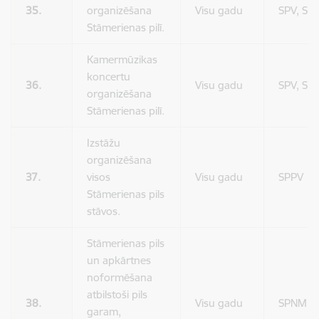
35.
organizēšana
Visu gadu
SPV, SP
Stāmerienas pilī.
Kamermūzikas
koncertu
36.
Visu gadu
SPV, SP
organizēšana
Stāmerienas pilī.
Izstāžu
organizēšana
37.
visos
Visu gadu
SPPV
Stāmerienas pils
stāvos.
Stāmerienas pils
un apkārtnes
noformēšana
atbilstoši pils
38.
Visu gadu
SPNM
garam,