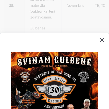
23.
materiālu
Novembris
TE, TO
(bukleti, kartes)
izgatavošana.
Gulbenes
dzelzceļa
TE, TO
stacijas
24.
Decembris
100gades
aktivitāšu
organizēšana.
Ziemassvētku
aktivitāšu
organizēšana
Decembris
25.
interaktīvajā
TO
ekspozīcijā
“Dzelzceļš un
Tvaiks”.