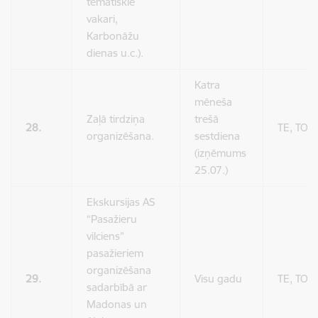
tematiskie
vakari,
Karbonāžu
dienas u.c.).
Katra
mēneša
Zaļā tirdziņa
trešā
28.
TE, TO
organizēšana.
sestdiena
(izņēmums
25.07.)
Ekskursijas AS
“Pasažieru
vilciens”
pasažieriem
organizēšana
29.
Visu gadu
TE, TO
sadarbībā ar
Madonas un