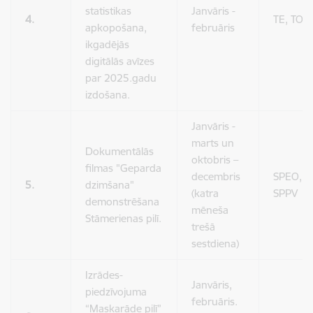
statistikas
Janvāris -
4.
TE, TO
apkopošana,
februāris
ikgadējās
digitālās avīzes
par 2025.gadu
izdošana.
Janvāris -
marts un
Dokumentālās
oktobris –
filmas "Geparda
decembris
SPEO,
5.
dzimšana"
(katra
SPPV
demonstrēšana
mēneša
Stāmerienas pilī.
trešā
sestdiena)
Izrādes-
Janvāris,
piedzīvojuma
februāris.
“Maskarāde pilī”