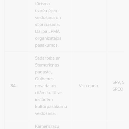
tūrisma
uzņēmējiem
veidošana un
stiprināšana.
Dalība LPMA
organizētajos
pasākumos.
Sadarbība ar
Stāmerienas
pagasta,
Gulbenes
SPV, SPP
34.
novada un
Visu gadu
SPEO
citām kultūras
iestādēm
kultūrpasākumu
veidošanā.
Kamerizrāžu