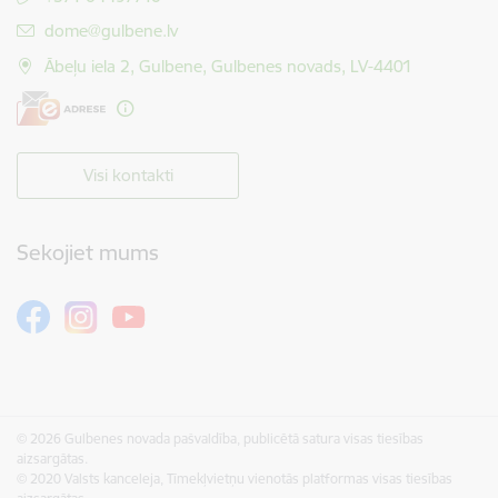
E-pasts:
dome@gulbene.lv
Ābeļu iela 2, Gulbene, Gulbenes novads, LV-4401
Visi kontakti
Sekojiet mums
© 2026 Gulbenes novada pašvaldība, publicētā satura visas tiesības
aizsargātas.
© 2020 Valsts kanceleja, Tīmekļvietņu vienotās platformas visas tiesības