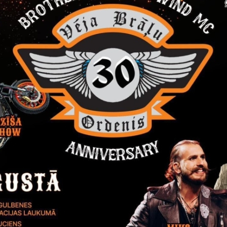
dēt:
tīciju plāns 2025.-2027.gadam jaunā redakcijā
07.07.2026. Gulbenes novada pašvaldī
dēt:
tīciju plāns 2025.-2027.gadam jaunā redakcija
dēt:
jumi
ms par Gulbenes novada attīstības programmas 2025.-2030.g
Paziņojums par Gulbenes
programmas 2025.-2030
publiskajai apspriešanai 
un pagastos
27.09.2024.
Atbilstoši Gulbenes novada pa