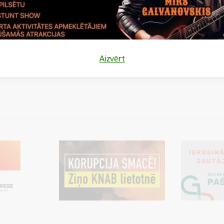
26.septembra lēmumam GND/2024
organizēta Gulbenes novada Att
2030.gadam publiskā…
Pašvaldība informē
Publiskā ap
Aizvērt