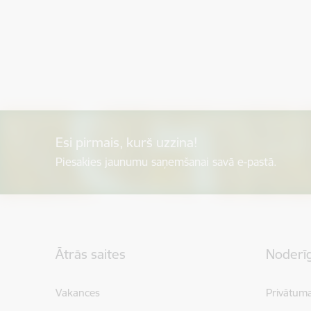
Esi pirmais, kurš uzzina!
Piesakies jaunumu saņemšanai savā e-pastā.
Kājene
Ātrās saites
Noderīg
Vakances
Privātuma