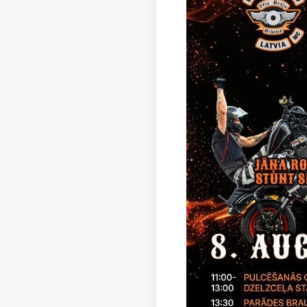
Lejupielā
Inves
Lejupielā
Inves
Lejupielā
Grozī
Lēmu