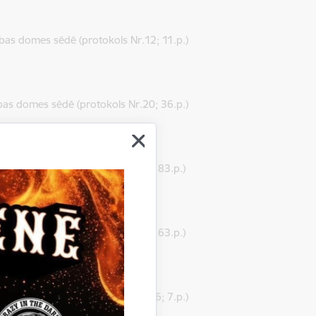
as domes sēdē (protokols Nr.12; 11.p.)
as domes sēdē (protokols Nr.20; 36.p.)
as domes sēde (protokols Nr. 4; 83.p.)
as domes sēde (protokols Nr. 5; 63.p.)
bas domes sēde (protokols Nr. 6; 7.p.)