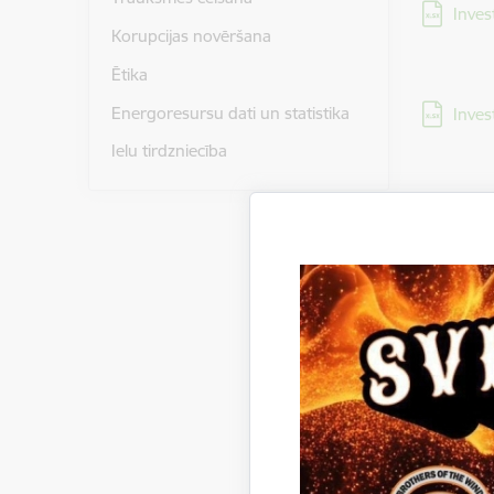
Lejupielā
Inves
Korupcijas novēršana
Ētika
Lejupielā
Energoresursu dati un statistika
Inves
Ielu tirdzniecība
Lejupielā
Inves
Lejupielā
Inves
Lejupielā
Inves