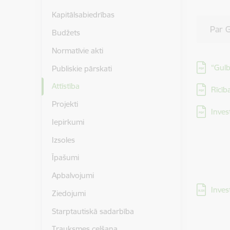
Kapitālsabiedrības
Par G
Budžets
Normatīvie akti
Lejupielā
“Gulb
Publiskie pārskati
Attīstība
Lejupielā
Rīcī
Projekti
Lejupielā
Inves
Iepirkumi
Izsoles
Īpašumi
Apbalvojumi
Lejupielā
Inves
Ziedojumi
Starptautiskā sadarbība
Trauksmes celšana