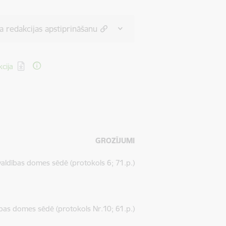
 redakcijas apstiprināšanu
cija
GROZĪJUMI
ldības domes sēdē (protokols 6; 71.p.)
as domes sēdē (protokols Nr.10; 61.p.)