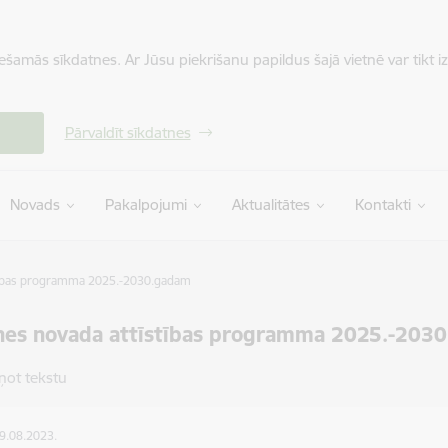
iešamās sīkdatnes. Ar Jūsu piekrišanu papildus šajā vietnē var tikt i
Pārvaldīt sīkdatnes
Novads
Pakalpojumi
Aktualitātes
Kontakti
tības programma 2025.-2030.gadam
nes novada attīstības programma 2025.-203
ņot tekstu
09.08.2023.