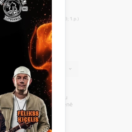
bas domes sēde (protokol Nr. 13; 1.p.)
adam izstrādi
 novada Attīstības
.gadam projekta nodošanu
un klātienes tikšanos Gulbenē
švaldības domes 2024.gada