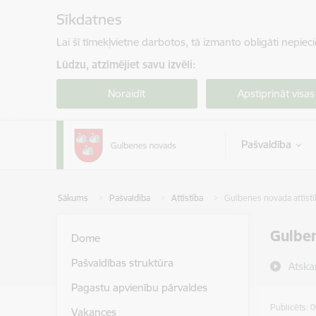
Pāriet uz lapas saturu
Sīkdatnes
Lai šī tīmekļvietne darbotos, tā izmanto obligāti nepiec
Lūdzu, atzīmējiet savu izvēli:
Noraidīt
Apstiprināt visas
Pašvaldība
Sākums
Pašvaldība
Attīstība
Gulbenes novada attīs
Gulbe
Dome
Pašvaldības struktūra
Atska
Pagastu apvienību pārvaldes
Publicēts: 
Vakances