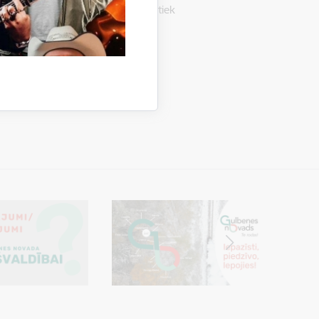
/559 (protokols Nr.17; 35.p) tiek
īstības programmas 2025. -
spriešana
Sabiedrība