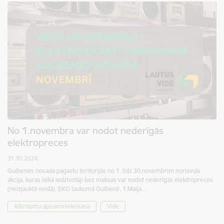
No 1.novembra var nodot nederīgās
elektropreces
31.10.2024.
Gulbenes novada pagastu teritorijās no 1. līdz 30.novembrim norisinās
akcija, kuras laikā iedzīvotāji bez maksas var nodot nederīgās elektropreces
(neizjauktā veidā). EKO laukumā Gulbenē, 1.Maija…
Atkritumu apsaimniekošana
Vide