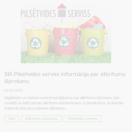
SIA Pilsētvides serviss informācija par atkritumu
šķirošanu
02.03.2023.
Atgādinām un lūdzam ievērot norādījumus par atkritumu šķirošanu, kas
norādīti uz dalīti šķiroto atkritumu konteineriem. Ir jānodrošina, lai šķirotie
materiāli būtu bez sadzīves atkritumu…
Vide
Atkritumu sķirošana
Pilsētvides serviss