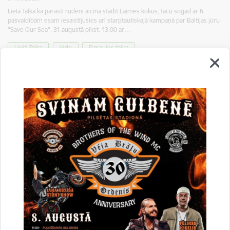
Lielā Talka kā parasti rudenī aicina stādīt Laimes kokus, taču šogad ar 6
pašvaldībām esam iesaistījušies arī starptautiskajā kampaņā par Baltijas jūru
"Save Our Sea". 31.augustā plkst. 13:00 ar…
Lielā Talka
Vide
Pasaules talka