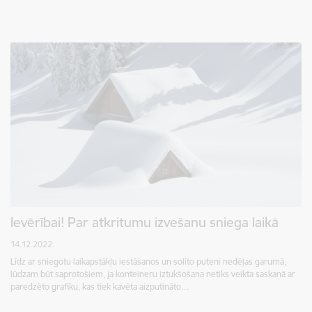
Ievērībai! Par atkritumu izvešanu sniega laikā
14.12.2022.
Līdz ar sniegotu laikapstākļu iestāšanos un solīto puteni nedēļas garumā,
lūdzam būt saprotošiem, ja konteineru iztukšošana netiks veikta saskaņā ar
paredzēto grafiku, kas tiek kavēta aizputināto…