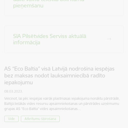
pieņemšanu
SIA Pilsētvides Serviss aktuālā
informācija
AS “Eco Baltia” visā Latvijā nodrošina iespējas
bez maksas nodot lauksaimniecībā radīto
iepakojumu
08.03.2023.
Veicinot, lai pēc iespējas vairāk plastmasas iepakojuma nonāktu pārstrādē,
Baltijā lielākās vides resursu apsaimniekošanas un pārstrādes uzņēmumu
grupas AS “Eco Baltia” vides apsaimniekošanas…
Vide
Atkritumu šķirošana