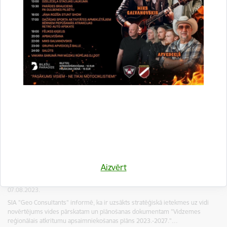
Notikusi Vidzemes atkritumu apsaimniekošanas
plāna sabiedriskās apspriešanas sanāksme
28.08.2023.
2023. gada 22. augustā tika aizvadīta “Vidzemes reģionālais atkritumu
apsaimniekošanas plāns 2023.–2027. gadam” projekta un stratēģiskās
ietekmes uz vidi novērtējuma vides pārskata projekta…
Sabiedriskā apspriešana
Vidzemes atkritumu apsaimniekošanas plāns
SIA ZAAO
Par "Vidzemes reģionālais atkritumu
Aizvērt
apsaimniekošanas plāns 2023.-2027."
07.08.2023.
SIA "Geo Consultants" informē, ka ir uzsākts stratēģiskā ietekmes uz vidi
novērtējums vides pārskatam un plānošanas dokumentam "Vidzemes
reģionālais atkritumu apsaimniekošanas plāns 2023.-2027."…