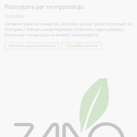
Paziņojums par reorganizāciju
13.03.2024.
Cienījamie Gulbenes novada SIA „Pilsētvides serviss“ klienti! Informējam, ka
2024.gada 2. februārī Latvijas Republikas Uzņēmumu reģistrs pieņēma
lēmumu par reorganizāciju un konkrēti, komercreģistrā…
Atkritumu apsaimniekošana
Pašvaldība informē