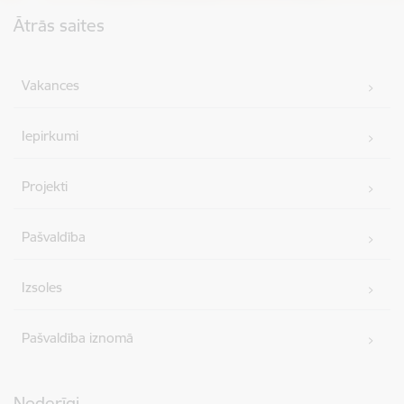
Kājene
Ātrās saites
Vakances
Iepirkumi
Projekti
Pašvaldība
Izsoles
Pašvaldība iznomā
Noderīgi