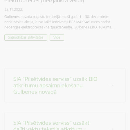
elektropreces (neizjauktā veidā).
25.11.2022.
Gulbenes novada pagastu teritorijās no šī gada 1. - 30. decembrim
norisināsies akcija, kuras laikā iedzīvotāji BEZ MAKSAS varēs nodot
nederīgās elektropreces (neizjauktā veidā). Gulbenes EKO laukumā…
Sabiedrības aktivitātes
Vide
SIA "Pilsētvides serviss" uzsāk BIO
atkritumu apsaimniekošanu
Gulbenes novadā
SIA “Pilsētvides serviss” uzsākt
dalīti vāktu tekstila atkritumu