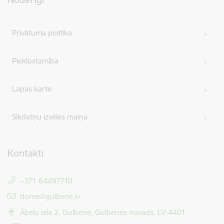
Privātuma politika
Piekļūstamība
Lapas karte
Sīkdatņu izvēles maiņa
Kontakti
+371 64497710
E-pasts:
dome@gulbene.lv
Ābeļu iela 2, Gulbene, Gulbenes novads, LV-4401