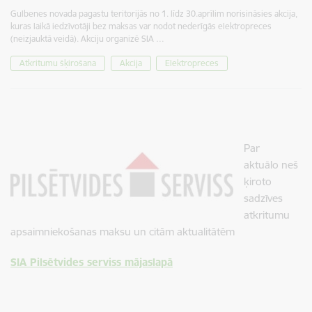
Gulbenes novada pagastu teritorijās no 1. līdz 30.aprīlim norisināsies akcija,
kuras laikā iedzīvotāji bez maksas var nodot nederīgās elektropreces
(neizjauktā veidā). Akciju organizē SIA …
Atkritumu šķirošana
Akcija
Elektropreces
Par
aktuālo neš
ķiroto
sadzīves
atkritumu
apsaimniekošanas maksu un citām aktualitātēm
SIA Pilsētvides serviss mājaslapā