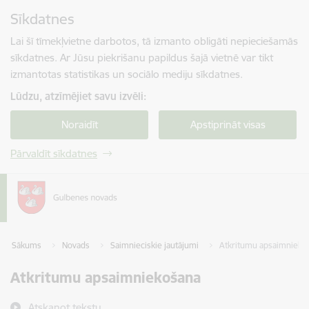
Pāriet uz lapas saturu
Sīkdatnes
Spied
lai meklētu
Enter
Lai šī tīmekļvietne darbotos, tā izmanto obligāti nepieciešamās
sīkdatnes. Ar Jūsu piekrišanu papildus šajā vietnē var tikt
izmantotas statistikas un sociālo mediju sīkdatnes.
Lūdzu, atzīmējiet savu izvēli:
Noraidīt
Apstiprināt visas
Pārvaldīt sīkdatnes
Sākums
Novads
Saimnieciskie jautājumi
Atkritumu apsaimnieko
Atkritumu apsaimniekošana
Atskaņot tekstu