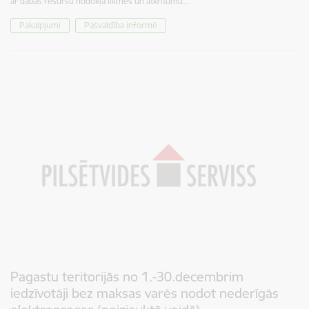
ar dabas resursu nodokļa likmes un atkritumu…
Pakalpjumi
Pašvaldība informē
Pagastu teritorijās no 1.-30.decembrim
iedzīvotāji bez maksas varēs nodot nederīgās