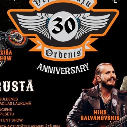
Gulbenes novada pašvaldības d
Pašvaldība informē
Dārza atkri
Vai šī informācija bija noderīga?
Sniegt atsauksmi