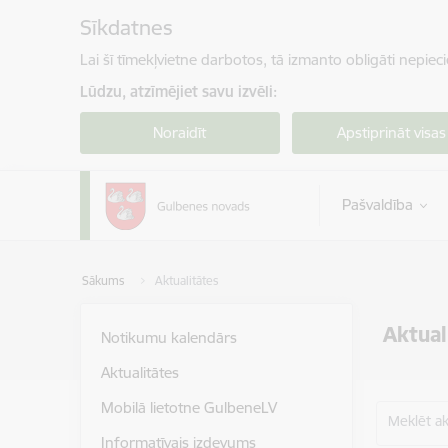
Pāriet uz lapas saturu
Sīkdatnes
Lai šī tīmekļvietne darbotos, tā izmanto obligāti nepiec
Lūdzu, atzīmējiet savu izvēli:
Noraidīt
Apstiprināt visas
Pašvaldība
Sākums
Aktualitātes
Aktual
Notikumu kalendārs
Aktualitātes
Mobilā lietotne GulbeneLV
Meklēt akt
Informatīvais izdevums