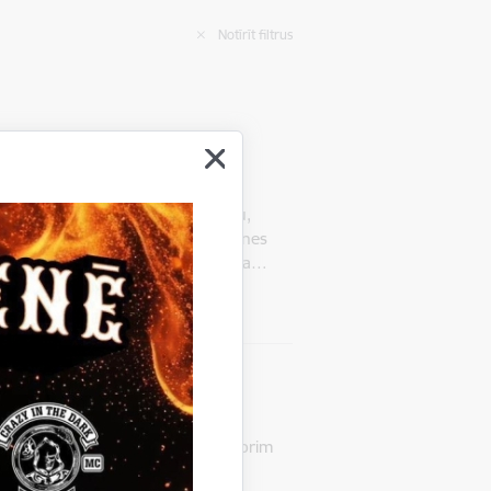
Notīrīt filtrus
enes novadā
pinot Spodrības mēneša tradīciju,
m un sakopt savus īpašumus. Gulbenes
 īpašumos savāktos dārza un parka…
 laukums
Pašvaldība informē
rza atkritumus
ormē, ka līdz 2023.gada 31.oktobrim
bez maksas nodot dārza atkritumus