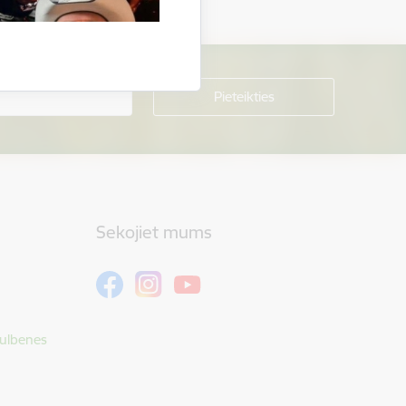
Sekojiet mums
Gulbenes