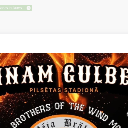
anas laukums
Spodrības mēnesis Gulb
30.09.2024.
Gulbenes novada pašvaldība, tur
aicina iedzīvotājus būt aktīvie
novada pašvaldība informē, ka
Dārza atkritumi
Kompostēšanas
Bez maksas var nodot dā
04.09.2023.
Gulbenes novada pašvaldība inf
(ieskaitot) ikvienam ir iespēja 