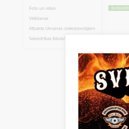
Foto un video
Kompostēš
Vēlēšanas
Atbalsts Ukrainas civiliedzīvotājiem
Sabiedrības līdzdalība