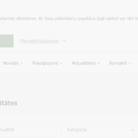
iešamās sīkdatnes. Ar Jūsu piekrišanu papildus šajā vietnē var tikt i
Pārvaldīt sīkdatnes
Novads
Pakalpojumi
Aktualitātes
Kontakti
itātes
ualitāti
Kategorija