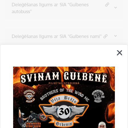
Deleģēšanas līgums ar SIA “Gulbenes
autobuss”
Deleģēšanas līgums ar SIA “Gulbenes nami”
Drukāt lapu
Dalīties