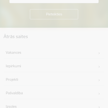
Kājene
Ātrās saites
Vakances
Iepirkumi
Projekti
Pašvaldība
Izsoles