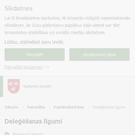
Pāriet uz lapas saturu
Sīkdatnes
Spied
lai meklētu
Enter
Lai šī tīmekļvietne darbotos, tā izmanto obligāti nepieciešamās
sīkdatnes. Ar Jūsu piekrišanu papildus šajā vietnē var tikt
izmantotas statistikas un sociālo mediju sīkdatnes.
Lūdzu, atzīmējiet savu izvēli:
Noraidīt
Apstiprināt visas
Pārvaldīt sīkdatnes
Sākums
Pašvaldība
Kapitālsabiedrības
Deleģēšanas līgumi
Deleģēšanas līgumi
Atskaņot tekstu