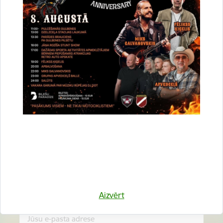
Vai šī informācija bija noderīga?
Sniegt atsauksmi
Esi pirmais, kurš uzzina!
Piesakies jaunumu saņemšanai savā e-pastā.
Aizvērt