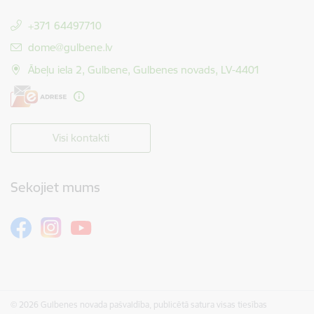
+371 64497710
E-pasts:
dome@gulbene.lv
Ābeļu iela 2, Gulbene, Gulbenes novads, LV-4401
Visi kontakti
Sekojiet mums
© 2026 Gulbenes novada pašvaldība, publicētā satura visas tiesības