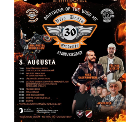
Vai šī informācija bija noderīga?
Sniegt atsauksmi
Esi pirmais, kurš uzzina!
Piesakies jaunumu saņemšanai savā e-pastā.