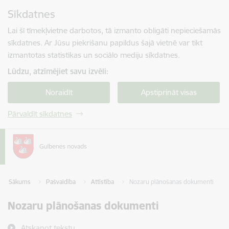
Pāriet uz lapas saturu
Sīkdatnes
Spied
lai meklētu
Enter
Lai šī tīmekļvietne darbotos, tā izmanto obligāti nepieciešamās
sīkdatnes. Ar Jūsu piekrišanu papildus šajā vietnē var tikt
izmantotas statistikas un sociālo mediju sīkdatnes.
Lūdzu, atzīmējiet savu izvēli:
Noraidīt
Apstiprināt visas
Pārvaldīt sīkdatnes
Sākums
Pašvaldība
Attīstība
Nozaru plānošanas dokumenti
Nozaru plānošanas dokumenti
Atskaņot tekstu