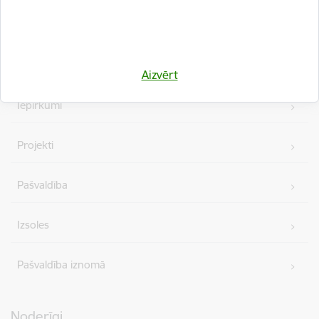
Kājene
Ātrās saites
Vakances
Aizvērt
Iepirkumi
Projekti
Pašvaldība
Izsoles
Pašvaldība iznomā
Noderīgi