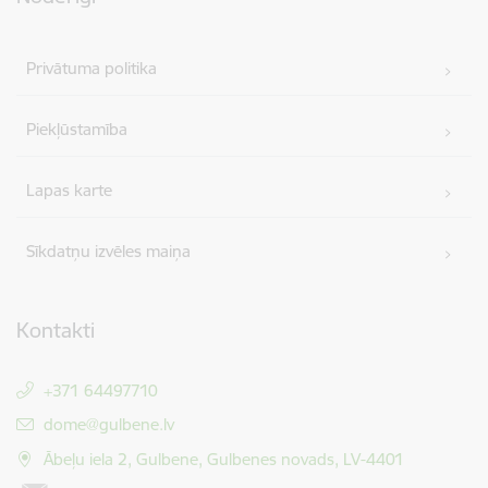
Privātuma politika
Piekļūstamība
Lapas karte
Sīkdatņu izvēles maiņa
Kontakti
+371 64497710
E-pasts:
dome@gulbene.lv
Ābeļu iela 2, Gulbene, Gulbenes novads, LV-4401