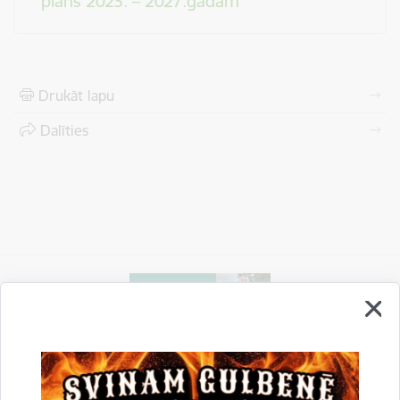
plāns 2023. – 2027.gadam
Drukāt lapu
Dalīties