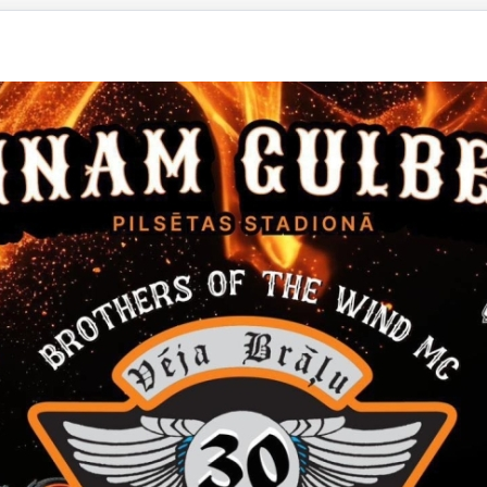
.2024. 20. vispārizglītojošo skolu volejbola turnīra “top! kaus
.2024. Tradicionālās dziedāšanas konkurss “Dziesmu dziedu, kā
.2024. XVI Latgales jauno pianistu konkurss
.2024. III Starptautiskais Oskara Stroka Jauno pianistu un ko
.2024. IV Latvijas flautas spēles jauno izpildītāju konkurss “Su