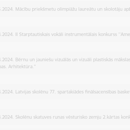
.2024. Mācību priekšmetu olimpiāžu laureātu un skolotāju a
.2024. II Starptautiskais vokāli instrumentālais konkurss ''Ame
.2024. Bērnu un jauniešu vizuālās un vizuāli plastiskās māksl
bas. Arhitektūra."
.2024. Latvijas skolēnu 77. spartakiādes finālsacensības baske
.2024. Skolēnu skatuves runas vēsturisko zemju 2.kārtas kon