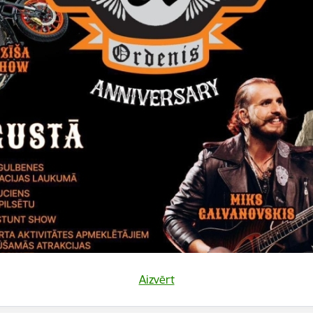
.2024. Starptautiskais skolēnu zīmējumu konkurss "Daba – lie
.2024. Latvijas Speciālās Olimpiādes sacensības basketbolā 2
.2024. Jāņa Cimzes starptautiskais instrumentālo kvartetu ko
4.2024. Starptautiskais matemātikas konkurss “PANGEA 2024”
.2024. 5. Starptautiskais bērnu un jauniešu šķiedrmākslas da
Aizvērt