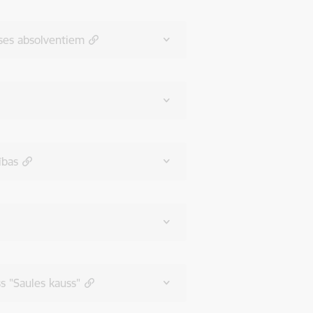
ases absolventiem
ības
ss "Saules kauss"