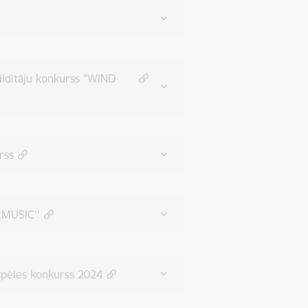
ildītāju konkurss “WIND
rss
N MUSIC''
spēles konkurss 2024