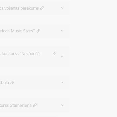
pbalvošanas pasākums
rican Music Stars''
as konkurss "Nezūdošās
tbolā
kurss Stāmerienā