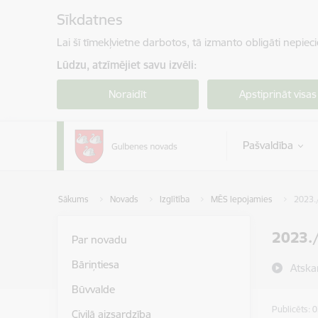
Pāriet uz lapas saturu
Sīkdatnes
Lai šī tīmekļvietne darbotos, tā izmanto obligāti nepiec
Lūdzu, atzīmējiet savu izvēli:
Noraidīt
Apstiprināt visas
Pašvaldība
Sākums
Novads
Izglītība
MĒS lepojamies
2023.
2023.
Par novadu
Bāriņtiesa
Atska
Būvvalde
Publicēts: 
Civilā aizsardzība