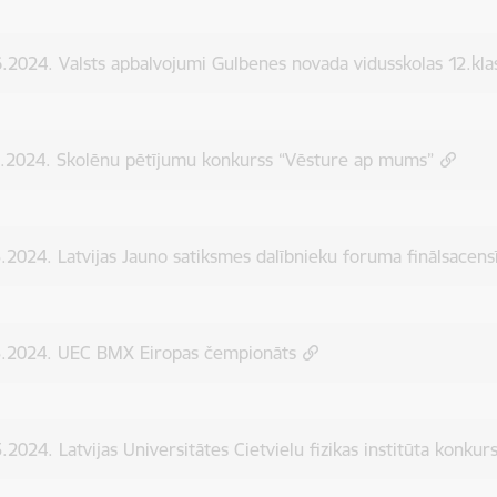
.2024. Valsts apbalvojumi Gulbenes novada vidusskolas 12.kl
6.2024. Skolēnu pētījumu konkurss “Vēsture ap mums”
.2024. Latvijas Jauno satiksmes dalībnieku foruma finālsacens
5.2024. UEC BMX Eiropas čempionāts
.2024. Latvijas Universitātes Cietvielu fizikas institūta konkur