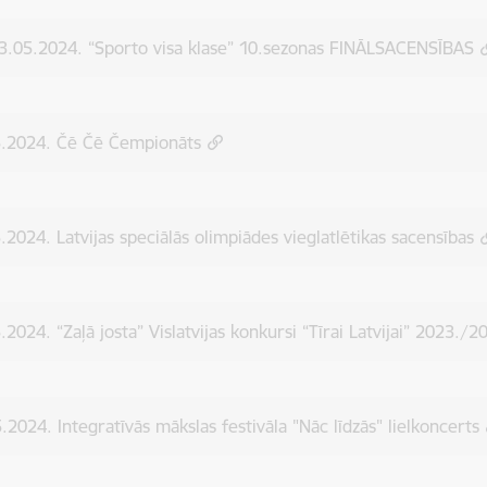
3.05.2024. “Sporto visa klase” 10.sezonas FINĀLSACENSĪBAS
5.2024. Čē Čē Čempionāts
.2024. Latvijas speciālās olimpiādes vieglatlētikas sacensības
.2024. “Zaļā josta” Vislatvijas konkursi “Tīrai Latvijai” 2023./2
.2024. Integratīvās mākslas festivāla "Nāc līdzās" lielkoncerts