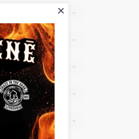
s” 2024
da bija 2024” fināls
mponistu konkurss
draba flauta”