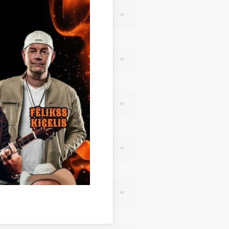
ls brīnums"
024
nkurss
rbu konkurss ”Skaņu palete”