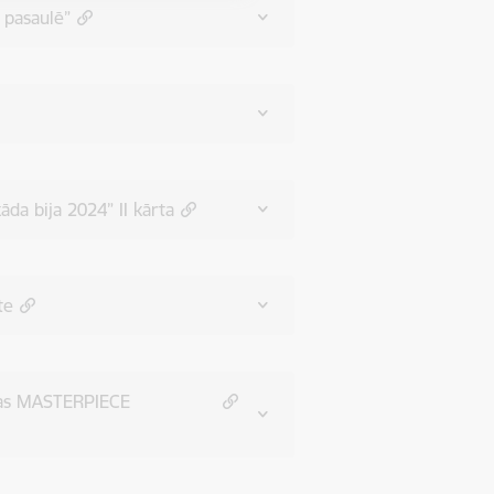
pasaulē”
da bija 2024” II kārta
te
nas MASTERPIECE