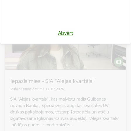
Aizvērt
Iepazīsimies - SIA "Alejas kvartāls"
Publicēšanas datums: 08.07.2026.
SIA "Alejas kvartāls", kas mājvietu radis Gulbenes
novada Rankā, specializējas augstas kvalitātes UV
drukas pakalpojumos, tostarp fotoattēlu un attēlu
izgatavošanā (gleznas/canvas audekls). "Alejas kvartāls"
pēdējos gados ir modernizējis…