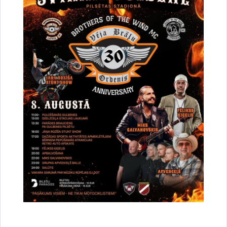
Pēc renovācijas atklāta Gulbenes novada
Vēstures un mākslas muzeja oranžērija
Publicēšanas datums: 20.07.2026.
Pēc renovācijas atklāta Gulbenes novada Vēstures un
mākslas muzeja oranžērija. Skatāmies!