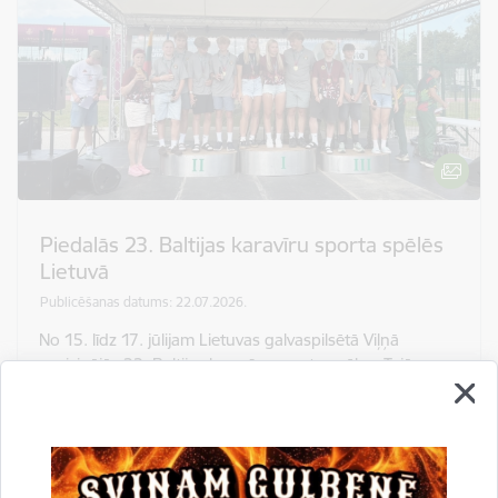
Piedalās 23. Baltijas karavīru sporta spēlēs
Lietuvā
Publicēšanas datums: 22.07.2026.
No 15. līdz 17. jūlijam Lietuvas galvaspilsētā Viļņā
norisinājās 23. Baltijas karavīru sporta spēles. Tajās
piedalījās 10 jaunsargi no Latvijas, tostarp 8 jaunieši:
Lauma Glāzniece, Anete Čable, Daniels Biezais, Georgii
Lupivovk, Patriks Kupcis,…