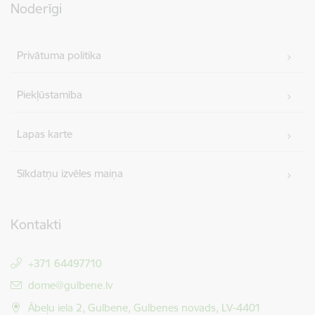
Noderīgi
Privātuma politika
Piekļūstamība
Lapas karte
Sīkdatņu izvēles maiņa
Kontakti
+371 64497710
E-pasts:
dome@gulbene.lv
Ābeļu iela 2, Gulbene, Gulbenes novads, LV-4401