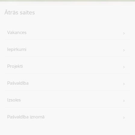
Kājene
Ātrās saites
Vakances
Iepirkumi
Projekti
Pašvaldība
Izsoles
Pašvaldība iznomā