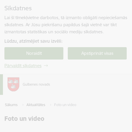
Pāriet uz lapas saturu
Sīkdatnes
Spied
lai meklētu
Enter
Lai šī tīmekļvietne darbotos, tā izmanto obligāti nepieciešamās
sīkdatnes. Ar Jūsu piekrišanu papildus šajā vietnē var tikt
izmantotas statistikas un sociālo mediju sīkdatnes.
Lūdzu, atzīmējiet savu izvēli:
Noraidīt
Apstiprināt visas
Pārvaldīt sīkdatnes
Sākums
Aktualitātes
Foto un video
Foto un video