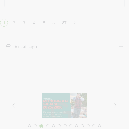
Lapošana
…
1
2
3
4
5
87
Pašreizējā lapa
Lapa
Lapa
Lapa
Lapa
Drukāt lapu