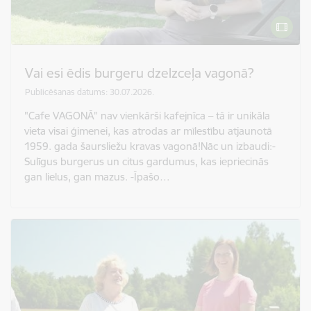
Vai esi ēdis burgeru dzelzceļa vagonā?
Publicēšanas datums: 30.07.2026.
"Cafe VAGONĀ" nav vienkārši kafejnīca – tā ir unikāla
vieta visai ģimenei, kas atrodas ar mīlestību atjaunotā
1959. gada šaursliežu kravas vagonā!Nāc un izbaudi:-
Sulīgus burgerus un citus gardumus, kas iepriecinās
gan lielus, gan mazus. -Īpašo…