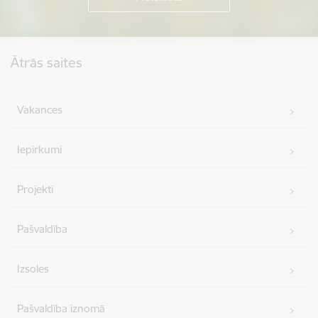
Kājene
Ātrās saites
Vakances
Iepirkumi
Projekti
Pašvaldība
Izsoles
Pašvaldība iznomā