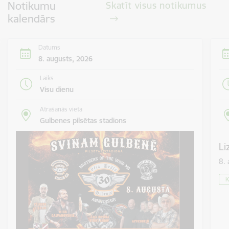
Notikumu
Skatīt visus notikumus
kalendārs
Datums
8. augusts, 2026
Laiks
Visu dienu
Atrašanās vieta
Gulbenes pilsētas stadions
Li
8.
K