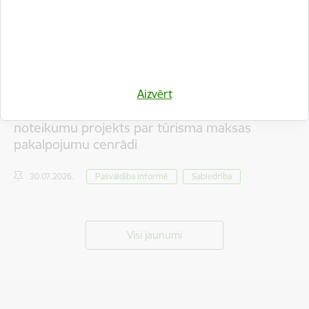
Aizvērt
Iedzīvotāju viedokļa izteikšanai nodots saistošo
noteikumu projekts par tūrisma maksas
pakalpojumu cenrādi
30.07.2026.
Pašvaldība informē
Sabiedrība
Visi jaunumi