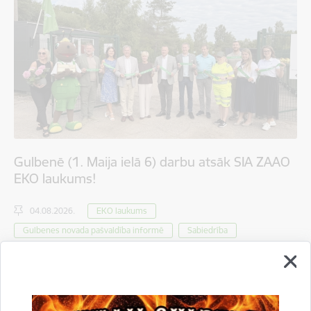
Gulbenē (1. Maija ielā 6) darbu atsāk SIA ZAAO
EKO laukums!
04.08.2026.
EKO laukums
Gulbenes novada pašvaldība informē
Sabiedrība