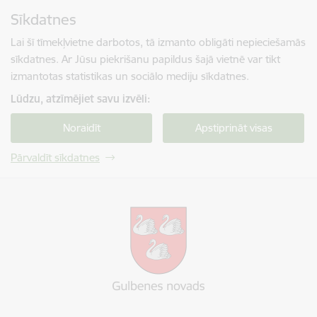
Pāriet uz lapas saturu
Sīkdatnes
Spied
lai meklētu
Enter
Lai šī tīmekļvietne darbotos, tā izmanto obligāti nepieciešamās
sīkdatnes. Ar Jūsu piekrišanu papildus šajā vietnē var tikt
izmantotas statistikas un sociālo mediju sīkdatnes.
Lūdzu, atzīmējiet savu izvēli:
Noraidīt
Apstiprināt visas
Pārvaldīt sīkdatnes
Gulbenes novada pašvaldība