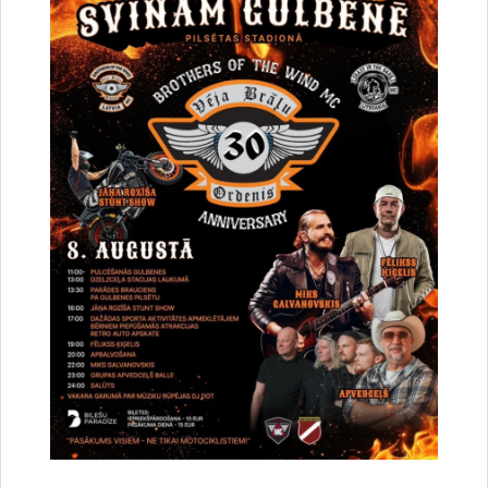
Par satiksmes organizāciju Brīvības un
Dzelzceļa ielas pārbūves darbu laikā Gulbenē
30.07.2026.
Projekti
Sabiedrība
Satiksmes ierobežojumi