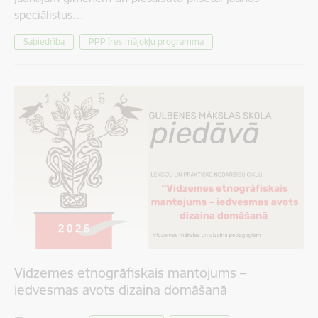
speciālistus…
Sabiedrība
PPP īres mājokļu programma
Vidzemes etnogrāfiskais mantojums –
iedvesmas avots dizaina domāšanā