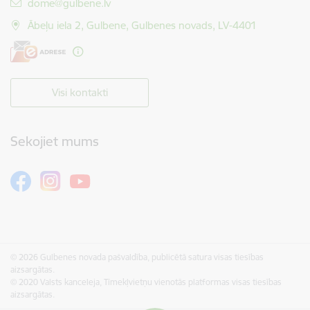
E-pasts:
dome@gulbene.lv
Ābeļu iela 2, Gulbene, Gulbenes novads, LV-4401
Visi kontakti
Sekojiet mums
© 2026 Gulbenes novada pašvaldība, publicētā satura visas tiesības
aizsargātas.
© 2020 Valsts kanceleja, Tīmekļvietņu vienotās platformas visas tiesības
aizsargātas.