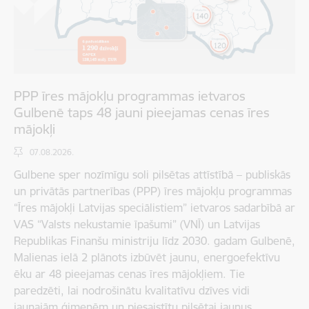
PPP īres mājokļu programmas ietvaros
Gulbenē taps 48 jauni pieejamas cenas īres
mājokļi
07.08.2026.
Gulbene sper nozīmīgu soli pilsētas attīstībā – publiskās
un privātās partnerības (PPP) īres mājokļu programmas
“Īres mājokļi Latvijas speciālistiem” ietvaros sadarbībā ar
VAS “Valsts nekustamie īpašumi” (VNĪ) un Latvijas
Republikas Finanšu ministriju līdz 2030. gadam Gulbenē,
Malienas ielā 2 plānots izbūvēt jaunu, energoefektīvu
ēku ar 48 pieejamas cenas īres mājokļiem. Tie
paredzēti, lai nodrošinātu kvalitatīvu dzīves vidi
jaunajām ģimenēm un piesaistītu pilsētai jaunus