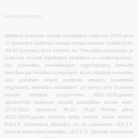
Publicēts: 04.02.2025.
Atbilstoši Gulbenes novada pašvaldības nolikuma
(2023.gada
21.decembra Gulbenes novada domes saistošie noteikumi Nr.
24)
61.punktam, kurā noteikts, ka “Pašvaldība sadarbojas ar
Gulbenes novadā reģistrētām biedrībām un nodibinājumiem,
citu pašvaldību nevalstiskajām organizācijām, konsultē
biedrības par iniciatīvu konkursiem, kā arī atbilstoši normatīvo
aktu prasībām sniedz materiālu atbalstu nevalstisko
organizāciju īstenotām aktivitātēm” un ņemot vērā Gulbenes
novada attīstības programmas 2025.-2030.gadam
(apstiprināta Gulbenes novada pašvaldības domes sēdē
27.12.2025, protokols Nr.22; 70.p))
Rīcības plāna
2025.-2030.gadam noteikto vidēja termiņa rīcības virzienu
RVE3.3. Sabiedrības līdzdalība un tā uzdevumus UE3.3.1.
Veicināt sabiedrības līdzdalību, UE3.3.12. Stiprināt sabiedrības