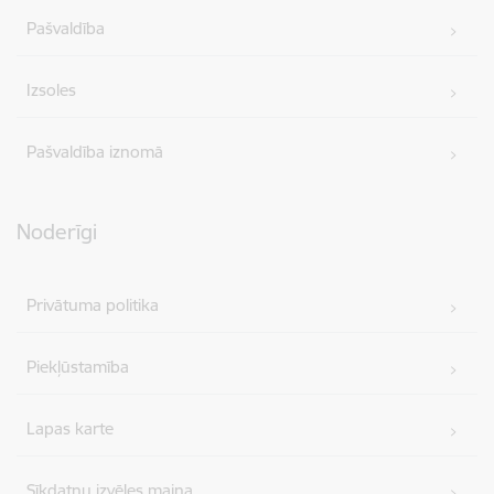
Pašvaldība
Izsoles
Pašvaldība iznomā
Noderīgi
Privātuma politika
Piekļūstamība
Lapas karte
Sīkdatņu izvēles maiņa