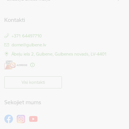
Kontakti
+371 64497710
E-pasts:
dome@gulbene.lv
Ābeļu iela 2, Gulbene, Gulbenes novads, LV-4401
Visi kontakti
Sekojiet mums