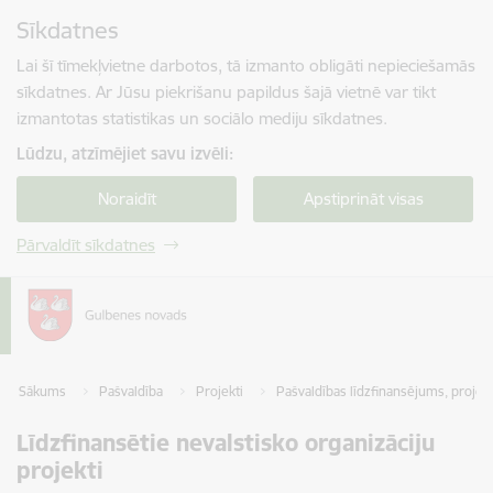
Pāriet uz lapas saturu
Sīkdatnes
Spied
lai meklētu
Enter
Lai šī tīmekļvietne darbotos, tā izmanto obligāti nepieciešamās
sīkdatnes. Ar Jūsu piekrišanu papildus šajā vietnē var tikt
izmantotas statistikas un sociālo mediju sīkdatnes.
Lūdzu, atzīmējiet savu izvēli:
Noraidīt
Apstiprināt visas
Pārvaldīt sīkdatnes
Sākums
Pašvaldība
Projekti
Pašvaldības līdzfinansējums, projek
Līdzfinansētie nevalstisko organizāciju
projekti