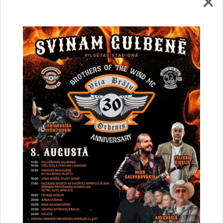
Vai šī informācija bija noderīga?
Sniegt atsauksmi
Esi pirmais, kurš uzzina!