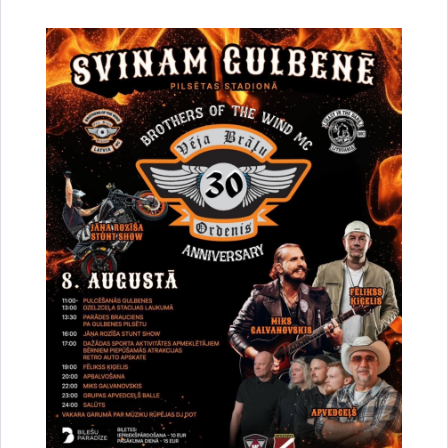
Vai šī informācija bija noderīga?
Sniegt atsauksmi
Esi pirmais, kurš uzzina!
Piesakies jaunumu saņemšanai savā e-pastā.