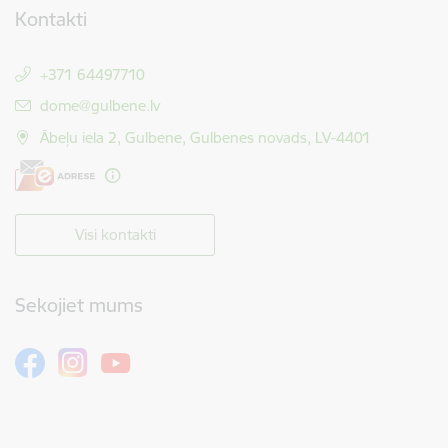
Kontakti
+371 64497710
E-pasts:
dome@gulbene.lv
Ābeļu iela 2, Gulbene, Gulbenes novads, LV-4401
Visi kontakti
Sekojiet mums