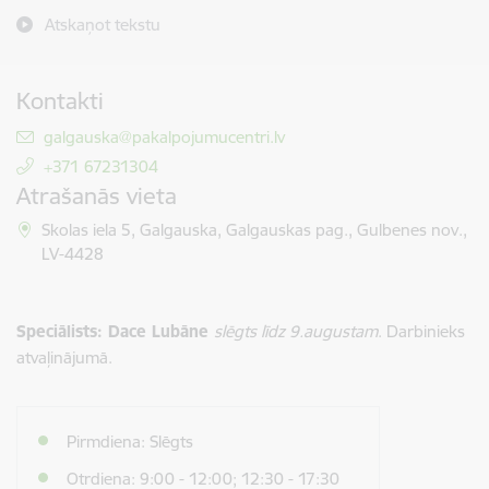
Atskaņot tekstu
Kontakti
E-pasts:
galgauska@pakalpojumucentri.lv
+371 67231304
Atrašanās vieta
Skolas iela 5, Galgauska, Galgauskas pag., Gulbenes nov.,
LV-4428
Speciālists: Dace Lubāne
slēgts līdz 9.augustam
. Darbinieks
atvaļinājumā.
Pirmdiena: Slēgts
Otrdiena: 9:00 - 12:00; 12:30 - 17:30