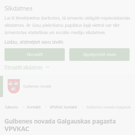
Pāriet uz lapas saturu
Sīkdatnes
Spied
lai meklētu
Enter
Lai šī tīmekļvietne darbotos, tā izmanto obligāti nepieciešamās
sīkdatnes. Ar Jūsu piekrišanu papildus šajā vietnē var tikt
izmantotas statistikas un sociālo mediju sīkdatnes.
Lūdzu, atzīmējiet savu izvēli:
Noraidīt
Apstiprināt visas
Pārvaldīt sīkdatnes
Sākums
Kontakti
VPVKAC kontakti
Gulbenes novada Galgauskas
Gulbenes novada Galgauskas pagasta
VPVKAC