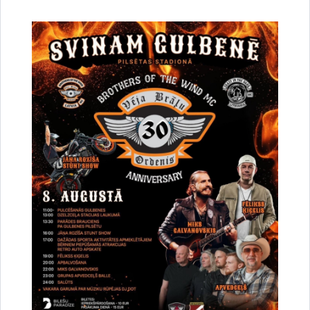
noteikumiem Nr.26 “Kapsētu darbības un uzturēšanas noteikumi” reizi gadā
kapsētas apsaimniekotājs apseko nekoptās kapavietas,…
Pašvaldība informē
Kapavietu uzturēšana
Par nekopto kapavietu pārņemšanu pašvaldības