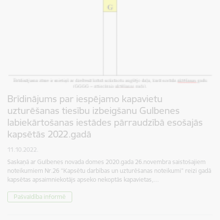
Brīdinājums par iespējamo kapavietu
uzturēšanas tiesību izbeigšanu Gulbenes
labiekārtošanas iestādes pārraudzībā esošajās
kapsētās 2022.gadā
11.10.2022.
Saskaņā ar Gulbenes novada domes 2020.gada 26.novembra saistošajiem
noteikumiem Nr.26 “Kapsētu darbības un uzturēšanas noteikumi” reizi gadā
kapsētas apsaimniekotājs apseko nekoptās kapavietas,…
Pašvaldība informē