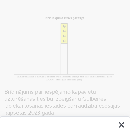
Brīdinājums par iespējamo kapavietu
uzturēšanas tiesību izbeigšanu Gulbenes
labiekārtošanas iestādes pārraudzībā esošajās
kapsētās 2023.gadā
04.10.2023.
Saskaņā ar Gulbenes novada domes 2020.gada 26.novembra saistošajiem