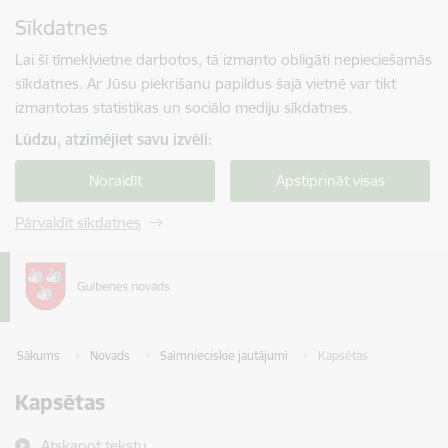
Pāriet uz lapas saturu
Sīkdatnes
Spied
lai meklētu
Enter
Lai šī tīmekļvietne darbotos, tā izmanto obligāti nepieciešamās
sīkdatnes. Ar Jūsu piekrišanu papildus šajā vietnē var tikt
izmantotas statistikas un sociālo mediju sīkdatnes.
Lūdzu, atzīmējiet savu izvēli:
Noraidīt
Apstiprināt visas
Pārvaldīt sīkdatnes
Sākums
Novads
Saimnieciskie jautājumi
Kapsētas
Kapsētas
Atskaņot tekstu