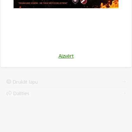
valdījumā 2024. gadā
07.03.2024.
Gulbenes vecajos kapos un Tanslavu kapos trīs gadus pēc kārtas ir veikta
nekopto kapavietu apsekošana atbilstoši Gulbenes novada domes 2020.gada
26.novembra saistošo noteikumu Nr.26 “Kapsētu…
Pašvaldība informē
Kapi
Kapavietu aktēšana
Aizvērt
Drukāt lapu
Dalīties