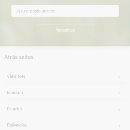
Kājene
Ātrās saites
Vakances
Iepirkumi
Projekti
Pašvaldība