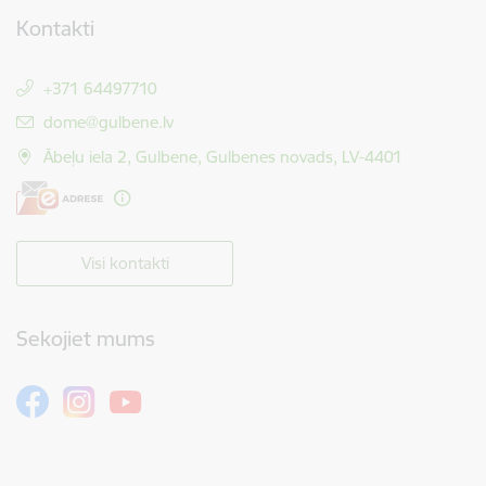
Kontakti
+371 64497710
E-pasts:
dome@gulbene.lv
Ābeļu iela 2, Gulbene, Gulbenes novads, LV-4401
Visi kontakti
Sekojiet mums