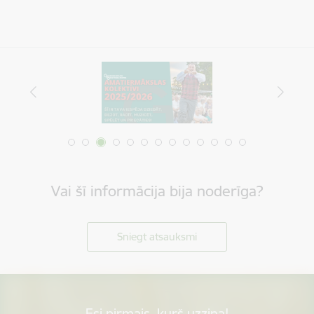
Vai šī informācija bija noderīga?
Sniegt atsauksmi
Esi pirmais, kurš uzzina!