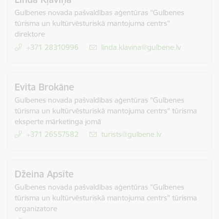
Gulbenes novada pašvaldības aģentūras "Gulbenes
tūrisma un kultūrvēsturiskā mantojuma centrs"
direktore
+371 28310996
E-pasts:
linda.klavina@gulbene.lv
Evita Brokāne
Gulbenes novada pašvaldības aģentūras "Gulbenes
tūrisma un kultūrvēsturiskā mantojuma centrs" tūrisma
eksperte mārketinga jomā
+371 26557582
E-pasts:
turists@gulbene.lv
Džeina Apsīte
Gulbenes novada pašvaldības aģentūras "Gulbenes
tūrisma un kultūrvēsturiskā mantojuma centrs" tūrisma
organizatore