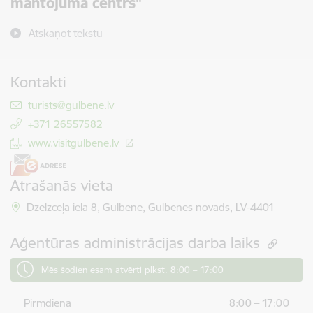
mantojuma centrs"
Atskaņot tekstu
Kontakti
E-pasts:
turists@gulbene.lv
+371 26557582
www.visitgulbene.lv
Atrašanās vieta
Dzelzceļa iela 8, Gulbene, Gulbenes novads, LV-4401
Aģentūras administrācijas darba laiks
Mēs šodien esam atvērti plkst. 8:00 – 17:00
Pirmdiena
8:00 – 17:00