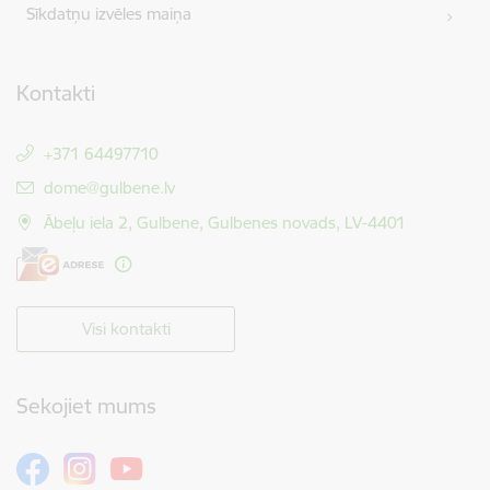
Sīkdatņu izvēles maiņa
Kontakti
+371 64497710
E-pasts:
dome@gulbene.lv
Ābeļu iela 2, Gulbene, Gulbenes novads, LV-4401
Visi kontakti
Sekojiet mums