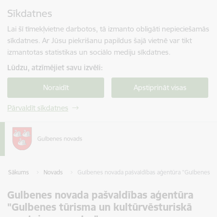
Pāriet uz lapas saturu
Sīkdatnes
Spied
lai meklētu
Enter
Lai šī tīmekļvietne darbotos, tā izmanto obligāti nepieciešamās
sīkdatnes. Ar Jūsu piekrišanu papildus šajā vietnē var tikt
izmantotas statistikas un sociālo mediju sīkdatnes.
Lūdzu, atzīmējiet savu izvēli:
Noraidīt
Apstiprināt visas
Pārvaldīt sīkdatnes
Sākums
Novads
Gulbenes novada pašvaldības aģentūra "Gulbenes tū
Gulbenes novada pašvaldības aģentūra
"Gulbenes tūrisma un kultūrvēsturiskā