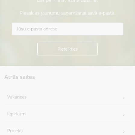
Piesakies jaunumu saņemšanai savā e-pastā.
Kājene
Ātrās saites
Vakances
Iepirkumi
Projekti