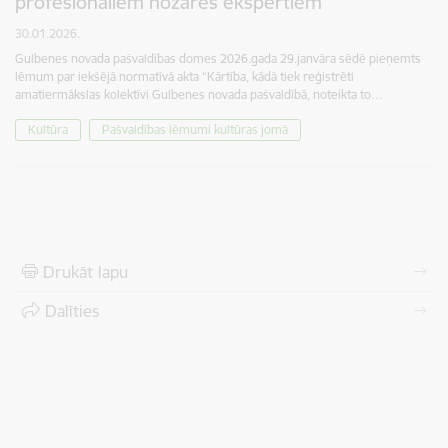
profesionāliem nozares ekspertiem
30.01.2026.
Gulbenes novada pašvaldības domes 2026.gada 29.janvāra sēdē pieņemts
lēmum par iekšējā normatīvā akta “Kārtība, kādā tiek reģistrēti
amatiermākslas kolektīvi Gulbenes novada pašvaldībā, noteikta to…
Kultūra
Pašvaldības lēmumi kultūras jomā
Drukāt lapu
Dalīties