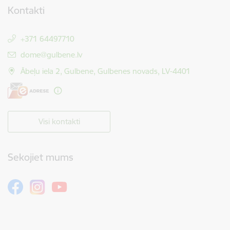
Kontakti
+371 64497710
E-pasts:
dome@gulbene.lv
Ābeļu iela 2, Gulbene, Gulbenes novads, LV-4401
Visi kontakti
Sekojiet mums