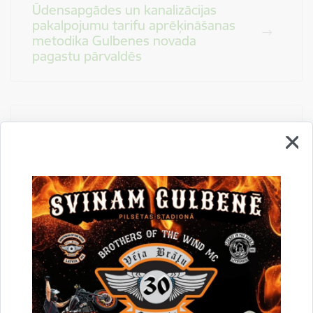
Ūdensapgādes un kanalizācijas
pakalpojumu tarifu aprēķināšanas
metodika Gulbenes novada
pagastu pārvaldēs
Gulbenes novada pašvaldības
kapitālsabiedrību un kapitāla daļu
pārvaldības kārtība
Kārtība, kādā tiek iznomātas
medību tiesības Gulbenes novada
pašvaldības īpašumā un tiesiskajā
valdījumā esošajās zemes vienībās