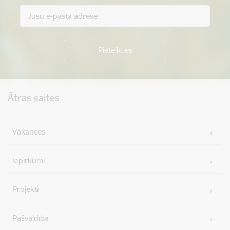
Kājene
Ātrās saites
Vakances
Iepirkumi
Projekti
Pašvaldība