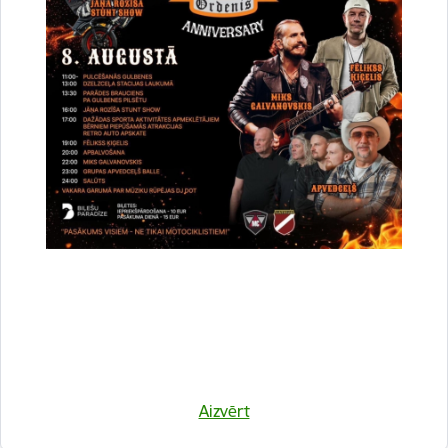
Par specializēto tūrisma
transportlīdzekli Gulbenes pilsētā
Par kārtību, kādā sakārtojamas vai
nojaucamas avārijas stāvoklī
esošas būves Gulbenes novadā
Par Gulbenes novada pašvaldības
apbalvojumiem
Aizvērt