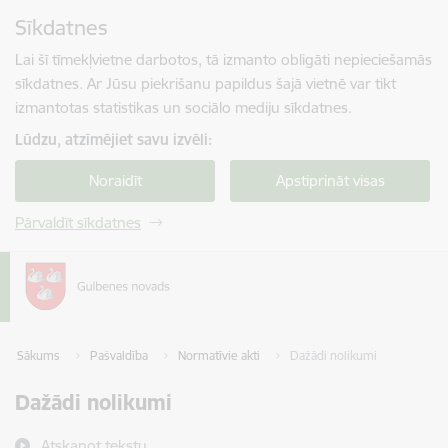
Pāriet uz lapas saturu
Sīkdatnes
Spied
lai meklētu
Enter
Lai šī tīmekļvietne darbotos, tā izmanto obligāti nepieciešamās
sīkdatnes. Ar Jūsu piekrišanu papildus šajā vietnē var tikt
izmantotas statistikas un sociālo mediju sīkdatnes.
Lūdzu, atzīmējiet savu izvēli:
Noraidīt
Apstiprināt visas
Pārvaldīt sīkdatnes
Sākums
Pašvaldība
Normatīvie akti
Dažādi nolikumi
Dažādi nolikumi
Atskaņot tekstu