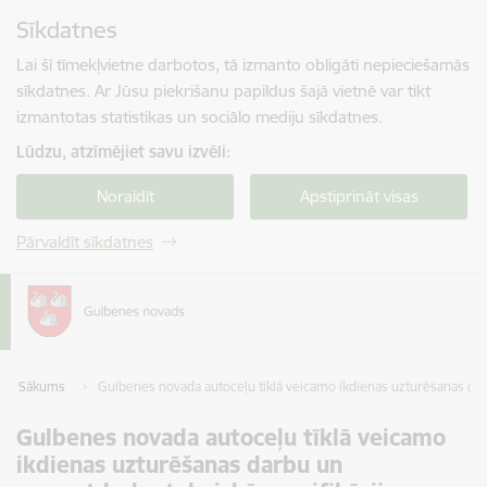
Pāriet uz lapas saturu
Sīkdatnes
Spied
lai meklētu
Enter
Lai šī tīmekļvietne darbotos, tā izmanto obligāti nepieciešamās
sīkdatnes. Ar Jūsu piekrišanu papildus šajā vietnē var tikt
izmantotas statistikas un sociālo mediju sīkdatnes.
Lūdzu, atzīmējiet savu izvēli:
Noraidīt
Apstiprināt visas
Pārvaldīt sīkdatnes
Sākums
Gulbenes novada autoceļu tīklā veicamo ikdienas uzturēšanas dar
Gulbenes novada autoceļu tīklā veicamo
ikdienas uzturēšanas darbu un