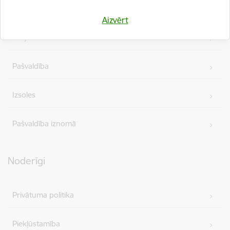
Iepirkumi
Aizvērt
Projekti
Pašvaldība
Izsoles
Pašvaldība iznomā
Noderīgi
Privātuma politika
Piekļūstamība