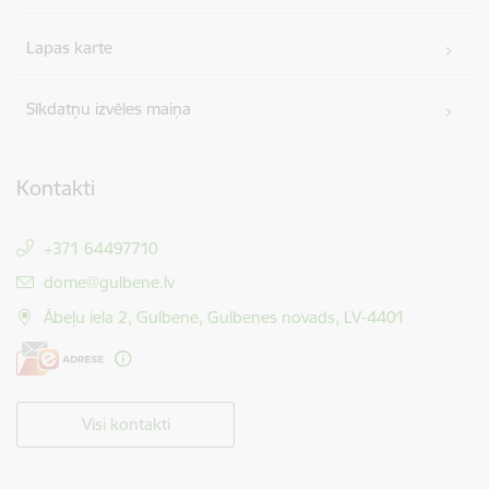
Lapas karte
Sīkdatņu izvēles maiņa
Kontakti
+371 64497710
E-pasts:
dome@gulbene.lv
Ābeļu iela 2, Gulbene, Gulbenes novads, LV-4401
Visi kontakti