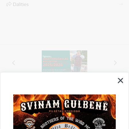
Dalīties
Vai šī informācija bija noderīga?
Sniegt atsauksmi