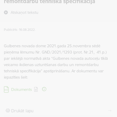
remontdarbu tehniskā specifikācija
Atskaņot tekstu
Publicēts: 16.08.2022.
Gulbenes novada dome 2021.gada 25.novembra sēdē
pieņēma lēmumu Nr. GND/2021/1293 (prot. Nr.21, 41.p.)
par iekšējā normatīvā akta “Gulbenes novada autoceļu tīklā
veicamo ikdienas uzturēšanas darbu un remontdarbu
tehniskā specifikācija” apstiprināšanu. Ar dokumentu var
iepazīties šeit:
Lejupielādēt:
Dokuments
Drukāt lapu