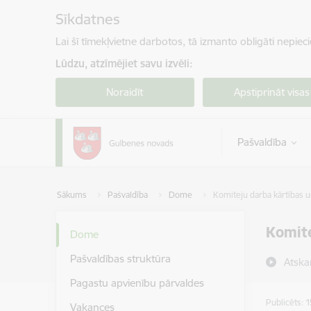
Pāriet uz lapas saturu
Sīkdatnes
Lai šī tīmekļvietne darbotos, tā izmanto obligāti nepiec
Lūdzu, atzīmējiet savu izvēli:
Noraidīt
Apstiprināt visas
Pašvaldība
Sākums
Pašvaldība
Dome
Komiteju darba kārtības u
Komite
Dome
Pašvaldības struktūra
Atska
Pagastu apvienību pārvaldes
Publicēts: 
Vakances