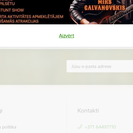
Vai šī informācija bija noderīga?
Sniegt atsauksmi
Aizvērt
i
Kontakti
 politika
+371 64497710