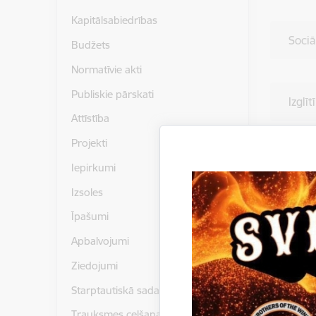
Kapitālsabiedrības
Sociā
Budžets
Normatīvie akti
Publiskie pārskati
Izglī
Attīstība
Projekti
Attīs
Iepirkumi
Izsoles
Īpašumi
Finan
Apbalvojumi
Ziedojumi
Finan
Starptautiskā sadarbība
un sp
Trauksmes celšana