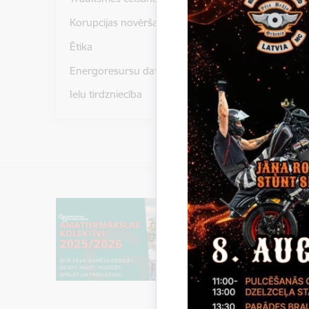
Korupcijas novēršana
Ētika
Apvi
Energoresursu dati un statistika
Ielu tirdzniecība