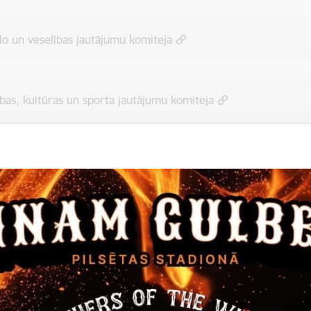
lo un veselības jautājumu komiteja
tības, kultūras un sporta jautājumu komiteja
tības un tautsaimniecības komiteja
šu komiteja
šu, Attīstības un tautsaimniecības, Sociālo un veselības jautāju
orta komiteju apvienotā sēde