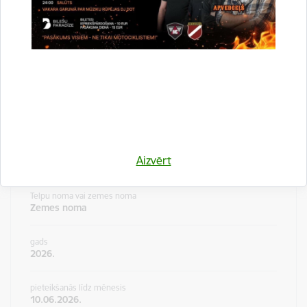
Telpu noma vai zemes noma
Zemes noma
gads
2026.
Neapbūvētas zemes vienības iznomāšana
nekustamajā īpašumā ar nosaukumu
“Stāķi 16-11” Stradu pagastā. Pieteikumu
Aizvērt
iesniegšana līdz 2026.gada 10.jūnijam
Telpu noma vai zemes noma
Zemes noma
gads
2026.
pieteikšanās līdz mēnesis
10.06.2026.