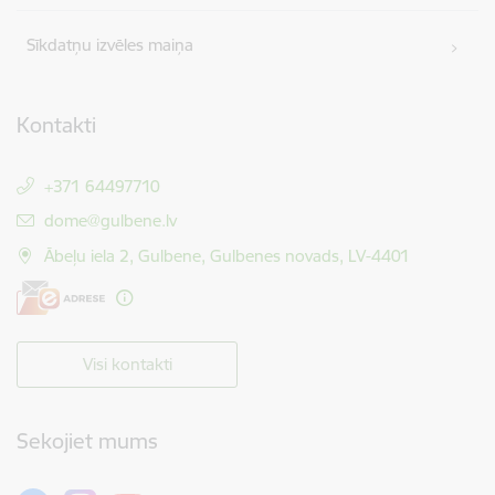
Sīkdatņu izvēles maiņa
Kontakti
+371 64497710
E-pasts:
dome@gulbene.lv
Ābeļu iela 2, Gulbene, Gulbenes novads, LV-4401
Visi kontakti
Sekojiet mums