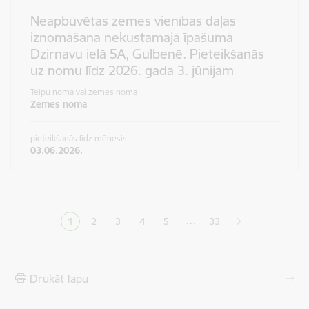
Neapbūvētas zemes vienības daļas
iznomāšana nekustamajā īpašumā
Dzirnavu ielā 5A, Gulbenē. Pieteikšanās
uz nomu līdz 2026. gada 3. jūnijam
Telpu noma vai zemes noma
Zemes noma
pieteikšanās līdz mēnesis
03.06.2026.
Lapošana
…
1
2
3
4
5
33
Pašreizējā lapa
Lapa
Lapa
Lapa
Lapa
Drukāt lapu