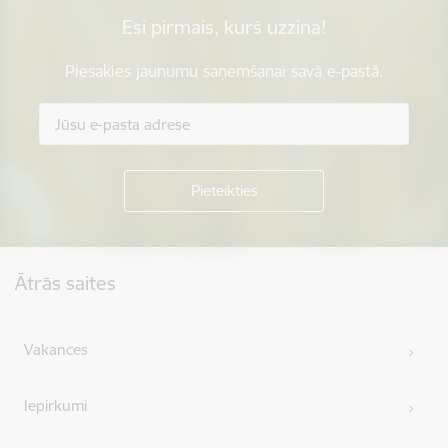
Esi pirmais, kurš uzzina!
Piesakies jaunumu saņemšanai savā e-pastā.
Kājene
Ātrās saites
Vakances
Iepirkumi