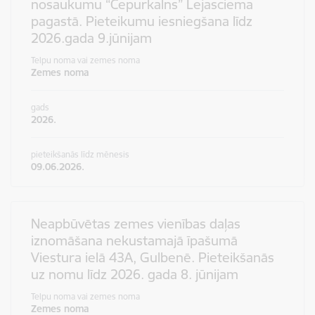
nosaukumu “Cepurkalns” Lejasciema
pagastā. Pieteikumu iesniegšana līdz
2026.gada 9.jūnijam
Telpu noma vai zemes noma
Zemes noma
gads
2026.
pieteikšanās līdz mēnesis
09.06.2026.
Neapbūvētas zemes vienības daļas
iznomāšana nekustamajā īpašumā
Viestura ielā 43A, Gulbenē. Pieteikšanās
uz nomu līdz 2026. gada 8. jūnijam
Telpu noma vai zemes noma
Zemes noma