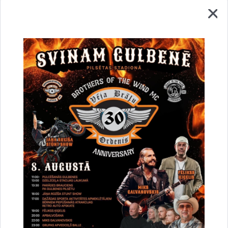
01.07.2026.
Neapbūvētas zemes vienības daļas
iznomāšana nekustamajā īpašumā
Litenes ielā 41, Gulbenē. Pieteikšanās uz
nomu līdz 2026. gada 12. jūnijam
Telpu noma vai zemes noma
Zemes noma
gads
2026.
Neapbūvētas zemes vienības daļas
iznomāšana nekustamajā īpašumā
Viestura ielā 43A, Gulbenē. Pieteikšanās
uz nomu līdz 2026. gada 11. jūnijam