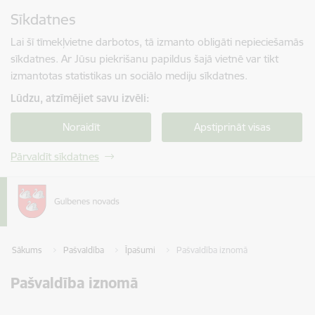
Pāriet uz lapas saturu
Sīkdatnes
Spied
lai meklētu
Enter
Lai šī tīmekļvietne darbotos, tā izmanto obligāti nepieciešamās
sīkdatnes. Ar Jūsu piekrišanu papildus šajā vietnē var tikt
izmantotas statistikas un sociālo mediju sīkdatnes.
Lūdzu, atzīmējiet savu izvēli:
Noraidīt
Apstiprināt visas
Pārvaldīt sīkdatnes
Sākums
Pašvaldība
Īpašumi
Pašvaldība iznomā
Pašvaldība iznomā