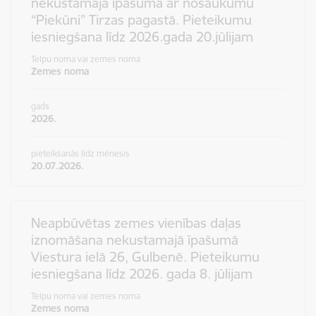
nekustamajā īpašumā ar nosaukumu
“Piekūni” Tirzas pagastā. Pieteikumu
iesniegšana līdz 2026.gada 20.jūlijam
Telpu noma vai zemes noma
Zemes noma
gads
2026.
pieteikšanās līdz mēnesis
20.07.2026.
Neapbūvētas zemes vienības daļas
iznomāšana nekustamajā īpašumā
Viestura ielā 26, Gulbenē. Pieteikumu
iesniegšana līdz 2026. gada 8. jūlijam
Telpu noma vai zemes noma
Zemes noma